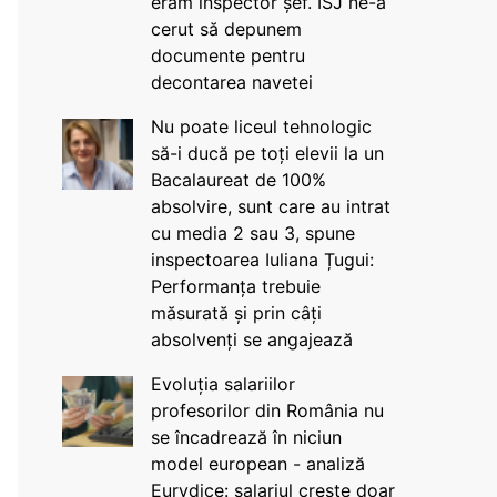
eram inspector șef. ISJ ne-a
cerut să depunem
documente pentru
decontarea navetei
Nu poate liceul tehnologic
să-i ducă pe toți elevii la un
Bacalaureat de 100%
absolvire, sunt care au intrat
cu media 2 sau 3, spune
inspectoarea Iuliana Țugui:
Performanța trebuie
măsurată și prin câți
absolvenți se angajează
Evoluția salariilor
profesorilor din România nu
se încadrează în niciun
model european - analiză
Eurydice: salariul crește doar