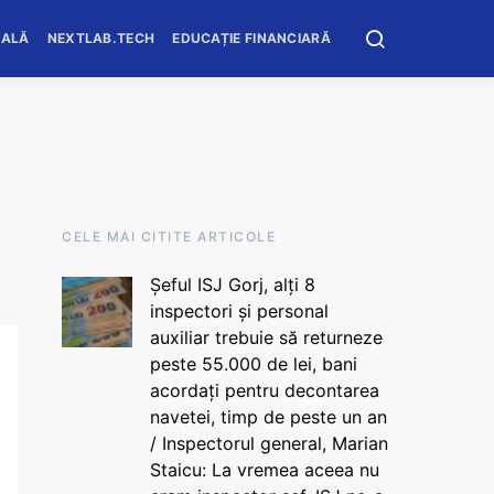
OALĂ
NEXTLAB.TECH
EDUCAȚIE FINANCIARĂ
CELE MAI CITITE ARTICOLE
Șeful ISJ Gorj, alți 8
inspectori și personal
auxiliar trebuie să returneze
peste 55.000 de lei, bani
acordați pentru decontarea
navetei, timp de peste un an
/ Inspectorul general, Marian
Staicu: La vremea aceea nu