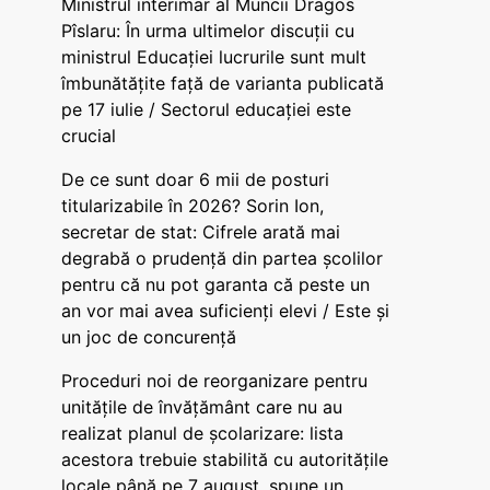
Ministrul interimar al Muncii Dragos
Pîslaru: În urma ultimelor discuții cu
ministrul Educației lucrurile sunt mult
îmbunătățite față de varianta publicată
pe 17 iulie / Sectorul educației este
crucial
De ce sunt doar 6 mii de posturi
titularizabile în 2026? Sorin Ion,
secretar de stat: Cifrele arată mai
degrabă o prudență din partea școlilor
pentru că nu pot garanta că peste un
an vor mai avea suficienți elevi / Este și
un joc de concurență
Proceduri noi de reorganizare pentru
unitățile de învățământ care nu au
realizat planul de școlarizare: lista
acestora trebuie stabilită cu autoritățile
locale până pe 7 august, spune un