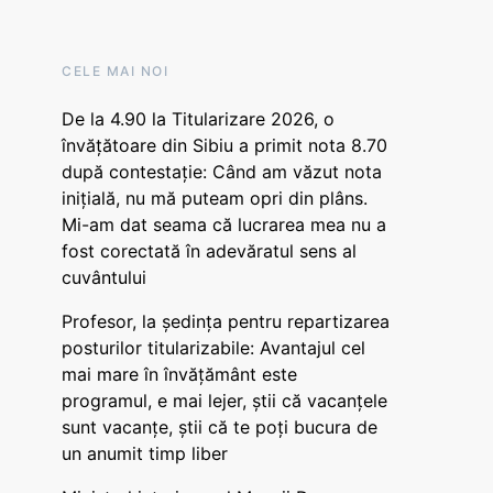
CELE MAI NOI
De la 4.90 la Titularizare 2026, o
învățătoare din Sibiu a primit nota 8.70
după contestație: Când am văzut nota
inițială, nu mă puteam opri din plâns.
Mi-am dat seama că lucrarea mea nu a
fost corectată în adevăratul sens al
cuvântului
Profesor, la ședința pentru repartizarea
posturilor titularizabile: Avantajul cel
mai mare în învățământ este
programul, e mai lejer, știi că vacanțele
sunt vacanţe, știi că te poți bucura de
un anumit timp liber