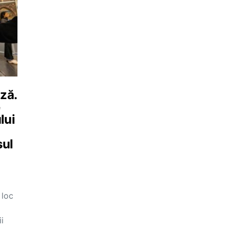
ză.
e
lui
sul
 loc
i