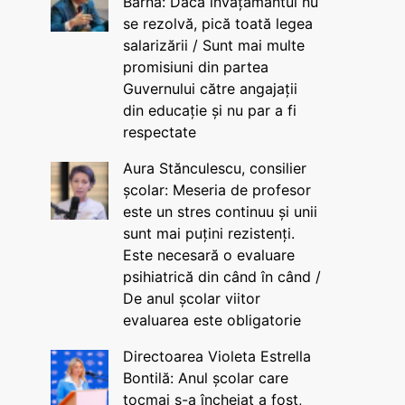
Barna: Dacă învățământul nu
se rezolvă, pică toată legea
salarizării / Sunt mai multe
promisiuni din partea
Guvernului către angajații
din educație și nu par a fi
respectate
Aura Stănculescu, consilier
școlar: Meseria de profesor
este un stres continuu și unii
sunt mai puțini rezistenți.
Este necesară o evaluare
psihiatrică din când în când /
De anul școlar viitor
evaluarea este obligatorie
Directoarea Violeta Estrella
Bontilă: Anul școlar care
tocmai s-a încheiat a fost,