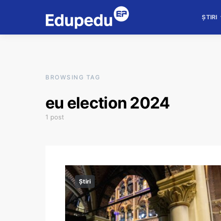
ȘTIRI
BROWSING TAG
eu election 2024
1 post
Știri