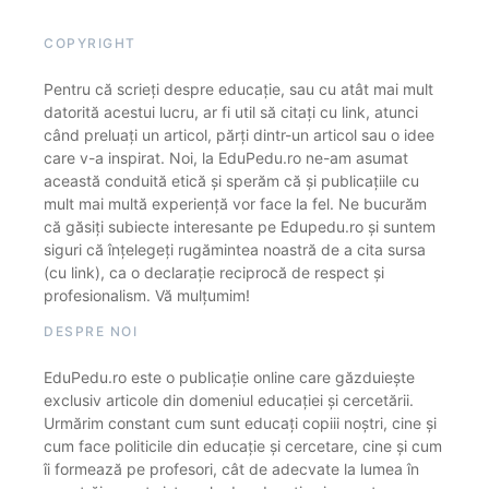
COPYRIGHT
Pentru că scrieți despre educație, sau cu atât mai mult
datorită acestui lucru, ar fi util să citați cu link, atunci
când preluați un articol, părți dintr-un articol sau o idee
care v-a inspirat. Noi, la EduPedu.ro ne-am asumat
această conduită etică și sperăm că și publicațiile cu
mult mai multă experiență vor face la fel. Ne bucurăm
că găsiți subiecte interesante pe Edupedu.ro și suntem
siguri că înțelegeți rugămintea noastră de a cita sursa
(cu link), ca o declarație reciprocă de respect și
profesionalism. Vă mulțumim!
DESPRE NOI
EduPedu.ro este o publicație online care găzduiește
exclusiv articole din domeniul educației și cercetării.
Urmărim constant cum sunt educați copiii noștri, cine și
cum face politicile din educație și cercetare, cine și cum
îi formează pe profesori, cât de adecvate la lumea în