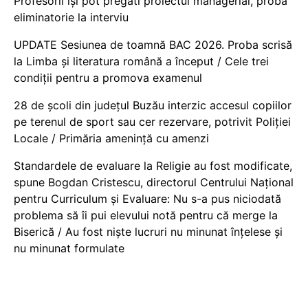
Profesorii își pot pregăti proiectul managerial, probă
eliminatorie la interviu
UPDATE Sesiunea de toamnă BAC 2026. Proba scrisă
la Limba și literatura română a început / Cele trei
condiții pentru a promova examenul
28 de școli din județul Buzău interzic accesul copiilor
pe terenul de sport sau cer rezervare, potrivit Poliției
Locale / Primăria amenință cu amenzi
Standardele de evaluare la Religie au fost modificate,
spune Bogdan Cristescu, directorul Centrului Național
pentru Curriculum și Evaluare: Nu s-a pus niciodată
problema să îi pui elevului notă pentru că merge la
Biserică / Au fost niște lucruri nu minunat înțelese și
nu minunat formulate