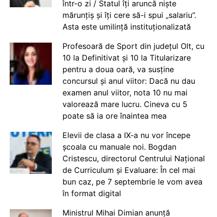
într-o zi / Statul îți aruncă niște
mărunțiș și îți cere să-i spui „salariu”.
Asta este umilință instituționalizată
Profesoară de Sport din județul Olt, cu
10 la Definitivat și 10 la Titularizare
pentru a doua oară, va susține
concursul și anul viitor: Dacă nu dau
examen anul viitor, nota 10 nu mai
valorează mare lucru. Cineva cu 5
poate să ia ore înaintea mea
Elevii de clasa a IX-a nu vor începe
școala cu manuale noi. Bogdan
Cristescu, directorul Centrului Național
de Curriculum și Evaluare: În cel mai
bun caz, pe 7 septembrie le vom avea
în format digital
Ministrul Mihai Dimian anunță