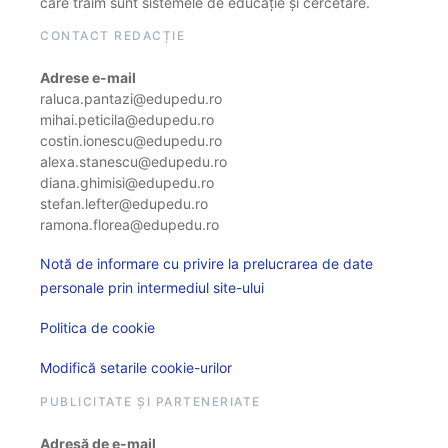
care trăim sunt sistemele de educație și cercetare.
CONTACT REDACȚIE
Adrese e-mail
raluca.pantazi@edupedu.ro
mihai.peticila@edupedu.ro
costin.ionescu@edupedu.ro
alexa.stanescu@edupedu.ro
diana.ghimisi@edupedu.ro
stefan.lefter@edupedu.ro
ramona.florea@edupedu.ro
Notă de informare cu privire la prelucrarea de date
personale prin intermediul site-ului
Politica de cookie
Modifică setarile cookie-urilor
PUBLICITATE ȘI PARTENERIATE
Adresă de e-mail