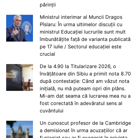
părinții
Ministrul interimar al Muncii Dragos
Pîslaru: În urma ultimelor discuții cu
ministrul Educației lucrurile sunt mult
îmbunătățite față de varianta publicată
pe 17 iulie / Sectorul educației este
crucial
De la 4.90 la Titularizare 2026, o
învățătoare din Sibiu a primit nota 8.70
după contestație: Când am văzut nota
inițială, nu mă puteam opri din plâns.
Mi-am dat seama că lucrarea mea nu a
fost corectată în adevăratul sens al
cuvântului
Un cunoscut profesor de la Cambridge
a demisionat în urma acuzațiilor că ar
fi plagiat sau ar fi exagerat în privința