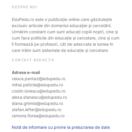
DESPRE NOI
EduPedu.ro este o publicație online care găzduiește
exclusiv articole din domeniul educației și cercetării.
Urmărim constant cum sunt educați copiii noștri, cine și
cum face politicile din educație și cercetare, cine și cum
îi formează pe profesori, cât de adecvate la lumea în
care trăim sunt sistemele de educație și cercetare.
CONTACT REDACȚIE
Adrese e-mail
raluca.pantazi@edupedu.ro
mihai.peticila@edupedu.ro
costin.ionescu@edupedu.ro
alexa.stanescu@edupedu.ro
diana.ghimisi@edupedu.ro
stefan.lefter@edupedu.ro
ramona.florea@edupedu.ro
Notă de informare cu privire la prelucrarea de date