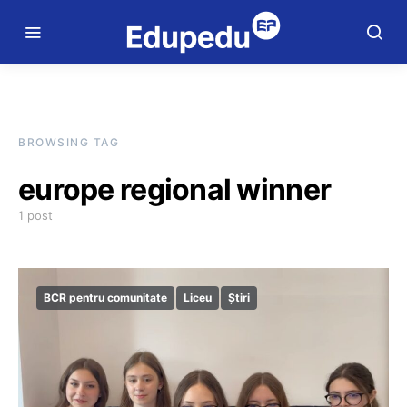
BROWSING TAG
europe regional winner
1 post
BCR pentru comunitate
Liceu
Știri