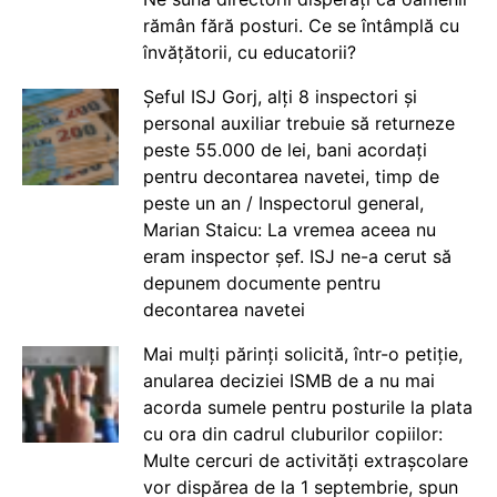
rămân fără posturi. Ce se întâmplă cu
învățătorii, cu educatorii?
Șeful ISJ Gorj, alți 8 inspectori și
personal auxiliar trebuie să returneze
peste 55.000 de lei, bani acordați
pentru decontarea navetei, timp de
peste un an / Inspectorul general,
Marian Staicu: La vremea aceea nu
eram inspector șef. ISJ ne-a cerut să
depunem documente pentru
decontarea navetei
Mai mulți părinți solicită, într-o petiție,
anularea deciziei ISMB de a nu mai
acorda sumele pentru posturile la plata
cu ora din cadrul cluburilor copiilor:
Multe cercuri de activități extrașcolare
vor dispărea de la 1 septembrie, spun