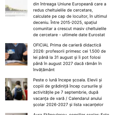
din întreaga Uniune Europeană care a
redus cheltuielile de cercetare,
calculate pe cap de locuitor, în ultimul
deceniu. Între 2015-2025, spațiul
comunitar a crescut masiv cheltuielile
de cercetare - ultimele date Eurostat
OFICIAL Prima de carieră didactică
2026: profesorii primesc cei 1.500 de
lei până la 31 august și îi pot folosi
până în august 2027 dacă rămân în
învățământ
Peste o lună începe școala. Elevii și
copiii de grădiniță încep cursurile și
activitățile pe 7 septembrie, după
vacanța de vară / Calendarul anului
școlar 2026-2027 și lista vacanțelor
Aura Stănculescu, consilier școlar: Este