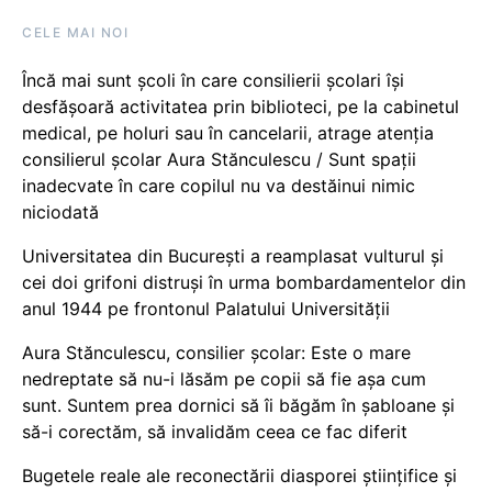
CELE MAI NOI
Încă mai sunt școli în care consilierii școlari își
desfășoară activitatea prin biblioteci, pe la cabinetul
medical, pe holuri sau în cancelarii, atrage atenția
consilierul școlar Aura Stănculescu / Sunt spații
inadecvate în care copilul nu va destăinui nimic
niciodată
Universitatea din București a reamplasat vulturul și
cei doi grifoni distruși în urma bombardamentelor din
anul 1944 pe frontonul Palatului Universității
Aura Stănculescu, consilier școlar: Este o mare
nedreptate să nu-i lăsăm pe copii să fie așa cum
sunt. Suntem prea dornici să îi băgăm în șabloane și
să-i corectăm, să invalidăm ceea ce fac diferit
Bugetele reale ale reconectării diasporei științifice și