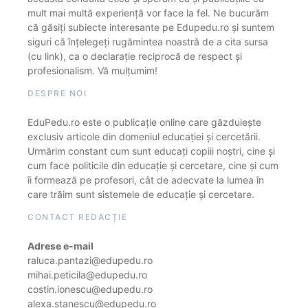
mult mai multă experiență vor face la fel. Ne bucurăm
că găsiți subiecte interesante pe Edupedu.ro și suntem
siguri că înțelegeți rugămintea noastră de a cita sursa
(cu link), ca o declarație reciprocă de respect și
profesionalism. Vă mulțumim!
DESPRE NOI
EduPedu.ro este o publicație online care găzduiește
exclusiv articole din domeniul educației și cercetării.
Urmărim constant cum sunt educați copiii noștri, cine și
cum face politicile din educație și cercetare, cine și cum
îi formează pe profesori, cât de adecvate la lumea în
care trăim sunt sistemele de educație și cercetare.
CONTACT REDACȚIE
Adrese e-mail
raluca.pantazi@edupedu.ro
mihai.peticila@edupedu.ro
costin.ionescu@edupedu.ro
alexa.stanescu@edupedu.ro