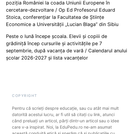
poziția României la coada Uniunii Europene în
cercetare-dezvoltare / Op Ed Profesorul Eduard
Stoica, conferențiar la Facultatea de Științe
Economice a Universității „Lucian Blaga” din Sibiu
Peste o lună începe școala. Elevii și copiii de
grădiniță încep cursurile și activitățile pe 7
septembrie, după vacanța de vară / Calendarul anului
școlar 2026-2027 și lista vacanțelor
COPYRIGHT
Pentru că scrieți despre educație, sau cu atât mai mult
datorită acestui lucru, ar fi util să citați cu link, atunci
când preluați un articol, părți dintr-un articol sau o idee
care v-a inspirat. Noi, la EduPedu.ro ne-am asumat
această conduită etică și sperăm că și publicațiile cu