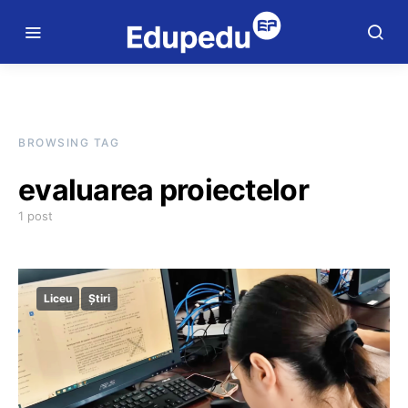
BROWSING TAG
evaluarea proiectelor
1 post
Liceu
Știri