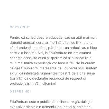
COPYRIGHT
Pentru că scrieți despre educație, sau cu atât mai mult
datorită acestui lucru, ar fi util să citați cu link, atunci
când preluați un articol, părți dintr-un articol sau o idee
care v-a inspirat. Noi, la EduPedu.ro ne-am asumat
această conduită etică și sperăm că și publicațiile cu
mult mai multă experiență vor face la fel. Ne bucurăm
că găsiți subiecte interesante pe Edupedu.ro și suntem
siguri că înțelegeți rugămintea noastră de a cita sursa
(cu link), ca o declarație reciprocă de respect și
profesionalism. Vă mulțumim!
DESPRE NOI
EduPedu.ro este o publicație online care găzduiește
exclusiv articole din domeniul educației și cercetării.