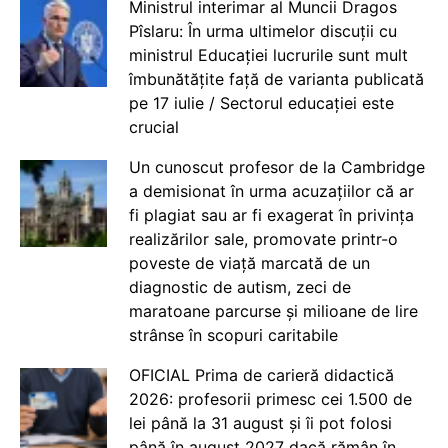
Ministrul interimar al Muncii Dragos
Pîslaru: În urma ultimelor discuții cu
ministrul Educației lucrurile sunt mult
îmbunătățite față de varianta publicată
pe 17 iulie / Sectorul educației este
crucial
Un cunoscut profesor de la Cambridge
a demisionat în urma acuzațiilor că ar
fi plagiat sau ar fi exagerat în privința
realizărilor sale, promovate printr-o
poveste de viață marcată de un
diagnostic de autism, zeci de
maratoane parcurse și milioane de lire
strânse în scopuri caritabile
OFICIAL Prima de carieră didactică
2026: profesorii primesc cei 1.500 de
lei până la 31 august și îi pot folosi
până în august 2027 dacă rămân în