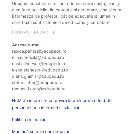
Urmărim constant cum sunt educați copiii noștri, cine și
cum face politicile din educație și cercetare, cine și cum
îi formează pe profesori, cât de adecvate la lumea în
care trăim sunt sistemele de educație și cercetare.
CONTACT REDACȚIE
Adrese e-mail
raluca.pantazi@edupedu.ro
mihai.peticila@edupedu.ro
costin.ionescu@edupedu.ro
alexa.stanescu@edupedu.ro
diana.ghimisi@edupedu.ro
stefan.lefter@edupedu.ro
ramona.florea@edupedu.ro
Notă de informare cu privire la prelucrarea de date
personale prin intermediul site-ului
Politica de cookie
Modifică setarile cookie-urilor