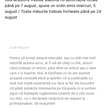
până pe 7 august, spune un ordin emis miercuri, 5
august / Toate măsurile trebuie încheiate până pe 24
august
COPYRIGHT
Pentru că scrieți despre educație, sau cu atât mai mult
datorită acestui lucru, ar fi util să citați cu link, atunci
când preluați un articol, părți dintr-un articol sau o idee
care v-a inspirat. Noi, la EduPedu.ro ne-am asumat
această conduită etică și sperăm că și publicațiile cu
mult mai multă experiență vor face la fel. Ne bucurăm
că găsiți subiecte interesante pe Edupedu.ro și suntem
siguri că înțelegeți rugămintea noastră de a cita sursa
(cu link), ca o declarație reciprocă de respect și
profesionalism. Vă mulțumim!