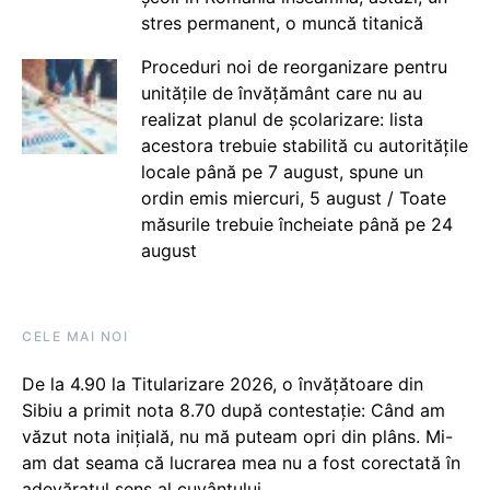
stres permanent, o muncă titanică
Proceduri noi de reorganizare pentru
unitățile de învățământ care nu au
realizat planul de școlarizare: lista
acestora trebuie stabilită cu autoritățile
locale până pe 7 august, spune un
ordin emis miercuri, 5 august / Toate
măsurile trebuie încheiate până pe 24
august
CELE MAI NOI
De la 4.90 la Titularizare 2026, o învățătoare din
Sibiu a primit nota 8.70 după contestație: Când am
văzut nota inițială, nu mă puteam opri din plâns. Mi-
am dat seama că lucrarea mea nu a fost corectată în
adevăratul sens al cuvântului