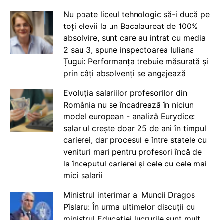
Nu poate liceul tehnologic să-i ducă pe
toți elevii la un Bacalaureat de 100%
absolvire, sunt care au intrat cu media
2 sau 3, spune inspectoarea Iuliana
Țugui: Performanța trebuie măsurată și
prin câți absolvenți se angajează
Evoluția salariilor profesorilor din
România nu se încadrează în niciun
model european - analiză Eurydice:
salariul crește doar 25 de ani în timpul
carierei, dar procesul e între statele cu
venituri mari pentru profesori încă de
la începutul carierei și cele cu cele mai
mici salarii
Ministrul interimar al Muncii Dragos
Pîslaru: În urma ultimelor discuții cu
ministrul Educației lucrurile sunt mult