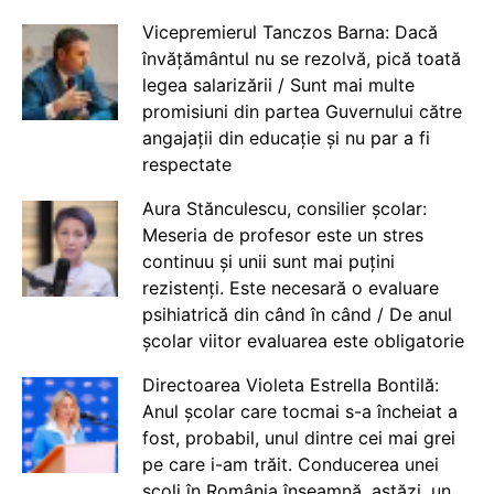
Vicepremierul Tanczos Barna: Dacă
învățământul nu se rezolvă, pică toată
legea salarizării / Sunt mai multe
promisiuni din partea Guvernului către
angajații din educație și nu par a fi
respectate
Aura Stănculescu, consilier școlar:
Meseria de profesor este un stres
continuu și unii sunt mai puțini
rezistenți. Este necesară o evaluare
psihiatrică din când în când / De anul
școlar viitor evaluarea este obligatorie
Directoarea Violeta Estrella Bontilă:
Anul școlar care tocmai s-a încheiat a
fost, probabil, unul dintre cei mai grei
pe care i-am trăit. Conducerea unei
școli în România înseamnă, astăzi, un