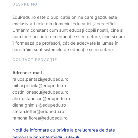
DESPRE NOI
EduPedu.ro este o publicație online care găzduiește
exclusiv articole din domeniul educației și cercetării.
Urmărim constant cum sunt educați copiii noștri, cine și
cum face politicile din educație și cercetare, cine și cum
îi formează pe profesori, cât de adecvate la lumea în
care trăim sunt sistemele de educație și cercetare.
CONTACT REDACȚIE
Adrese e-mail
raluca.pantazi@edupedu.ro
mihai.peticila@edupedu.ro
costin.ionescu@edupedu.ro
alexa.stanescu@edupedu.ro
diana.ghimisi@edupedu.ro
stefan.lefter@edupedu.ro
ramona.florea@edupedu.ro
Notă de informare cu privire la prelucrarea de date
personale prin intermediul site-ului