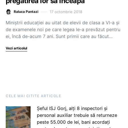
pregătirea lor sa înceapă
17 octombrie 2018
Raluca Pantazi
Miniștrii educației au uitat de elevii de clasa a VI-a și
de examenele noi pe care legea le-a prevăzut pentru
ei, încă de-acum 7 ani. Sunt primii care au făcut…
Vezi articolul
CELE MAI CITITE ARTICOLE
Șeful ISJ Gorj, alți 8 inspectori și
personal auxiliar trebuie să returneze
peste 55.000 de lei, bani acordați