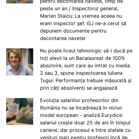
pentru decontarea navetei, timp de
peste un an / Inspectorul general,
Marian Staicu: La vremea aceea nu
eram inspector șef. ISJ ne-a cerut să
depunem documente pentru
decontarea navetei
Nu poate liceul tehnologic să-i ducă pe
toți elevii la un Bacalaureat de 100%
absolvire, sunt care au intrat cu media
2 sau 3, spune inspectoarea Iuliana
Țugui: Performanța trebuie măsurată și
prin câți absolvenți se angajează
Evoluția salariilor profesorilor din
România nu se încadrează în niciun
model european - analiză Eurydice:
salariul crește doar 25 de ani în timpul
carierei, dar procesul e între statele cu
venituri mari pentru profesori încă de