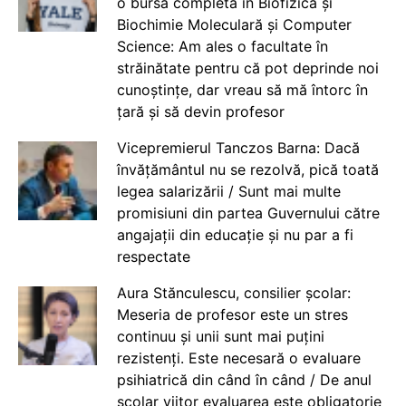
o bursă completă în Biofizică și
Biochimie Moleculară și Computer
Science: Am ales o facultate în
străinătate pentru că pot deprinde noi
cunoștințe, dar vreau să mă întorc în
țară și să devin profesor
Vicepremierul Tanczos Barna: Dacă
învățământul nu se rezolvă, pică toată
legea salarizării / Sunt mai multe
promisiuni din partea Guvernului către
angajații din educație și nu par a fi
respectate
Aura Stănculescu, consilier școlar:
Meseria de profesor este un stres
continuu și unii sunt mai puțini
rezistenți. Este necesară o evaluare
psihiatrică din când în când / De anul
școlar viitor evaluarea este obligatorie