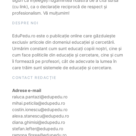
siguri că înțelegeți rugămintea noastră de a cita sursa
(cu link), ca o declarație reciprocă de respect și
profesionalism. Vă mulțumim!
DESPRE NOI
EduPedu.ro este o publicație online care găzduiește
exclusiv articole din domeniul educației și cercetării.
Urmărim constant cum sunt educați copiii noștri, cine și
cum face politicile din educație și cercetare, cine și cum
îi formează pe profesori, cât de adecvate la lumea în
care trăim sunt sistemele de educație și cercetare.
CONTACT REDACȚIE
Adrese e-mail
raluca.pantazi@edupedu.ro
mihai.peticila@edupedu.ro
costin.ionescu@edupedu.ro
alexa.stanescu@edupedu.ro
diana.ghimisi@edupedu.ro
stefan.lefter@edupedu.ro
ramona.florea@edupedu.ro