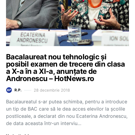
Bacalaureat nou tehnologic și
posibil examen de trecere din clasa
a X-a în a XI-a, anunțate de
Andronescu – HotNews.ro
28 decembrie 2018
R.P.
Bacalaureatul s-ar putea schimba, pentru a introduce
un tip de BAC care să le dea acces elevilor la şcolile
postliceale, a declarat din nou Ecaterina Andronescu,
de data aceasta într-un interviu…