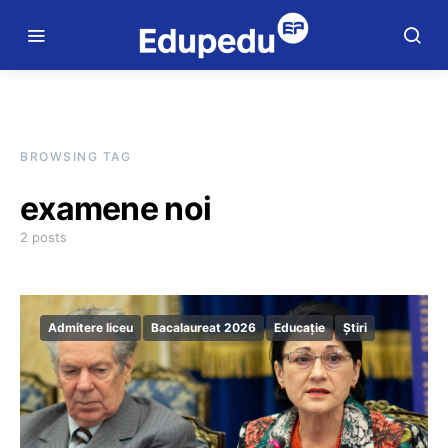
BROWSING TAG
examene noi
2 posts
Admitere liceu
Bacalaureat 2026
Educație
Știri