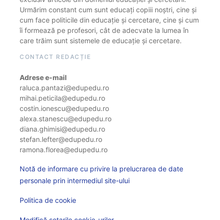
Urmărim constant cum sunt educați copiii noștri, cine și
cum face politicile din educație și cercetare, cine și cum
îi formează pe profesori, cât de adecvate la lumea în
care trăim sunt sistemele de educație și cercetare.
CONTACT REDACȚIE
Adrese e-mail
raluca.pantazi@edupedu.ro
mihai.peticila@edupedu.ro
costin.ionescu@edupedu.ro
alexa.stanescu@edupedu.ro
diana.ghimisi@edupedu.ro
stefan.lefter@edupedu.ro
ramona.florea@edupedu.ro
Notă de informare cu privire la prelucrarea de date
personale prin intermediul site-ului
Politica de cookie
Modifică setarile cookie-urilor