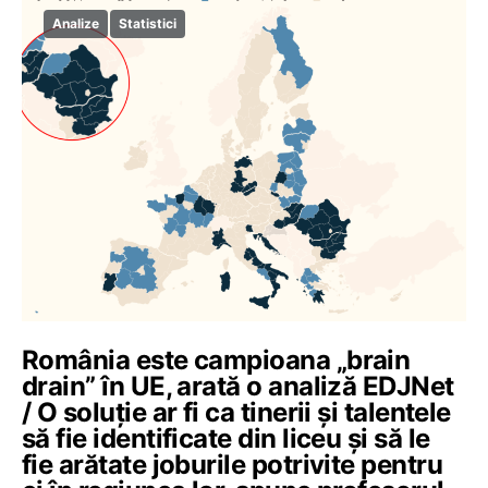
Analize
Statistici
România este campioana „brain
drain” în UE, arată o analiză EDJNet
/ O soluție ar fi ca tinerii și talentele
să fie identificate din liceu și să le
fie arătate joburile potrivite pentru