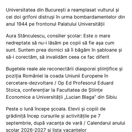
Universitatea din București a reamplasat vulturul și
cei doi grifoni distruși în urma bombardamentelor din
anul 1944 pe frontonul Palatului Universității
Aura Stănculescu, consilier școlar: Este o mare
nedreptate să nu-i lăsăm pe copii să fie așa cum
sunt. Suntem prea dornici să îi băgăm în șabloane și
să-i corectăm, să invalidăm ceea ce fac diferit
Bugetele reale ale reconectării diasporei științifice și
poziția României la coada Uniunii Europene în
cercetare-dezvoltare / Op Ed Profesorul Eduard
Stoica, conferențiar la Facultatea de Științe
Economice a Universității „Lucian Blaga” din Sibiu
Peste o lună începe școala. Elevii și copiii de
grădiniță încep cursurile și activitățile pe 7
septembrie, după vacanța de vară / Calendarul anului
școlar 2026-2027 și lista vacanțelor