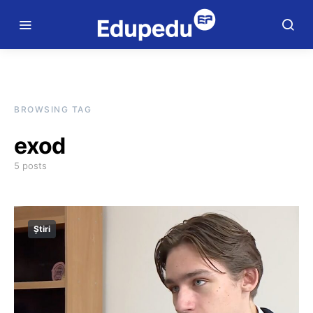
BROWSING TAG
exod
5 posts
Știri