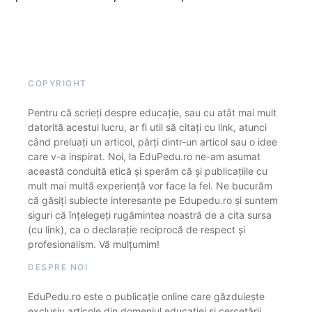
COPYRIGHT
Pentru că scrieți despre educație, sau cu atât mai mult
datorită acestui lucru, ar fi util să citați cu link, atunci
când preluați un articol, părți dintr-un articol sau o idee
care v-a inspirat. Noi, la EduPedu.ro ne-am asumat
această conduită etică și sperăm că și publicațiile cu
mult mai multă experiență vor face la fel. Ne bucurăm
că găsiți subiecte interesante pe Edupedu.ro și suntem
siguri că înțelegeți rugămintea noastră de a cita sursa
(cu link), ca o declarație reciprocă de respect și
profesionalism. Vă mulțumim!
DESPRE NOI
EduPedu.ro este o publicație online care găzduiește
exclusiv articole din domeniul educației și cercetării.