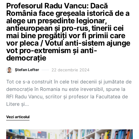
Profesorul Radu Vancu: Dacă
România face greșeala istorică de a
alege un președinte legionar,
antieuropean și pro-rus, tinerii cei
mai bine pregătiți vor fi primii care
vor pleca / Votul anti-sistem ajunge
vot pro-extremism și anti-
democrație
22 decembrie 2024
Ștefan Lefter
Tot ce s-a construit în cele trei decenii și jumătate de
democrație în Romania nu este ireversibil, spune la
RFI Radu Vancu, scriitor și profesor la Facultatea de
Litere și…
Vezi articolul