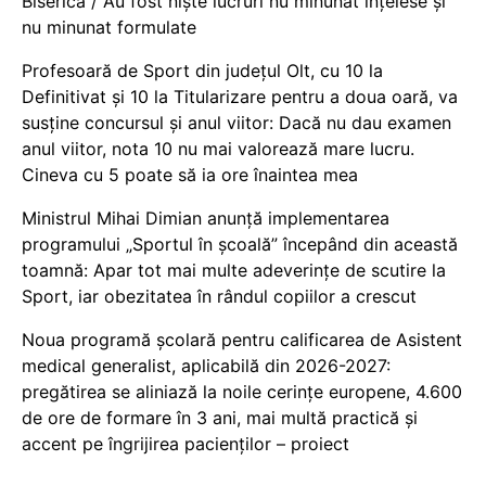
Biserică / Au fost niște lucruri nu minunat înțelese și
nu minunat formulate
Profesoară de Sport din județul Olt, cu 10 la
Definitivat și 10 la Titularizare pentru a doua oară, va
susține concursul și anul viitor: Dacă nu dau examen
anul viitor, nota 10 nu mai valorează mare lucru.
Cineva cu 5 poate să ia ore înaintea mea
Ministrul Mihai Dimian anunță implementarea
programului „Sportul în școală” începând din această
toamnă: Apar tot mai multe adeverințe de scutire la
Sport, iar obezitatea în rândul copiilor a crescut
Noua programă școlară pentru calificarea de Asistent
medical generalist, aplicabilă din 2026-2027:
pregătirea se aliniază la noile cerințe europene, 4.600
de ore de formare în 3 ani, mai multă practică și
accent pe îngrijirea pacienților – proiect