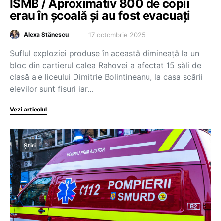
ISMB / Aproximativ 800 de copii
erau în școală și au fost evacuați
17 octombrie 2025
Alexa Stănescu
Suflul exploziei produse în această dimineață la un
bloc din cartierul calea Rahovei a afectat 15 săli de
clasă ale liceului Dimitrie Bolintineanu, la casa scării
elevilor sunt fisuri iar…
Vezi articolul
Știri