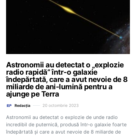
Astronomii au detectat o „explozie
radio rapidă” într-o galaxie
îndepărtată, care a avut nevoie de 8
miliarde de ani-lumină pentru a
ajunge pe Terra
20 octombrie 2023
Redacția
Astronomii au detectat o explozie de unde radio
incredibil de puternică, produsă într-o galaxie foarte
îndepărtată şi care a avut nevoie de 8 miliarde de