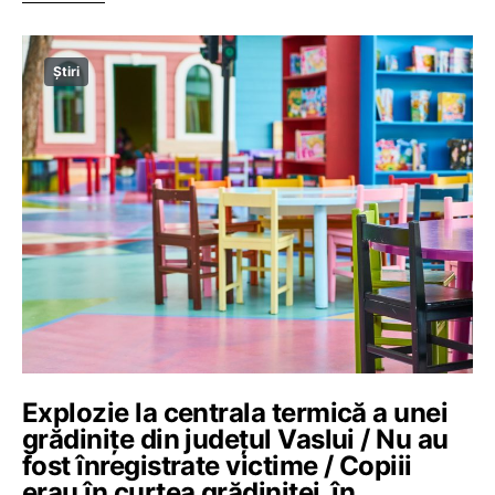
Știri
Explozie la centrala termică a unei
grădinițe din județul Vaslui / Nu au
fost înregistrate victime / Copiii
erau în curtea grădiniței, în