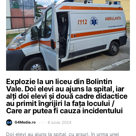
Explozie la un liceu din Bolintin
Vale. Doi elevi au ajuns la spital, iar
alţi doi elevi şi două cadre didactice
au primit îngrijiri la faţa locului /
Care ar putea fi cauza incidentului
8 iunie 2024
G4Media.ro
Doi elevi au ajuns la spital, cu arsuri, în urma unei