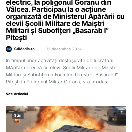
electric, la poligonul Goranu din
Vâlcea. Participau la o acțiune
organizată de Ministerul Apărării cu
elevii Școlii Militare de Maiștri
Militari și Subofițeri „Basarab I”
Pitești
12 decembrie 2024
G4Media.ro
În timpul unor activități desfășurate de lucrătorii
MApN împreună cu elevii Școlii Militare de Maiștri
Militari și Subofițeri a Forțelor Terestre „Basarab I”
Pitești în Poligonul Militar Goranu, s-a produs…
Vezi articolul
Știri