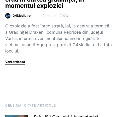
momentul exploziei
12 ianuarie 2023
G4Media.ro
O explozie a fost înregistrată, joi, la centrala termică
a Grădiniţei Draxeni, comuna Rebricea din judeţul
Vaslui, în urma evenimentului nefiind înregistrate
victime, anunță Agerpres, potrivit G4Media.ro. La faţa
locului…
Vezi articolul
CELE MAI CITITE ARTICOLE
Șeful ISJ Gorj, alți 8 inspectori și