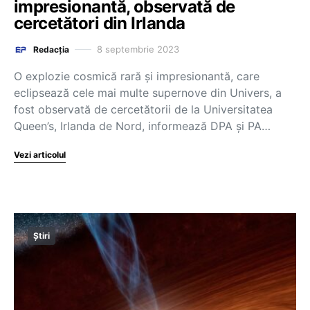
impresionantă, observată de
cercetători din Irlanda
8 septembrie 2023
Redacția
O explozie cosmică rară şi impresionantă, care
eclipsează cele mai multe supernove din Univers, a
fost observată de cercetătorii de la Universitatea
Queen’s, Irlanda de Nord, informează DPA şi PA…
Vezi articolul
Știri