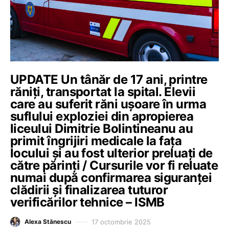
UPDATE Un tânăr de 17 ani, printre
răniți, transportat la spital. Elevii
care au suferit răni ușoare în urma
suflului exploziei din apropierea
liceului Dimitrie Bolintineanu au
primit îngrijiri medicale la fața
locului și au fost ulterior preluați de
către părinți / Cursurile vor fi reluate
numai după confirmarea siguranței
clădirii și finalizarea tuturor
verificărilor tehnice – ISMB
17 octombrie 2025
Alexa Stănescu