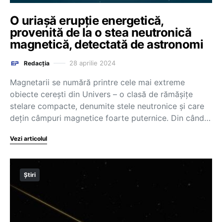
O uriașă erupție energetică,
provenită de la o stea neutronică
magnetică, detectată de astronomi
28 aprilie 2024
Redacția
Magnetarii se numără printre cele mai extreme
obiecte cereşti din Univers – o clasă de rămăşiţe
stelare compacte, denumite stele neutronice şi care
deţin câmpuri magnetice foarte puternice. Din când…
Vezi articolul
Știri