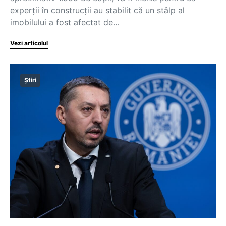
experţii în construcţii au stabilit că un stâlp al
imobilului a fost afectat de…
Vezi articolul
Știri