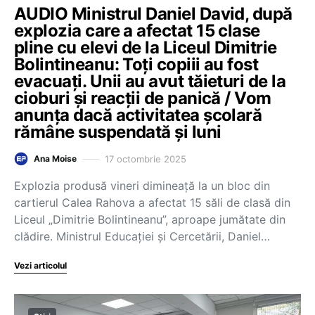
AUDIO Ministrul Daniel David, după
explozia care a afectat 15 clase
pline cu elevi de la Liceul Dimitrie
Bolintineanu: Toți copiii au fost
evacuați. Unii au avut tăieturi de la
cioburi și reacții de panică / Vom
anunța dacă activitatea școlară
rămâne suspendată și luni
17 octombrie 2025
Ana Moise
Explozia produsă vineri dimineață la un bloc din
cartierul Calea Rahova a afectat 15 săli de clasă din
Liceul „Dimitrie Bolintineanu”, aproape jumătate din
clădire. Ministrul Educației și Cercetării, Daniel…
Vezi articolul