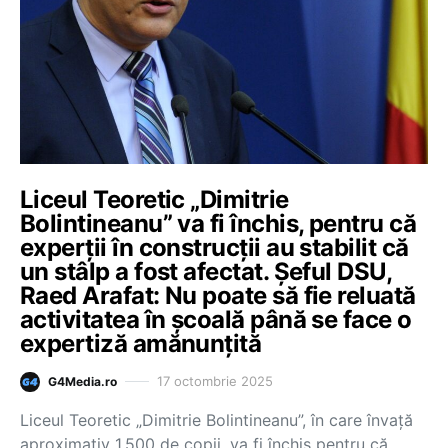
Liceul Teoretic „Dimitrie
Bolintineanu” va fi închis, pentru că
experţii în construcţii au stabilit că
un stâlp a fost afectat. Șeful DSU,
Raed Arafat: Nu poate să fie reluată
activitatea în școală până se face o
expertiză amănunțită
17 octombrie 2025
G4Media.ro
Liceul Teoretic „Dimitrie Bolintineanu”, în care învaţă
aproximativ 1.500 de copii, va fi închis pentru că