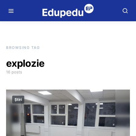
BROWSING TAG
explozie
16 posts
Știri