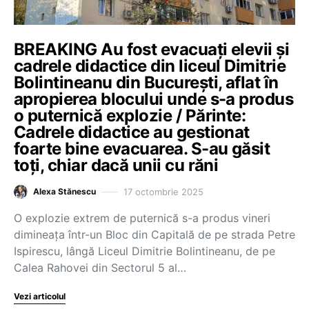
BREAKING Au fost evacuați elevii și
cadrele didactice din liceul Dimitrie
Bolintineanu din București, aflat în
apropierea blocului unde s-a produs
o puternică explozie / Părinte:
Cadrele didactice au gestionat
foarte bine evacuarea. S-au găsit
toți, chiar dacă unii cu răni
17 octombrie 2025
Alexa Stănescu
O explozie extrem de puternică s-a produs vineri
dimineața într-un Bloc din Capitală de pe strada Petre
Ispirescu, lângă Liceul Dimitrie Bolintineanu, de pe
Calea Rahovei din Sectorul 5 al…
Vezi articolul