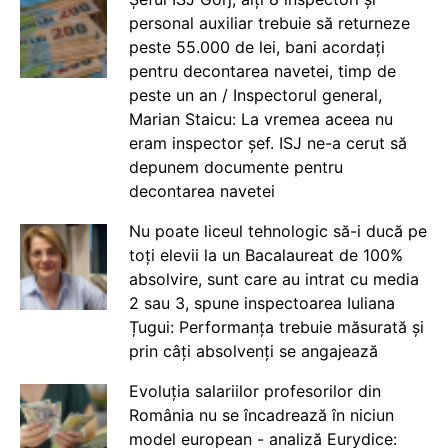
personal auxiliar trebuie să returneze
peste 55.000 de lei, bani acordați
pentru decontarea navetei, timp de
peste un an / Inspectorul general,
Marian Staicu: La vremea aceea nu
eram inspector șef. ISJ ne-a cerut să
depunem documente pentru
decontarea navetei
Nu poate liceul tehnologic să-i ducă pe
toți elevii la un Bacalaureat de 100%
absolvire, sunt care au intrat cu media
2 sau 3, spune inspectoarea Iuliana
Țugui: Performanța trebuie măsurată și
prin câți absolvenți se angajează
Evoluția salariilor profesorilor din
România nu se încadrează în niciun
model european - analiză Eurydice: