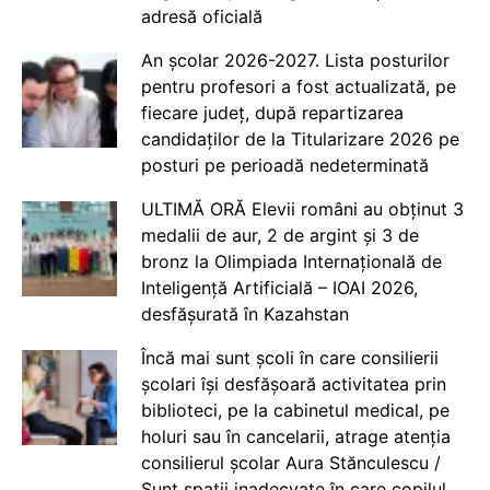
adresă oficială
An școlar 2026-2027. Lista posturilor
pentru profesori a fost actualizată, pe
fiecare județ, după repartizarea
candidaților de la Titularizare 2026 pe
posturi pe perioadă nedeterminată
ULTIMĂ ORĂ Elevii români au obținut 3
medalii de aur, 2 de argint și 3 de
bronz la Olimpiada Internațională de
Inteligență Artificială – IOAI 2026,
desfășurată în Kazahstan
Încă mai sunt școli în care consilierii
școlari își desfășoară activitatea prin
biblioteci, pe la cabinetul medical, pe
holuri sau în cancelarii, atrage atenția
consilierul școlar Aura Stănculescu /
Sunt spații inadecvate în care copilul