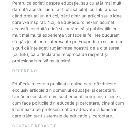
Pentru că scrieți despre educație, sau cu atât mai mult
datorită acestui lucru, ar fi util să citați cu link, atunci
când preluați un articol, părți dintr-un articol sau o idee
care v-a inspirat. Noi, la EduPedu.ro ne-am asumat
această conduită etică și sperăm că și publicațiile cu
mult mai multă experiență vor face la fel. Ne bucurăm
că găsiți subiecte interesante pe Edupedu.ro și suntem
siguri că înțelegeți rugămintea noastră de a cita sursa
(cu link), ca o declarație reciprocă de respect și
profesionalism. Vă mulțumim!
DESPRE NOI
EduPedu.ro este o publicație online care găzduiește
exclusiv articole din domeniul educației și cercetării.
Urmărim constant cum sunt educați copiii noștri, cine și
cum face politicile din educație și cercetare, cine și cum
îi formează pe profesori, cât de adecvate la lumea în
care trăim sunt sistemele de educație și cercetare.
CONTACT REDACȚIE