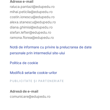
Adrese e-mail
raluca.pantazi@edupedu.ro
mihai.peticila@edupedu.ro
costin.ionescu@edupedu.ro
alexa.stanescu@edupedu.ro
diana.ghimisi@edupedu.ro
stefan.lefter@edupedu.ro
ramona.florea@edupedu.ro
Notă de informare cu privire la prelucrarea de date
personale prin intermediul site-ului
Politica de cookie
Modifică setarile cookie-urilor
PUBLICITATE ȘI PARTENERIATE
Adresă de e-mail
comunicare@edupedu.ro