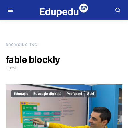
BROWSING TAG
fable blockly
1 post
Educație
Educație digitală
Profesori
Știri