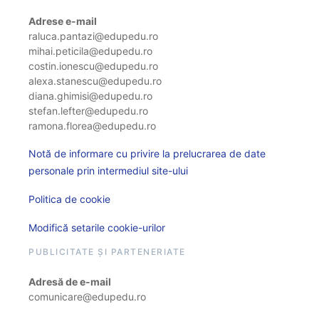
Adrese e-mail
raluca.pantazi@edupedu.ro
mihai.peticila@edupedu.ro
costin.ionescu@edupedu.ro
alexa.stanescu@edupedu.ro
diana.ghimisi@edupedu.ro
stefan.lefter@edupedu.ro
ramona.florea@edupedu.ro
Notă de informare cu privire la prelucrarea de date
personale prin intermediul site-ului
Politica de cookie
Modifică setarile cookie-urilor
PUBLICITATE ȘI PARTENERIATE
Adresă de e-mail
comunicare@edupedu.ro