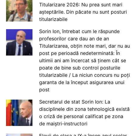
Titularizare 2026: Nu prea sunt mari
așteptările. Din păcate nu sunt posturi
titularizabile
Sorin Ion, întrebat cum le răspunde
profesorilor care dau an de an
Titularizarea, obțin note mari, dar nu au
post pe perioadă nedeterminată: În
ultimii ani am încercat să ținem cât se
poate de bine sub control posturile
titularizabile / La niciun concurs nu poți
garanta de la început asigurarea unui
post
Secretarul de stat Sorin Ion: La
disciplinele din zona tehnologică există
o criză de personal calificat pe zona
de maiștri-instructori
Elevii de clasa a IX-a încep anul școlar