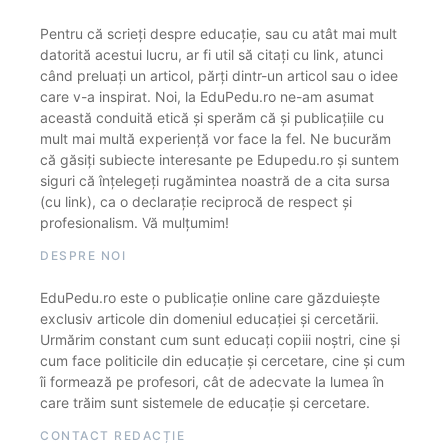
Pentru că scrieți despre educație, sau cu atât mai mult
datorită acestui lucru, ar fi util să citați cu link, atunci
când preluați un articol, părți dintr-un articol sau o idee
care v-a inspirat. Noi, la EduPedu.ro ne-am asumat
această conduită etică și sperăm că și publicațiile cu
mult mai multă experiență vor face la fel. Ne bucurăm
că găsiți subiecte interesante pe Edupedu.ro și suntem
siguri că înțelegeți rugămintea noastră de a cita sursa
(cu link), ca o declarație reciprocă de respect și
profesionalism. Vă mulțumim!
DESPRE NOI
EduPedu.ro este o publicație online care găzduiește
exclusiv articole din domeniul educației și cercetării.
Urmărim constant cum sunt educați copiii noștri, cine și
cum face politicile din educație și cercetare, cine și cum
îi formează pe profesori, cât de adecvate la lumea în
care trăim sunt sistemele de educație și cercetare.
CONTACT REDACȚIE