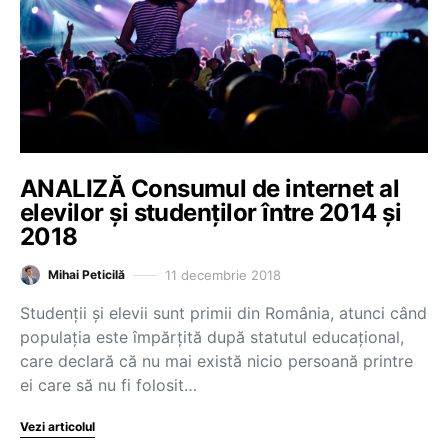
ANALIZĂ Consumul de internet al
elevilor și studenților între 2014 și
2018
11 decembrie 2018
Mihai Peticilă
Studenții și elevii sunt primii din România, atunci când
populația este împărțită după statutul educațional,
care declară că nu mai există nicio persoană printre
ei care să nu fi folosit…
Vezi articolul