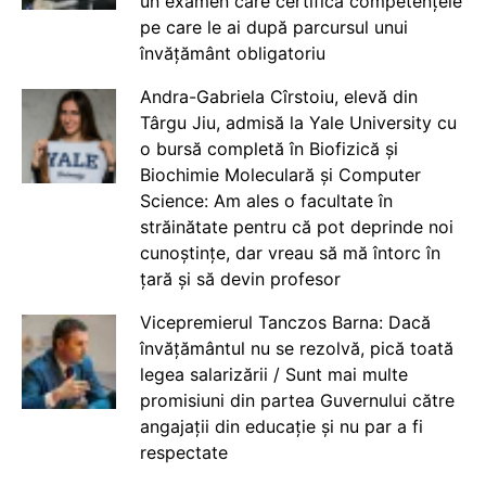
un examen care certifică competențele
pe care le ai după parcursul unui
învățământ obligatoriu
Andra-Gabriela Cîrstoiu, elevă din
Târgu Jiu, admisă la Yale University cu
o bursă completă în Biofizică și
Biochimie Moleculară și Computer
Science: Am ales o facultate în
străinătate pentru că pot deprinde noi
cunoștințe, dar vreau să mă întorc în
țară și să devin profesor
Vicepremierul Tanczos Barna: Dacă
învățământul nu se rezolvă, pică toată
legea salarizării / Sunt mai multe
promisiuni din partea Guvernului către
angajații din educație și nu par a fi
respectate