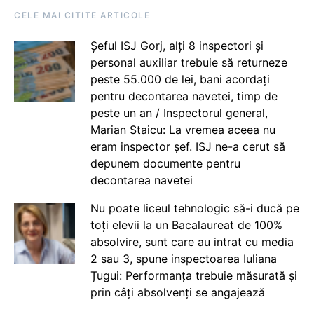
CELE MAI CITITE ARTICOLE
Șeful ISJ Gorj, alți 8 inspectori și
personal auxiliar trebuie să returneze
peste 55.000 de lei, bani acordați
pentru decontarea navetei, timp de
peste un an / Inspectorul general,
Marian Staicu: La vremea aceea nu
eram inspector șef. ISJ ne-a cerut să
depunem documente pentru
decontarea navetei
Nu poate liceul tehnologic să-i ducă pe
toți elevii la un Bacalaureat de 100%
absolvire, sunt care au intrat cu media
2 sau 3, spune inspectoarea Iuliana
Țugui: Performanța trebuie măsurată și
prin câți absolvenți se angajează