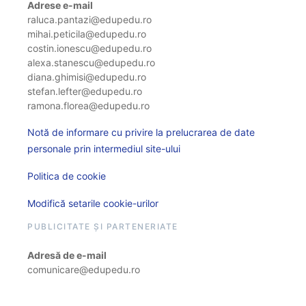
Adrese e-mail
raluca.pantazi@edupedu.ro
mihai.peticila@edupedu.ro
costin.ionescu@edupedu.ro
alexa.stanescu@edupedu.ro
diana.ghimisi@edupedu.ro
stefan.lefter@edupedu.ro
ramona.florea@edupedu.ro
Notă de informare cu privire la prelucrarea de date
personale prin intermediul site-ului
Politica de cookie
Modifică setarile cookie-urilor
PUBLICITATE ȘI PARTENERIATE
Adresă de e-mail
comunicare@edupedu.ro