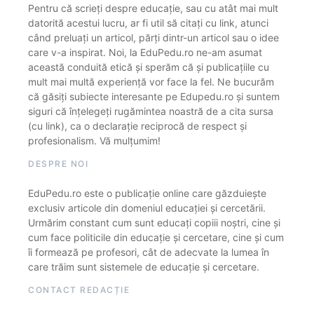
Pentru că scrieți despre educație, sau cu atât mai mult
datorită acestui lucru, ar fi util să citați cu link, atunci
când preluați un articol, părți dintr-un articol sau o idee
care v-a inspirat. Noi, la EduPedu.ro ne-am asumat
această conduită etică și sperăm că și publicațiile cu
mult mai multă experiență vor face la fel. Ne bucurăm
că găsiți subiecte interesante pe Edupedu.ro și suntem
siguri că înțelegeți rugămintea noastră de a cita sursa
(cu link), ca o declarație reciprocă de respect și
profesionalism. Vă mulțumim!
DESPRE NOI
EduPedu.ro este o publicație online care găzduiește
exclusiv articole din domeniul educației și cercetării.
Urmărim constant cum sunt educați copiii noștri, cine și
cum face politicile din educație și cercetare, cine și cum
îi formează pe profesori, cât de adecvate la lumea în
care trăim sunt sistemele de educație și cercetare.
CONTACT REDACȚIE