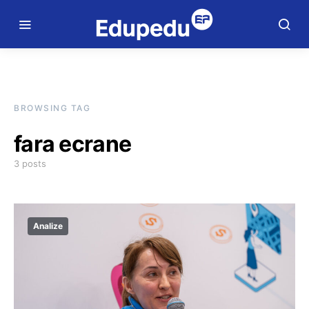
BROWSING TAG
fara ecrane
3 posts
Analize