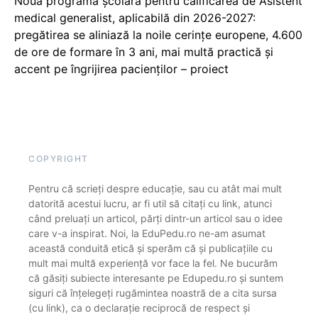
Noua programă școlară pentru calificarea de Asistent
medical generalist, aplicabilă din 2026-2027:
pregătirea se aliniază la noile cerințe europene, 4.600
de ore de formare în 3 ani, mai multă practică și
accent pe îngrijirea pacienților – proiect
COPYRIGHT
Pentru că scrieți despre educație, sau cu atât mai mult
datorită acestui lucru, ar fi util să citați cu link, atunci
când preluați un articol, părți dintr-un articol sau o idee
care v-a inspirat. Noi, la EduPedu.ro ne-am asumat
această conduită etică și sperăm că și publicațiile cu
mult mai multă experiență vor face la fel. Ne bucurăm
că găsiți subiecte interesante pe Edupedu.ro și suntem
siguri că înțelegeți rugămintea noastră de a cita sursa
(cu link), ca o declarație reciprocă de respect și