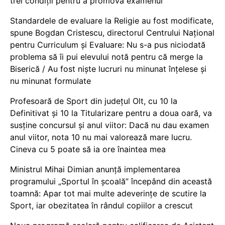
trei condiții pentru a promova examenul
Standardele de evaluare la Religie au fost modificate,
spune Bogdan Cristescu, directorul Centrului Național
pentru Curriculum și Evaluare: Nu s-a pus niciodată
problema să îi pui elevului notă pentru că merge la
Biserică / Au fost niște lucruri nu minunat înțelese și
nu minunat formulate
Profesoară de Sport din județul Olt, cu 10 la
Definitivat și 10 la Titularizare pentru a doua oară, va
susține concursul și anul viitor: Dacă nu dau examen
anul viitor, nota 10 nu mai valorează mare lucru.
Cineva cu 5 poate să ia ore înaintea mea
Ministrul Mihai Dimian anunță implementarea
programului „Sportul în școală” începând din această
toamnă: Apar tot mai multe adeverințe de scutire la
Sport, iar obezitatea în rândul copiilor a crescut