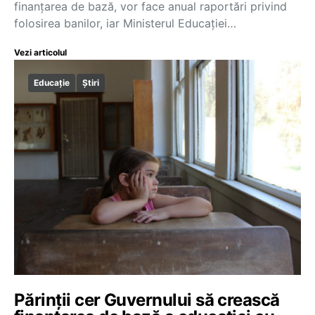
finanțarea de bază, vor face anual raportări privind
folosirea banilor, iar Ministerul Educației…
Vezi articolul
Educație
Știri
Părinții cer Guvernului să crească