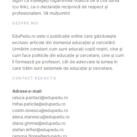
siguri că înțelegeți rugămintea noastră de a cita sursa
(cu link), ca o declarație reciprocă de respect și
profesionalism. Vă mulțumim!
DESPRE NOI
EduPedu.ro este o publicație online care găzduiește
exclusiv articole din domeniul educației și cercetării.
Urmărim constant cum sunt educați copiii noștri, cine și
cum face politicile din educație și cercetare, cine și cum
îi formează pe profesori, cât de adecvate la lumea în
care trăim sunt sistemele de educație și cercetare.
CONTACT REDACȚIE
Adrese e-mail
raluca.pantazi@edupedu.ro
mihai.peticila@edupedu.ro
costin.ionescu@edupedu.ro
alexa.stanescu@edupedu.ro
diana.ghimisi@edupedu.ro
stefan.lefter@edupedu.ro
ramona.florea@edupedu.ro