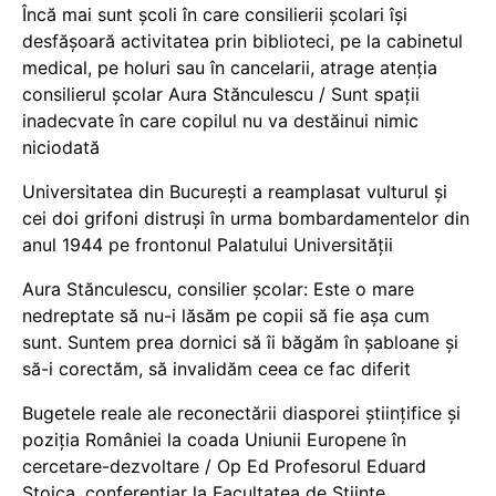
Încă mai sunt școli în care consilierii școlari își
desfășoară activitatea prin biblioteci, pe la cabinetul
medical, pe holuri sau în cancelarii, atrage atenția
consilierul școlar Aura Stănculescu / Sunt spații
inadecvate în care copilul nu va destăinui nimic
niciodată
Universitatea din București a reamplasat vulturul și
cei doi grifoni distruși în urma bombardamentelor din
anul 1944 pe frontonul Palatului Universității
Aura Stănculescu, consilier școlar: Este o mare
nedreptate să nu-i lăsăm pe copii să fie așa cum
sunt. Suntem prea dornici să îi băgăm în șabloane și
să-i corectăm, să invalidăm ceea ce fac diferit
Bugetele reale ale reconectării diasporei științifice și
poziția României la coada Uniunii Europene în
cercetare-dezvoltare / Op Ed Profesorul Eduard
Stoica, conferențiar la Facultatea de Științe