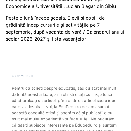
Economice a Universității „Lucian Blaga” din Sibiu
Peste o lună începe școala. Elevii și copiii de
grădiniță încep cursurile și activitățile pe 7
septembrie, după vacanța de vară / Calendarul anului
școlar 2026-2027 și lista vacanțelor
COPYRIGHT
Pentru că scrieți despre educație, sau cu atât mai mult
datorită acestui lucru, ar fi util să citați cu link, atunci
când preluați un articol, părți dintr-un articol sau o idee
care v-a inspirat. Noi, la EduPedu.ro ne-am asumat
această conduită etică și sperăm că și publicațiile cu
mult mai multă experiență vor face la fel. Ne bucurăm
că găsiți subiecte interesante pe Edupedu.ro și suntem