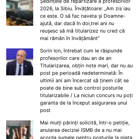
Ședințele de repartizare a profesorilor
2026, la Sibiu. Învățătoare: „Am zis iau
ce este. O să fac naveta și Doamne-
ajută, dar dacă în doi,trei ani nu
reușesc să mă titularizez nu cred că
mai rămân în învățământ”
Sorin Ion, întrebat cum le răspunde
profesorilor care dau an de an
Titularizarea, obțin note mari, dar nu au
post pe perioadă nedeterminată: În
ultimii ani am încercat să ținem cât se
poate de bine sub control posturile
titularizabile / La niciun concurs nu poți
garanta de la început asigurarea unui
post
Mai mulți părinți solicită, într-o petiție,
anularea deciziei ISMB de a nu mai
acorda sumele pentru posturile la plata