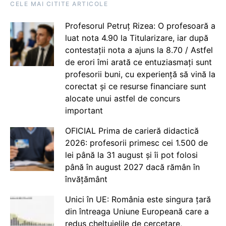
CELE MAI CITITE ARTICOLE
Profesorul Petruț Rizea: O profesoară a
luat nota 4.90 la Titularizare, iar după
contestații nota a ajuns la 8.70 / Astfel
de erori îmi arată ce entuziasmați sunt
profesorii buni, cu experiență să vină la
corectat și ce resurse financiare sunt
alocate unui astfel de concurs
important
OFICIAL Prima de carieră didactică
2026: profesorii primesc cei 1.500 de
lei până la 31 august și îi pot folosi
până în august 2027 dacă rămân în
învățământ
Unici în UE: România este singura țară
din întreaga Uniune Europeană care a
redus cheltuielile de cercetare,