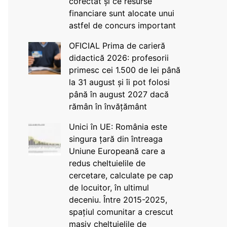
corectat și ce resurse
financiare sunt alocate unui
astfel de concurs important
OFICIAL Prima de carieră
didactică 2026: profesorii
primesc cei 1.500 de lei până
la 31 august și îi pot folosi
până în august 2027 dacă
rămân în învățământ
Unici în UE: România este
singura țară din întreaga
Uniune Europeană care a
redus cheltuielile de
cercetare, calculate pe cap
de locuitor, în ultimul
deceniu. Între 2015-2025,
spațiul comunitar a crescut
masiv cheltuielile de