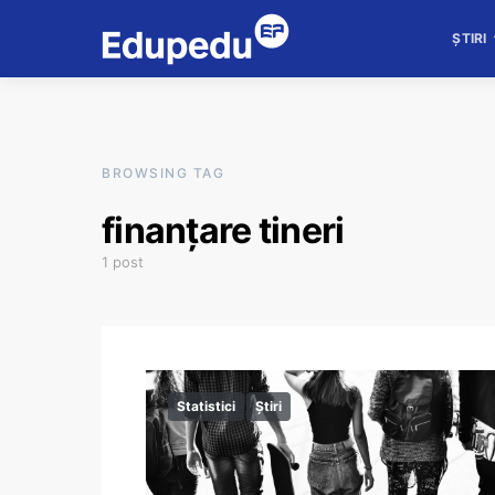
ȘTIRI
BROWSING TAG
finanțare tineri
1 post
Statistici
Știri