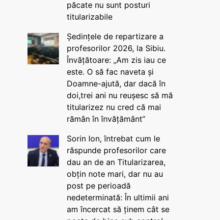
păcate nu sunt posturi
titularizabile
Ședințele de repartizare a
profesorilor 2026, la Sibiu.
Învățătoare: „Am zis iau ce
este. O să fac naveta și
Doamne-ajută, dar dacă în
doi,trei ani nu reușesc să mă
titularizez nu cred că mai
rămân în învățământ”
Sorin Ion, întrebat cum le
răspunde profesorilor care
dau an de an Titularizarea,
obțin note mari, dar nu au
post pe perioadă
nedeterminată: În ultimii ani
am încercat să ținem cât se