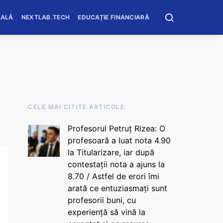
OALĂ
NEXTLAB.TECH
EDUCAȚIE FINANCIARĂ
CELE MAI CITITE ARTICOLE
Profesorul Petruț Rizea: O
profesoară a luat nota 4.90
la Titularizare, iar după
contestații nota a ajuns la
8.70 / Astfel de erori îmi
arată ce entuziasmați sunt
profesorii buni, cu
experiență să vină la