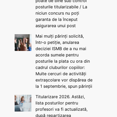
poate de bine sub control
posturile titularizabile / La
niciun concurs nu poți
garanta de la început
asigurarea unui post
Mai mulți părinți solicită,
într-o petiție, anularea
deciziei ISMB de a nu mai
acorda sumele pentru
posturile la plata cu ora din
cadrul cluburilor copiilor:
Multe cercuri de activități
extrașcolare vor dispărea de
la 1 septembrie, spun părinții
Titularizare 2026. Astăzi,
lista posturilor pentru
profesori va fi actualizată,
după repartizarea