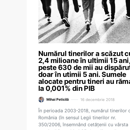
Numărul tinerilor a scăzut c
2,4 milioane în ultimii 15 ani
peste 630 de mii au dispăru
doar în utimii 5 ani. Sumele
alocate pentru tineri au răm
la 0,001% din PIB
16 decembrie 2018
Mihai Peticilă
În perioada 2003-2018, numărul tinerilor 
România (în sensul Legii tinerilor nr.
350/2006, însemnând cetățenii cu vârsta