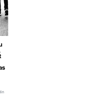
u
,
t
as
din