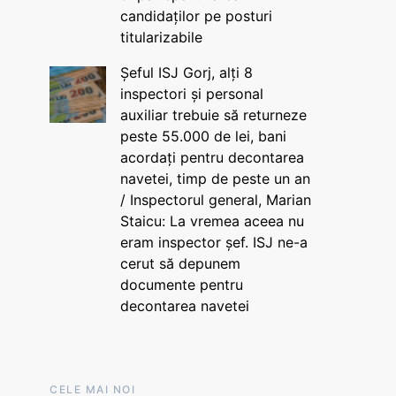
candidaților pe posturi
titularizabile
Șeful ISJ Gorj, alți 8
inspectori și personal
auxiliar trebuie să returneze
peste 55.000 de lei, bani
acordați pentru decontarea
navetei, timp de peste un an
/ Inspectorul general, Marian
Staicu: La vremea aceea nu
eram inspector șef. ISJ ne-a
cerut să depunem
documente pentru
decontarea navetei
CELE MAI NOI