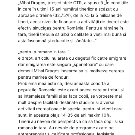
„Mihai Dragoș, președintele CTR, a spus că „În condițiile
în care în ultimii 15 ani numărul tinerilor a scăzut cu
aproape o treime (32,75%), de la 7.5 la 5 milioane de
tineri, acest nivel de finanțare a activității de tineret este
efectiv sinucigaș pentru România. Pentru a rămâne în
țară, tinerii trebuie să aibă o calitate a vieții mai bună și
asta înseamnă și educație și sănătate…”
„pentru a ramane in tara..”
e drept, articolul nu arata cu degetul fix catre emigrare
dar emigrarea este singura „sperietoare” cu care
domnul Mihai Dragos incearca sa isi motiveze cererea
pentru marirea de fonduri.
Problema mea este ca, desi aceasta cohorta a
populatiei Romaniei este exact aceea care ar trebui si
sa intemeieze familii si sa faca copii, se vorbeste mai
mult despre facilitati destinate studiilor si diverse
activitati recreationale in special pentru studenti care
sunt, in aceasta plaja 14-35 de ani maxim 10%.
Tinerii au nevoie de perspectiva ca sa faca copii si sa
ramana in tara. Au nevoie de programe axate pe
antreprenoriat si calificare profesionala, legislatie