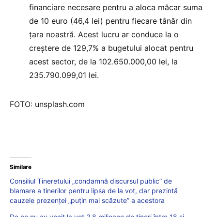
financiare necesare pentru a aloca măcar suma
de 10 euro (46,4 lei) pentru fiecare tânăr din
țara noastră. Acest lucru ar conduce la o
creștere de 129,7% a bugetului alocat pentru
acest sector, de la 102.650.000,00 lei, la
235.790.099,01 lei.
FOTO: unsplash.com
Similare
Consiliul Tineretului „condamnă discursul public” de
blamare a tinerilor pentru lipsa de la vot, dar prezintă
cauzele prezenței „puțin mai scăzute” a acestora
De ce nu au venit la vot 2,8 milioane de tineri între 18 și