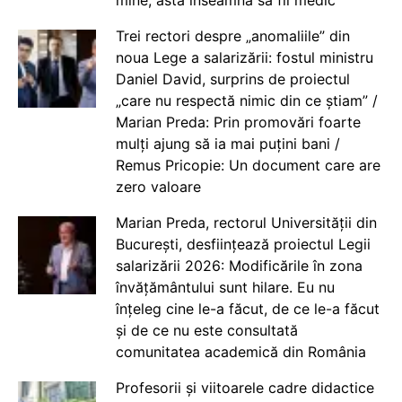
mine, asta înseamnă să fii medic
Trei rectori despre „anomaliile” din
noua Lege a salarizării: fostul ministru
Daniel David, surprins de proiectul
„care nu respectă nimic din ce știam” /
Marian Preda: Prin promovări foarte
mulți ajung să ia mai puțini bani /
Remus Pricopie: Un document care are
zero valoare
Marian Preda, rectorul Universității din
București, desființează proiectul Legii
salarizării 2026: Modificările în zona
învățământului sunt hilare. Eu nu
înțeleg cine le-a făcut, de ce le-a făcut
și de ce nu este consultată
comunitatea academică din România
Profesorii și viitoarele cadre didactice