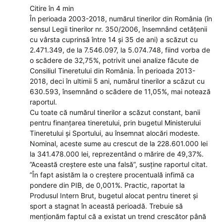
Citire în 4 min
În perioada 2003-2018, numărul tinerilor din România (în
sensul Legii tinerilor nr. 350/2006, însemnând cetățenii
cu vârsta cuprinsă între 14 și 35 de ani) a scăzut cu
2.471.349, de la 7.546.097, la 5.074.748, fiind vorba de
o scădere de 32,75%, potrivit unei analize făcute de
Consiliul Tineretului din România. În perioada 2013-
2018, deci în ultimii 5 ani, numărul tinerilor a scăzut cu
630.593, însemnând o scădere de 11,05%, mai notează
raportul.
Cu toate că numărul tinerilor a scăzut constant, banii
pentru finanțarea tineretului, prin bugetul Ministerului
Tineretului și Sportului, au însemnat alocări modeste.
Nominal, aceste sume au crescut de la 228.601.000 lei
la 341.478.000 lei, reprezentând o mărire de 49,37%.
”Această creștere este una falsă”, susține raportul citat.
”În fapt asistăm la o creștere procentuală infimă ca
pondere din PIB, de 0,001%. Practic, raportat la
Produsul Intern Brut, bugetul alocat pentru tineret și
sport a stagnat în această perioadă. Trebuie să
menționăm faptul că a existat un trend crescător până