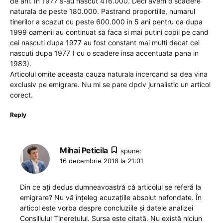
de ani. In 1977 s-au nascut 416.000. Deci avem o scadere
naturala de peste 180.000. Pastrand proportiile, numarul
tinerilor a scazut cu peste 600.000 in 5 ani pentru ca dupa
1999 oamenii au continuat sa faca si mai putini copii pe cand
cei nascuti dupa 1977 au fost constant mai multi decat cei
nascuti dupa 1977 ( cu o scadere insa accentuata pana in
1983).
Articolul omite aceasta cauza naturala incercand sa dea vina
exclusiv pe emigrare. Nu mi se pare dpdv jurnalistic un articol
corect.
Reply
Mihai Peticila
spune:
16 decembrie 2018 la 21:01
Din ce ați dedus dumneavoastră că articolul se referă la
emigrare? Nu vă înțeleg acuzațiile absolut nefondate. În
articol este vorba despre concluziile și datele analizei
Consiliului Tineretului. Sursa este citată. Nu există niciun