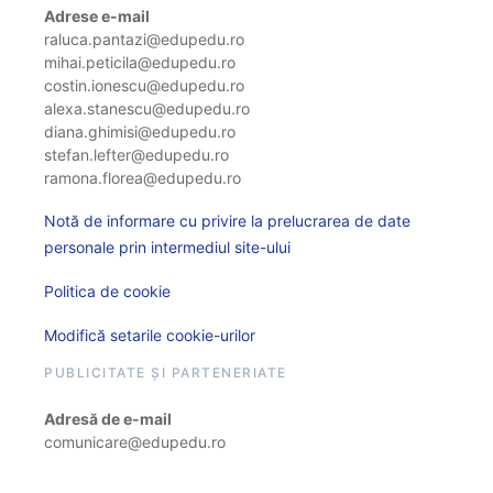
Adrese e-mail
raluca.pantazi@edupedu.ro
mihai.peticila@edupedu.ro
costin.ionescu@edupedu.ro
alexa.stanescu@edupedu.ro
diana.ghimisi@edupedu.ro
stefan.lefter@edupedu.ro
ramona.florea@edupedu.ro
Notă de informare cu privire la prelucrarea de date
personale prin intermediul site-ului
Politica de cookie
Modifică setarile cookie-urilor
PUBLICITATE ȘI PARTENERIATE
Adresă de e-mail
comunicare@edupedu.ro