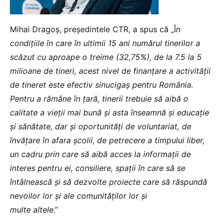
Mihai Dragoș, președintele CTR, a spus că „Î
n
condițiile în care în ultimii 15 ani numărul tinerilor a
scăzut cu aproape o treime (32,75%), de la 7.5 la 5
milioane de tineri, acest nivel de finanțare a activității
de tineret este efectiv sinucigaș pentru România.
Pentru a rămâne în țară, tinerii trebuie să aibă o
calitate a vieții mai bună și asta înseamnă și educație
și sănătate, dar și oportunități de voluntariat, de
învățare în afara școlii, de petrecere a timpului liber,
un cadru prin care să aibă acces la informații de
interes pentru ei, consiliere, spații în care să se
întâlnească și să dezvolte proiecte care să răspundă
nevoilor lor și ale comunităților lor și
multe altele
.”