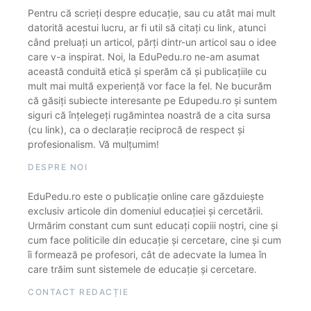
Pentru că scrieți despre educație, sau cu atât mai mult
datorită acestui lucru, ar fi util să citați cu link, atunci
când preluați un articol, părți dintr-un articol sau o idee
care v-a inspirat. Noi, la EduPedu.ro ne-am asumat
această conduită etică și sperăm că și publicațiile cu
mult mai multă experiență vor face la fel. Ne bucurăm
că găsiți subiecte interesante pe Edupedu.ro și suntem
siguri că înțelegeți rugămintea noastră de a cita sursa
(cu link), ca o declarație reciprocă de respect și
profesionalism. Vă mulțumim!
DESPRE NOI
EduPedu.ro este o publicație online care găzduiește
exclusiv articole din domeniul educației și cercetării.
Urmărim constant cum sunt educați copiii noștri, cine și
cum face politicile din educație și cercetare, cine și cum
îi formează pe profesori, cât de adecvate la lumea în
care trăim sunt sistemele de educație și cercetare.
CONTACT REDACȚIE