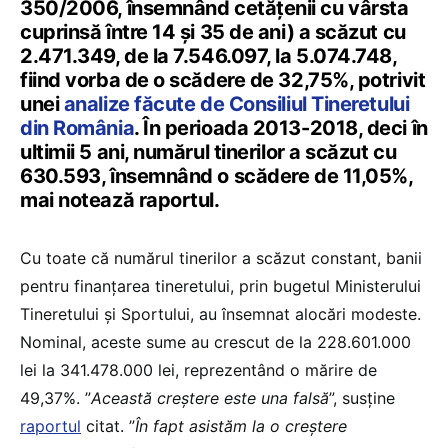
350/2006, însemnând cetățenii cu vârsta
cuprinsă între 14 și 35 de ani) a scăzut cu
2.471.349, de la 7.546.097, la 5.074.748,
fiind vorba de o scădere de 32,75%, potrivit
unei
analize făcute de Consiliul Tineretului
din România
. În perioada 2013-2018, deci în
ultimii 5 ani, numărul tinerilor a scăzut cu
630.593, însemnând o scădere de 11,05%,
mai notează raportul.
Cu toate că numărul tinerilor a scăzut constant, banii
pentru finanțarea tineretului, prin bugetul Ministerului
Tineretului și Sportului, au însemnat alocări modeste.
Nominal, aceste sume au crescut de la 228.601.000
lei la 341.478.000 lei, reprezentând o mărire de
49,37%. ”
Această creștere este una falsă
”, susține
raportul
citat. ”
În fapt asistăm la o creștere