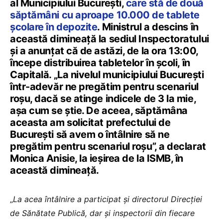
al Municipiului București,
care stă de două
săptămâni cu aproape 10.000 de tablete
școlare în depozite
. Ministrul a descins în
această dimineață la sediul Inspectoratului
și a anunțat că de astăzi, de la ora 13:00,
începe distribuirea tabletelor în școli, în
Capitală. „La nivelul municipiului București
într-adevăr ne pregătim pentru scenariul
roșu, dacă se atinge indicele de 3 la mie,
așa cum se știe. De aceea, săptămâna
aceasta am solicitat prefectului de
București să avem o întâlnire să ne
pregătim pentru scenariul roșu”, a declarat
Monica Anisie, la ieșirea de la ISMB, în
această dimineață.
„
La acea întâlnire a participat și directorul Direcției
de Sănătate Publică, dar și inspectorii din fiecare