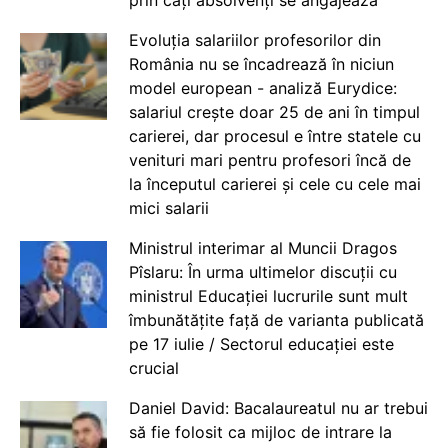
prin câți absolvenți se angajează
Evoluția salariilor profesorilor din
România nu se încadrează în niciun
model european - analiză Eurydice:
salariul crește doar 25 de ani în timpul
carierei, dar procesul e între statele cu
venituri mari pentru profesori încă de
la începutul carierei și cele cu cele mai
mici salarii
Ministrul interimar al Muncii Dragos
Pîslaru: În urma ultimelor discuții cu
ministrul Educației lucrurile sunt mult
îmbunătățite față de varianta publicată
pe 17 iulie / Sectorul educației este
crucial
Daniel David: Bacalaureatul nu ar trebui
să fie folosit ca mijloc de intrare la