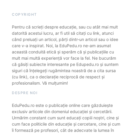
COPYRIGHT
Pentru că scrieți despre educație, sau cu atât mai mult
datorită acestui lucru, ar fi util să citați cu link, atunci
când preluați un articol, părți dintr-un articol sau o idee
care v-a inspirat. Noi, la EduPedu.ro ne-am asumat
această conduită etică și sperăm că și publicațiile cu
mult mai multă experiență vor face la fel. Ne bucurăm
că găsiți subiecte interesante pe Edupedu.ro și suntem
siguri că înțelegeți rugămintea noastră de a cita sursa
(cu link), ca o declarație reciprocă de respect și
profesionalism. Vă mulțumim!
DESPRE NOI
EduPedu.ro este o publicație online care găzduiește
exclusiv articole din domeniul educației și cercetării.
Urmărim constant cum sunt educați copiii noștri, cine și
cum face politicile din educație și cercetare, cine și cum
îi formează pe profesori, cât de adecvate la lumea în