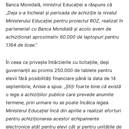
Banca Monidală, ministrul Educației a răspuns că
„
Deja s-a încheiat și perioada de achiziție la nivelul
Ministerului Educației pentru proiectul ROZ, realizat în
parteneriat cu Banca Mondială și acolo avem de
achiziționat aproximativ 60.000 de laptopuri pentru
1.164 de licee.
”
În ceea ce privește întârzierile cu licitațiile, deși
guvernanții au promis 250.000 de tablete pentru
elevii fără posibilități financiare până la data de 14
septembrie, Anisie a spus:
„Știți foarte bine că există
o lege a achizițiilor publice care prevede anumite
termene, prin urmare nu se poate încălca legea.
Ministerul Educației încă din aprilie a realizat eforturi
pentru achiziționarea acestor echipamente
electronice atât pentru elevi cât și pentru unitățile de