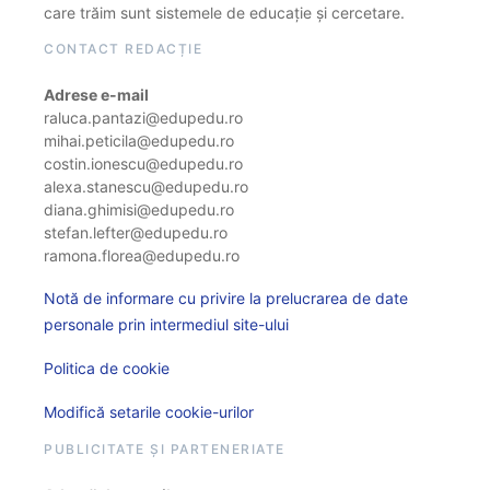
care trăim sunt sistemele de educație și cercetare.
CONTACT REDACȚIE
Adrese e-mail
raluca.pantazi@edupedu.ro
mihai.peticila@edupedu.ro
costin.ionescu@edupedu.ro
alexa.stanescu@edupedu.ro
diana.ghimisi@edupedu.ro
stefan.lefter@edupedu.ro
ramona.florea@edupedu.ro
Notă de informare cu privire la prelucrarea de date
personale prin intermediul site-ului
Politica de cookie
Modifică setarile cookie-urilor
PUBLICITATE ȘI PARTENERIATE