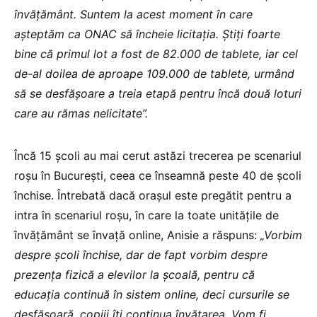
învățământ. Suntem la acest moment în care
așteptăm ca ONAC să încheie licitația. Știți foarte
bine că primul lot a fost de 82.000 de tablete, iar cel
de-al doilea de aproape 109.000 de tablete, urmând
să se desfășoare a treia etapă pentru încă două loturi
care au rămas nelicitate”.
Încă 15 școli au mai cerut astăzi trecerea pe scenariul
roșu în București, ceea ce înseamnă peste 40 de școli
închise. Întrebată dacă orașul este pregătit pentru a
intra în scenariul roșu, în care la toate unitățile de
învățământ se învață online, Anisie a răspuns:
„Vorbim
despre școli închise, dar de fapt vorbim despre
prezența fizică a elevilor la școală, pentru că
educația continuă în sistem online, deci cursurile se
desfășoară, copiii îți continua învățarea. Vom fi