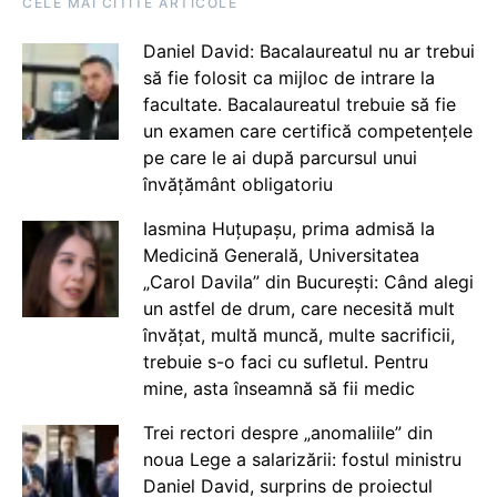
CELE MAI CITITE ARTICOLE
Daniel David: Bacalaureatul nu ar trebui
să fie folosit ca mijloc de intrare la
facultate. Bacalaureatul trebuie să fie
un examen care certifică competențele
pe care le ai după parcursul unui
învățământ obligatoriu
Iasmina Huțupașu, prima admisă la
Medicină Generală, Universitatea
„Carol Davila” din București: Când alegi
un astfel de drum, care necesită mult
învățat, multă muncă, multe sacrificii,
trebuie s-o faci cu sufletul. Pentru
mine, asta înseamnă să fii medic
Trei rectori despre „anomaliile” din
noua Lege a salarizării: fostul ministru
Daniel David, surprins de proiectul