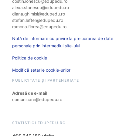
costin.ionescu@edupedu.ro
alexa.stanescu@edupedu.ro
diana.ghimisi@edupedu.ro
stefan.lefter@edupedu.ro
ramona.florea@edupedu.ro
Notă de informare cu privire la prelucrarea de date
personale prin intermediul site-ului
Politica de cookie
Modifică setarile cookie-urilor
PUBLICITATE ȘI PARTENERIATE
Adresă de e-mail
comunicare@edupedu.ro
STATISTICI EDUPEDU.RO