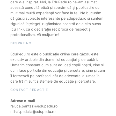
care v-a inspirat. Noi, la EduPedu.ro ne-am asumat
această conduită etică și sperăm că și publicațiile cu
mult mai multă experiență vor face la fel. Ne bucurăm
că găsiți subiecte interesante pe Edupedu.ro și suntem
siguri că înțelegeți rugămintea noastră de a cita sursa
(cu link), ca o declarație reciprocă de respect și
profesionalism. Vă mulțumim!
DESPRE NOI
EduPedu.ro este o publicație online care găzduiește
exclusiv articole din domeniul educației și cercetării.
Urmărim constant cum sunt educați copiii noștri, cine și
cum face politicile din educație și cercetare, cine și cum
îi formează pe profesori, cât de adecvate la lumea în
care trăim sunt sistemele de educație și cercetare.
CONTACT REDACȚIE
Adrese e-mail
raluca.pantazi@edupedu.ro
mihai.peticila@edupedu.ro