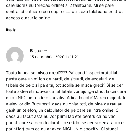
care lucrez eu (predau online) si 2 telefoane. Mi se pare
contraindicat sa le ceri copiilor sa utilizeze telefoane pentru a
accesa cursurile online.
Reply
B
spune:
15 octombrie 2020 la 11:21
Toata lumea se misca greoi???? Pai cand inspectoratul lui
peste cere un milion de hartii, de situatii, de exceluri, de
tabele de pe o zi pa alta, tot scolile se misca greoi? Si se cer
toate astea stiindu-se ca tabletele vor ajunge strict la cei care
nu au NICI un fel de dispozitiv. Adica la cati? Marea majoritate
a elevilor din Bucuresti, daca nu chiar toti, de bine de rau au
gasit un telefon, un calculator de pe care sa intre online. Si
daca au facut asta nu vor primi tablete pentru ca nu vad
parinti care sa dea declaratii false (da, se cer si declaratii ale
parintilor) cum ca nu ar avea NICI UN dispozitiv. Si atunci