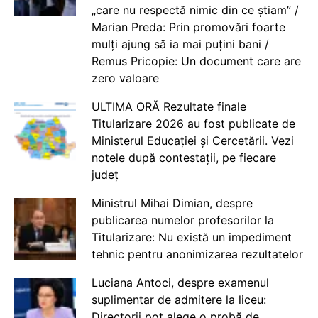
„care nu respectă nimic din ce știam” /
Marian Preda: Prin promovări foarte
mulți ajung să ia mai puțini bani /
Remus Pricopie: Un document care are
zero valoare
ULTIMA ORĂ Rezultate finale
Titularizare 2026 au fost publicate de
Ministerul Educației și Cercetării. Vezi
notele după contestații, pe fiecare
județ
Ministrul Mihai Dimian, despre
publicarea numelor profesorilor la
Titularizare: Nu există un impediment
tehnic pentru anonimizarea rezultatelor
Luciana Antoci, despre examenul
suplimentar de admitere la liceu:
Directorii pot alege o probă de