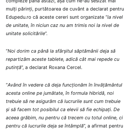
compleze până astăzi, așa cum ne-au sesizat mai
mulți părinți, purtătoarea de cuvânt a declarat pentru
Edupedu.ro că aceste cereri sunt organizate “
la nivel
de unitate, în niciun caz nu am trimis noi la nivel de
unitate solicitările
”.
“
Noi dorim ca până la sfârșitul săptămânii deja să
repartizăm aceste tablete, adică cât mai repede cu
putință
”, a declarat Roxana Cercel.
“
Având în vedere că deja funcționăm în învățământul
acesta online pe jumătate, în formula hibridă, noi
trebuie să ne asigurăm că lucrurile sunt cum trebuie
și să facem tot posibilul ca elevii să fie echipați. De
aceea grăbim, nu pentru că trecem cu totul online, ci
pentru că lucrurile deja se întâmplă
”, a afirmat pentru