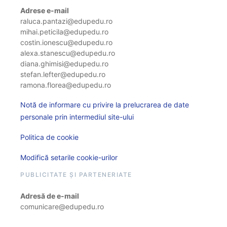
Adrese e-mail
raluca.pantazi@edupedu.ro
mihai.peticila@edupedu.ro
costin.ionescu@edupedu.ro
alexa.stanescu@edupedu.ro
diana.ghimisi@edupedu.ro
stefan.lefter@edupedu.ro
ramona.florea@edupedu.ro
Notă de informare cu privire la prelucrarea de date
personale prin intermediul site-ului
Politica de cookie
Modifică setarile cookie-urilor
PUBLICITATE ȘI PARTENERIATE
Adresă de e-mail
comunicare@edupedu.ro