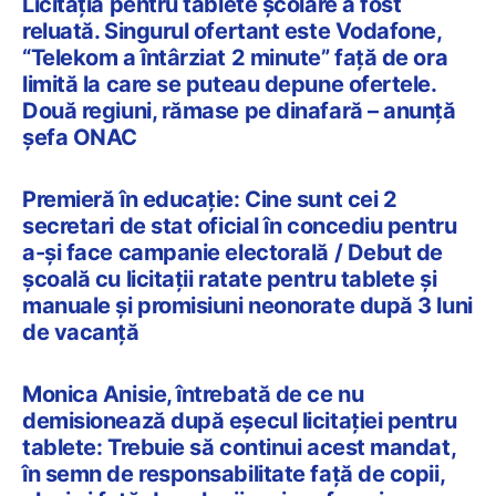
Licitația pentru tablete școlare a fost
reluată. Singurul ofertant este Vodafone,
“Telekom a întârziat 2 minute” față de ora
limită la care se puteau depune ofertele.
Două regiuni, rămase pe dinafară – anunță
șefa ONAC
Premieră în educație: Cine sunt cei 2
secretari de stat oficial în concediu pentru
a-și face campanie electorală / Debut de
școală cu licitații ratate pentru tablete și
manuale și promisiuni neonorate după 3 luni
de vacanță
Monica Anisie, întrebată de ce nu
demisionează după eșecul licitației pentru
tablete: Trebuie să continui acest mandat,
în semn de responsabilitate față de copii,