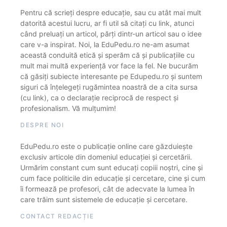
Pentru că scrieți despre educație, sau cu atât mai mult
datorită acestui lucru, ar fi util să citați cu link, atunci
când preluați un articol, părți dintr-un articol sau o idee
care v-a inspirat. Noi, la EduPedu.ro ne-am asumat
această conduită etică și sperăm că și publicațiile cu
mult mai multă experiență vor face la fel. Ne bucurăm
că găsiți subiecte interesante pe Edupedu.ro și suntem
siguri că înțelegeți rugămintea noastră de a cita sursa
(cu link), ca o declarație reciprocă de respect și
profesionalism. Vă mulțumim!
DESPRE NOI
EduPedu.ro este o publicație online care găzduiește
exclusiv articole din domeniul educației și cercetării.
Urmărim constant cum sunt educați copiii noștri, cine și
cum face politicile din educație și cercetare, cine și cum
îi formează pe profesori, cât de adecvate la lumea în
care trăim sunt sistemele de educație și cercetare.
CONTACT REDACȚIE