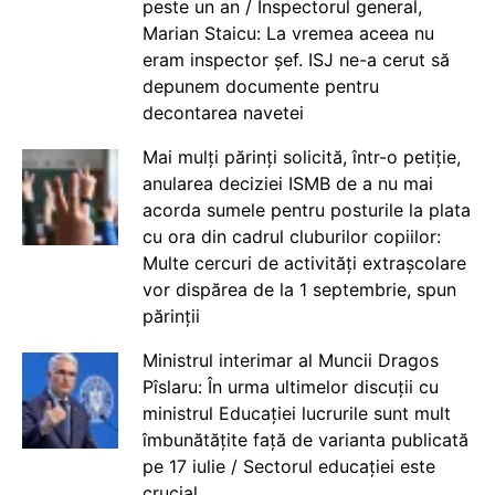
peste un an / Inspectorul general,
Marian Staicu: La vremea aceea nu
eram inspector șef. ISJ ne-a cerut să
depunem documente pentru
decontarea navetei
Mai mulți părinți solicită, într-o petiție,
anularea deciziei ISMB de a nu mai
acorda sumele pentru posturile la plata
cu ora din cadrul cluburilor copiilor:
Multe cercuri de activități extrașcolare
vor dispărea de la 1 septembrie, spun
părinții
Ministrul interimar al Muncii Dragos
Pîslaru: În urma ultimelor discuții cu
ministrul Educației lucrurile sunt mult
îmbunătățite față de varianta publicată
pe 17 iulie / Sectorul educației este
crucial