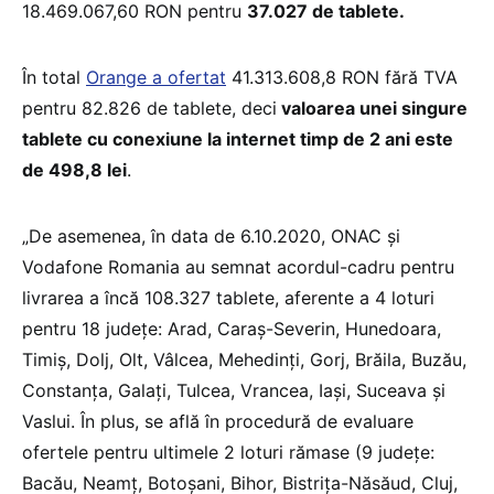
18.469.067,60 RON pentru
37.027 de tablete.
În total
Orange a ofertat
41.313.608,8 RON fără TVA
pentru 82.826 de tablete, deci
valoarea unei singure
tablete cu conexiune la internet timp de 2 ani este
de 498,8 lei
.
„De asemenea, în data de 6.10.2020, ONAC și
Vodafone Romania au semnat acordul-cadru pentru
livrarea a încă 108.327 tablete, aferente a 4 loturi
pentru 18 județe: Arad, Caraș-Severin, Hunedoara,
Timiș, Dolj, Olt, Vâlcea, Mehedinți, Gorj, Brăila, Buzău,
Constanța, Galați, Tulcea, Vrancea, Iași, Suceava și
Vaslui. În plus, se află în procedură de evaluare
ofertele pentru ultimele 2 loturi rămase (9 județe:
Bacău, Neamț, Botoșani, Bihor, Bistrița-Năsăud, Cluj,