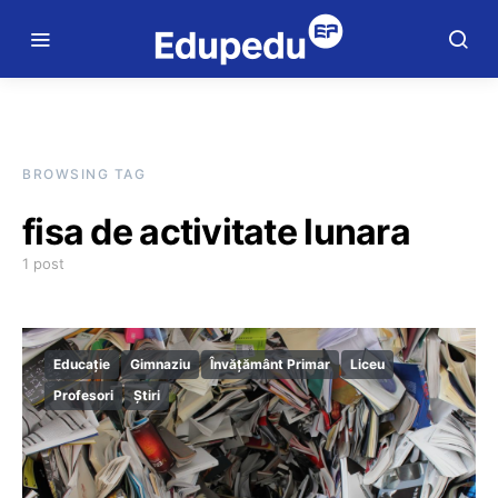
BROWSING TAG
fisa de activitate lunara
1 post
Educație
Gimnaziu
Învățământ Primar
Liceu
Profesori
Știri