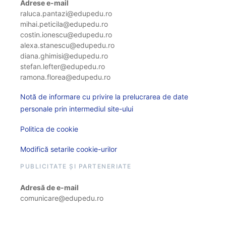
Adrese e-mail
raluca.pantazi@edupedu.ro
mihai.peticila@edupedu.ro
costin.ionescu@edupedu.ro
alexa.stanescu@edupedu.ro
diana.ghimisi@edupedu.ro
stefan.lefter@edupedu.ro
ramona.florea@edupedu.ro
Notă de informare cu privire la prelucrarea de date
personale prin intermediul site-ului
Politica de cookie
Modifică setarile cookie-urilor
PUBLICITATE ȘI PARTENERIATE
Adresă de e-mail
comunicare@edupedu.ro