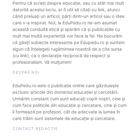
Pentru că scrieți despre educație, sau cu atât mai mult
datorită acestui lucru, ar fi util să citați cu link, atunci
când preluați un articol, părți dintr-un articol sau o idee
care v-a inspirat. Noi, la EduPedu.ro ne-am asumat
această conduită etică și sperăm că și publicațiile cu
mult mai multă experiență vor face la fel. Ne bucurăm
că găsiți subiecte interesante pe Edupedu.ro și suntem
siguri că înțelegeți rugămintea noastră de a cita sursa
(cu link), ca o declarație reciprocă de respect și
profesionalism. Vă mulțumim!
DESPRE NOI
EduPedu.ro este o publicație online care găzduiește
exclusiv articole din domeniul educației și cercetării.
Urmărim constant cum sunt educați copiii noștri, cine și
cum face politicile din educație și cercetare, cine și cum
îi formează pe profesori, cât de adecvate la lumea în
care trăim sunt sistemele de educație și cercetare.
CONTACT REDACȚIE