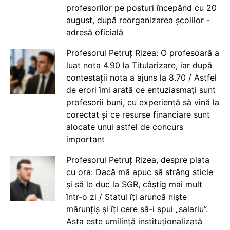
profesorilor pe posturi începând cu 20
august, după reorganizarea școlilor -
adresă oficială
Profesorul Petruț Rizea: O profesoară a
luat nota 4.90 la Titularizare, iar după
contestații nota a ajuns la 8.70 / Astfel
de erori îmi arată ce entuziasmați sunt
profesorii buni, cu experiență să vină la
corectat și ce resurse financiare sunt
alocate unui astfel de concurs
important
Profesorul Petruț Rizea, despre plata
cu ora: Dacă mă apuc să strâng sticle
și să le duc la SGR, câștig mai mult
într-o zi / Statul îți aruncă niște
mărunțiș și îți cere să-i spui „salariu”.
Asta este umilință instituționalizată