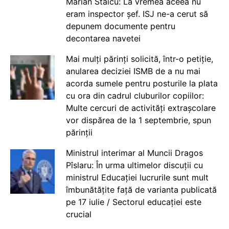
Marian Staicu: La vremea aceea nu
eram inspector șef. ISJ ne-a cerut să
depunem documente pentru
decontarea navetei
Mai mulți părinți solicită, într-o petiție,
anularea deciziei ISMB de a nu mai
acorda sumele pentru posturile la plata
cu ora din cadrul cluburilor copiilor:
Multe cercuri de activități extrașcolare
vor dispărea de la 1 septembrie, spun
părinții
Ministrul interimar al Muncii Dragos
Pîslaru: În urma ultimelor discuții cu
ministrul Educației lucrurile sunt mult
îmbunătățite față de varianta publicată
pe 17 iulie / Sectorul educației este
crucial