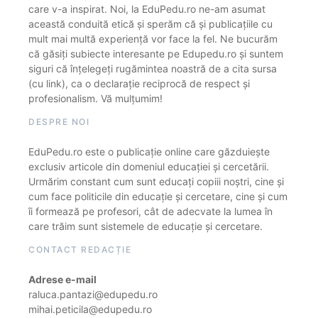
care v-a inspirat. Noi, la EduPedu.ro ne-am asumat
această conduită etică și sperăm că și publicațiile cu
mult mai multă experiență vor face la fel. Ne bucurăm
că găsiți subiecte interesante pe Edupedu.ro și suntem
siguri că înțelegeți rugămintea noastră de a cita sursa
(cu link), ca o declarație reciprocă de respect și
profesionalism. Vă mulțumim!
DESPRE NOI
EduPedu.ro este o publicație online care găzduiește
exclusiv articole din domeniul educației și cercetării.
Urmărim constant cum sunt educați copiii noștri, cine și
cum face politicile din educație și cercetare, cine și cum
îi formează pe profesori, cât de adecvate la lumea în
care trăim sunt sistemele de educație și cercetare.
CONTACT REDACȚIE
Adrese e-mail
raluca.pantazi@edupedu.ro
mihai.peticila@edupedu.ro