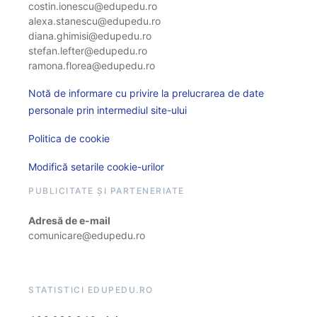
costin.ionescu@edupedu.ro
alexa.stanescu@edupedu.ro
diana.ghimisi@edupedu.ro
stefan.lefter@edupedu.ro
ramona.florea@edupedu.ro
Notă de informare cu privire la prelucrarea de date
personale prin intermediul site-ului
Politica de cookie
Modifică setarile cookie-urilor
PUBLICITATE ȘI PARTENERIATE
Adresă de e-mail
comunicare@edupedu.ro
STATISTICI EDUPEDU.RO