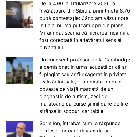
De la 4.90 la Titularizare 2026, o
învățătoare din Sibiu a primit nota 8.70
după contestație: Când am văzut nota
inițială, nu mă puteam opri din plâns.
Mi-am dat seama că lucrarea mea nu a
fost corectată în adevăratul sens al
cuvântului
Un cunoscut profesor de la Cambridge
a demisionat în urma acuzațiilor că ar
fi plagiat sau ar fi exagerat în privința
realizărilor sale, promovate printr-o
poveste de viață marcată de un
diagnostic de autism, zeci de
maratoane parcurse și milioane de lire
strânse în scopuri caritabile
Sorin Ion, întrebat cum le răspunde
profesorilor care dau an de an