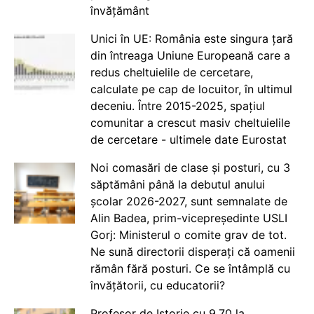
învățământ
Unici în UE: România este singura țară
din întreaga Uniune Europeană care a
redus cheltuielile de cercetare,
calculate pe cap de locuitor, în ultimul
deceniu. Între 2015-2025, spațiul
comunitar a crescut masiv cheltuielile
de cercetare - ultimele date Eurostat
Noi comasări de clase și posturi, cu 3
săptămâni până la debutul anului
școlar 2026-2027, sunt semnalate de
Alin Badea, prim-vicepreședinte USLI
Gorj: Ministerul o comite grav de tot.
Ne sună directorii disperați că oamenii
rămân fără posturi. Ce se întâmplă cu
învățătorii, cu educatorii?
Profesor de Istorie cu 9.70 la