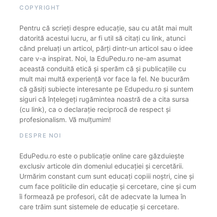
COPYRIGHT
Pentru că scrieți despre educație, sau cu atât mai mult
datorită acestui lucru, ar fi util să citați cu link, atunci
când preluați un articol, părți dintr-un articol sau o idee
care v-a inspirat. Noi, la EduPedu.ro ne-am asumat
această conduită etică și sperăm că și publicațiile cu
mult mai multă experiență vor face la fel. Ne bucurăm
că găsiți subiecte interesante pe Edupedu.ro și suntem
siguri că înțelegeți rugămintea noastră de a cita sursa
(cu link), ca o declarație reciprocă de respect și
profesionalism. Vă mulțumim!
DESPRE NOI
EduPedu.ro este o publicație online care găzduiește
exclusiv articole din domeniul educației și cercetării.
Urmărim constant cum sunt educați copiii noștri, cine și
cum face politicile din educație și cercetare, cine și cum
îi formează pe profesori, cât de adecvate la lumea în
care trăim sunt sistemele de educație și cercetare.