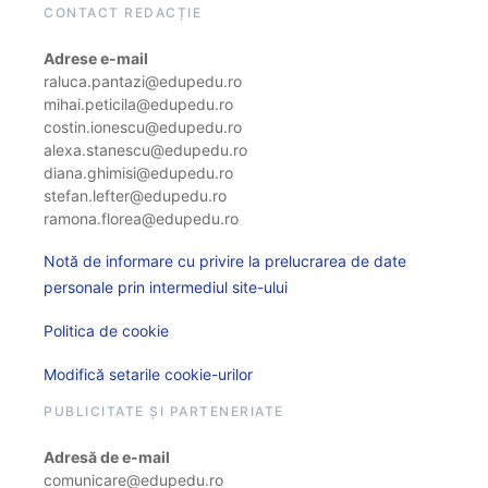
CONTACT REDACȚIE
Adrese e-mail
raluca.pantazi@edupedu.ro
mihai.peticila@edupedu.ro
costin.ionescu@edupedu.ro
alexa.stanescu@edupedu.ro
diana.ghimisi@edupedu.ro
stefan.lefter@edupedu.ro
ramona.florea@edupedu.ro
Notă de informare cu privire la prelucrarea de date
personale prin intermediul site-ului
Politica de cookie
Modifică setarile cookie-urilor
PUBLICITATE ȘI PARTENERIATE
Adresă de e-mail
comunicare@edupedu.ro