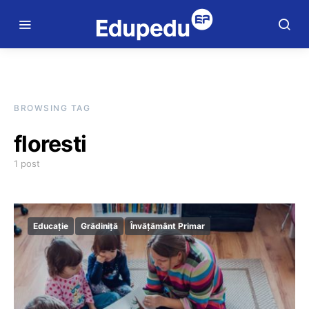
BROWSING TAG
floresti
1 post
Educație
Grădiniță
Învățământ Primar