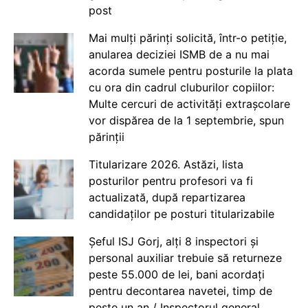
post
Mai mulți părinți solicită, într-o petiție,
anularea deciziei ISMB de a nu mai
acorda sumele pentru posturile la plata
cu ora din cadrul cluburilor copiilor:
Multe cercuri de activități extrașcolare
vor dispărea de la 1 septembrie, spun
părinții
Titularizare 2026. Astăzi, lista
posturilor pentru profesori va fi
actualizată, după repartizarea
candidaților pe posturi titularizabile
Șeful ISJ Gorj, alți 8 inspectori și
personal auxiliar trebuie să returneze
peste 55.000 de lei, bani acordați
pentru decontarea navetei, timp de
peste un an / Inspectorul general,