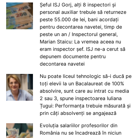
Șeful ISJ Gorj, alți 8 inspectori și
personal auxiliar trebuie să returneze
peste 55.000 de lei, bani acordați
pentru decontarea navetei, timp de
peste un an / Inspectorul general,
Marian Staicu: La vremea aceea nu
eram inspector șef. ISJ ne-a cerut să
depunem documente pentru
decontarea navetei
Nu poate liceul tehnologic să-i ducă pe
toți elevii la un Bacalaureat de 100%
absolvire, sunt care au intrat cu media
2 sau 3, spune inspectoarea Iuliana
Țugui: Performanța trebuie măsurată și
prin câți absolvenți se angajează
Evoluția salariilor profesorilor din
România nu se încadrează în niciun