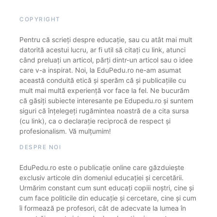
COPYRIGHT
Pentru că scrieți despre educație, sau cu atât mai mult
datorită acestui lucru, ar fi util să citați cu link, atunci
când preluați un articol, părți dintr-un articol sau o idee
care v-a inspirat. Noi, la EduPedu.ro ne-am asumat
această conduită etică și sperăm că și publicațiile cu
mult mai multă experiență vor face la fel. Ne bucurăm
că găsiți subiecte interesante pe Edupedu.ro și suntem
siguri că înțelegeți rugămintea noastră de a cita sursa
(cu link), ca o declarație reciprocă de respect și
profesionalism. Vă mulțumim!
DESPRE NOI
EduPedu.ro este o publicație online care găzduiește
exclusiv articole din domeniul educației și cercetării.
Urmărim constant cum sunt educați copiii noștri, cine și
cum face politicile din educație și cercetare, cine și cum
îi formează pe profesori, cât de adecvate la lumea în