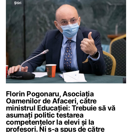
Știri
Florin Pogonaru, Asociația
Oamenilor de Afaceri, către
ministrul Educației: Trebuie să vă
asumați politic testarea
competențelor la elevi și la
profesori. Ni s-a spus de către