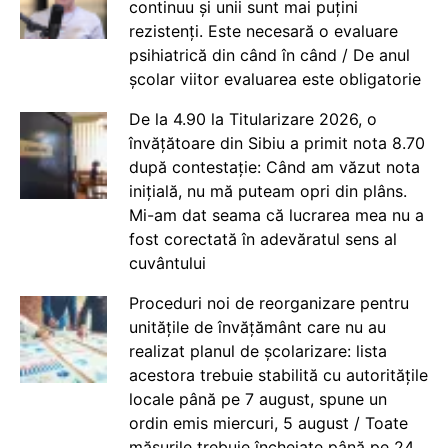
continuu și unii sunt mai puțini
rezistenți. Este necesară o evaluare
psihiatrică din când în când / De anul
școlar viitor evaluarea este obligatorie
De la 4.90 la Titularizare 2026, o
învățătoare din Sibiu a primit nota 8.70
după contestație: Când am văzut nota
inițială, nu mă puteam opri din plâns.
Mi-am dat seama că lucrarea mea nu a
fost corectată în adevăratul sens al
cuvântului
Proceduri noi de reorganizare pentru
unitățile de învățământ care nu au
realizat planul de școlarizare: lista
acestora trebuie stabilită cu autoritățile
locale până pe 7 august, spune un
ordin emis miercuri, 5 august / Toate
măsurile trebuie încheiate până pe 24