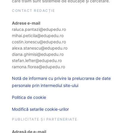
care trăim sunt sistemele de educație și cercetare.
CONTACT REDACȚIE
Adrese e-mail
raluca.pantazi@edupedu.ro
mihai.peticila@edupedu.ro
costin.ionescu@edupedu.ro
alexa.stanescu@edupedu.ro
diana.ghimisi@edupedu.ro
stefan.lefter@edupedu.ro
ramona.florea@edupedu.ro
Notă de informare cu privire la prelucrarea de date
personale prin intermediul site-ului
Politica de cookie
Modifică setarile cookie-urilor
PUBLICITATE ȘI PARTENERIATE
Adresă de e-mail