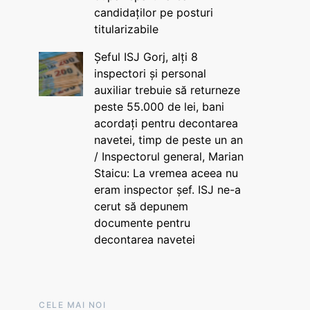
candidaților pe posturi
titularizabile
Șeful ISJ Gorj, alți 8
inspectori și personal
auxiliar trebuie să returneze
peste 55.000 de lei, bani
acordați pentru decontarea
navetei, timp de peste un an
/ Inspectorul general, Marian
Staicu: La vremea aceea nu
eram inspector șef. ISJ ne-a
cerut să depunem
documente pentru
decontarea navetei
CELE MAI NOI