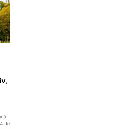
iv,
ână
24 de