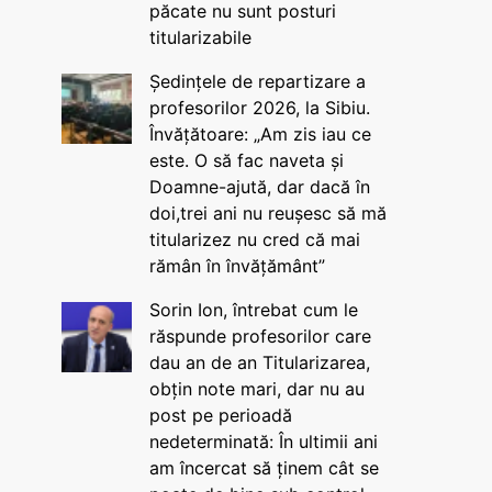
păcate nu sunt posturi
titularizabile
Ședințele de repartizare a
profesorilor 2026, la Sibiu.
Învățătoare: „Am zis iau ce
este. O să fac naveta și
Doamne-ajută, dar dacă în
doi,trei ani nu reușesc să mă
titularizez nu cred că mai
rămân în învățământ”
Sorin Ion, întrebat cum le
răspunde profesorilor care
dau an de an Titularizarea,
obțin note mari, dar nu au
post pe perioadă
nedeterminată: În ultimii ani
am încercat să ținem cât se