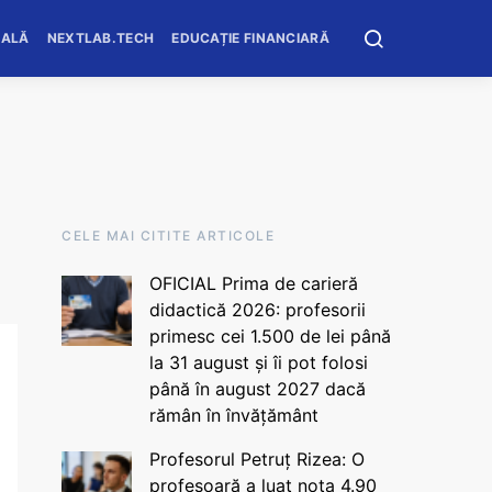
OALĂ
NEXTLAB.TECH
EDUCAȚIE FINANCIARĂ
CELE MAI CITITE ARTICOLE
OFICIAL Prima de carieră
didactică 2026: profesorii
primesc cei 1.500 de lei până
la 31 august și îi pot folosi
până în august 2027 dacă
rămân în învățământ
Profesorul Petruț Rizea: O
profesoară a luat nota 4.90