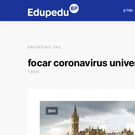
ȘTIRI
BROWSING TAG
focar coronavirus unive
1 post
Știri