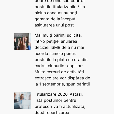
poate de bine sub control
posturile titularizabile / La
niciun concurs nu poți
garanta de la început
asigurarea unui post
Mai mulți părinți solicită,
într-o petiție, anularea
deciziei ISMB de a nu mai
acorda sumele pentru
posturile la plata cu ora din
cadrul cluburilor copiilor:
Multe cercuri de activități
extrașcolare vor dispărea de
la 1 septembrie, spun părinții
Titularizare 2026. Astăzi,
lista posturilor pentru
profesori va fi actualizată,
după repartizarea