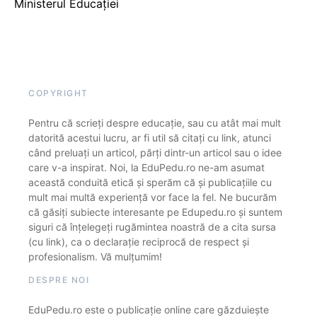
Ministerul Educației
COPYRIGHT
Pentru că scrieți despre educație, sau cu atât mai mult
datorită acestui lucru, ar fi util să citați cu link, atunci
când preluați un articol, părți dintr-un articol sau o idee
care v-a inspirat. Noi, la EduPedu.ro ne-am asumat
această conduită etică și sperăm că și publicațiile cu
mult mai multă experiență vor face la fel. Ne bucurăm
că găsiți subiecte interesante pe Edupedu.ro și suntem
siguri că înțelegeți rugămintea noastră de a cita sursa
(cu link), ca o declarație reciprocă de respect și
profesionalism. Vă mulțumim!
DESPRE NOI
EduPedu.ro este o publicație online care găzduiește