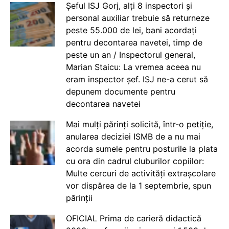
Șeful ISJ Gorj, alți 8 inspectori și
personal auxiliar trebuie să returneze
peste 55.000 de lei, bani acordați
pentru decontarea navetei, timp de
peste un an / Inspectorul general,
Marian Staicu: La vremea aceea nu
eram inspector șef. ISJ ne-a cerut să
depunem documente pentru
decontarea navetei
Mai mulți părinți solicită, într-o petiție,
anularea deciziei ISMB de a nu mai
acorda sumele pentru posturile la plata
cu ora din cadrul cluburilor copiilor:
Multe cercuri de activități extrașcolare
vor dispărea de la 1 septembrie, spun
părinții
OFICIAL Prima de carieră didactică