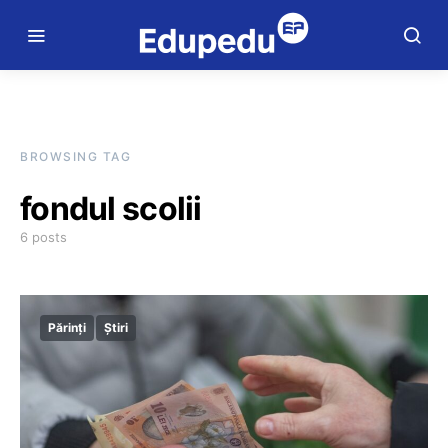
BROWSING TAG
fondul scolii
6 posts
Părinți
Știri