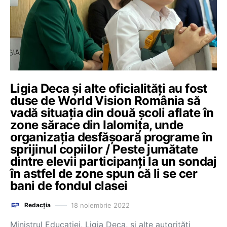
Ligia Deca și alte oficialități au fost
duse de World Vision România să
vadă situația din două școli aflate în
zone sărace din Ialomița, unde
organizația desfășoară programe în
sprijinul copiilor / Peste jumătate
dintre elevii participanți la un sondaj
în astfel de zone spun că li se cer
bani de fondul clasei
18 noiembrie 2022
Redacția
Ministrul Educației, Ligia Deca, și alte autorități