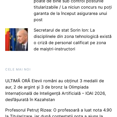
poate de bine sub control posturile
titularizabile / La niciun concurs nu poți
garanta de la început asigurarea unui
post
Secretarul de stat Sorin Ion: La
disciplinele din zona tehnologică există
o criză de personal calificat pe zona
de maiștri-instructori
CELE MAI NOI
ULTIMĂ ORĂ Elevii români au obținut 3 medalii de
aur, 2 de argint și 3 de bronz la Olimpiada
Internațională de Inteligență Artificială – IOAI 2026,
desfășurată în Kazahstan
Profesorul Petruț Rizea: O profesoară a luat nota 4.90
la Titularizare, iar după contestații nota a ajuns la