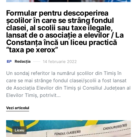
Formular pentru descoperirea
școlilor în care se strâng fondul
clasei, al scolii sau taxe ilegale,
lansat de o asociație a elevilor / La
Constanța încă un liceu practică
“taxa pe xerox”
14 februarie 2022
Redacția
Un sondaj referitor la numărul școlilor din Timiș în
care se mai strânge fondul clasei/școlii a fost lansat
de Asociația Elevilor din Timiș și Consiliul Județean al
Elevilor Timiș, potrivit…
Vezi articolul
Liceu