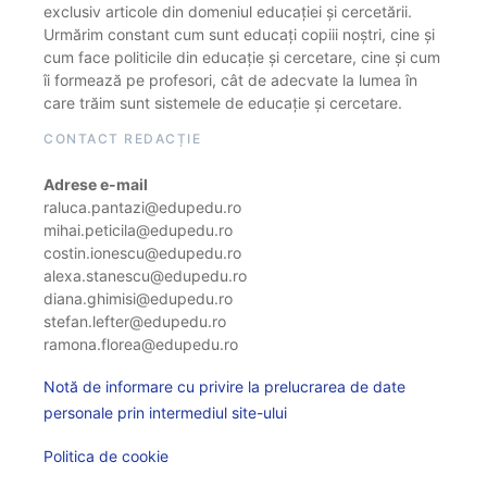
exclusiv articole din domeniul educației și cercetării.
Urmărim constant cum sunt educați copiii noștri, cine și
cum face politicile din educație și cercetare, cine și cum
îi formează pe profesori, cât de adecvate la lumea în
care trăim sunt sistemele de educație și cercetare.
CONTACT REDACȚIE
Adrese e-mail
raluca.pantazi@edupedu.ro
mihai.peticila@edupedu.ro
costin.ionescu@edupedu.ro
alexa.stanescu@edupedu.ro
diana.ghimisi@edupedu.ro
stefan.lefter@edupedu.ro
ramona.florea@edupedu.ro
Notă de informare cu privire la prelucrarea de date
personale prin intermediul site-ului
Politica de cookie