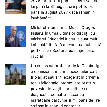
2026: profesorii primesc cei 1.500 de
lei până la 31 august și îi pot folosi
până în august 2027 dacă rămân în
învățământ
Ministrul interimar al Muncii Dragos
Pîslaru: În urma ultimelor discuții cu
ministrul Educației lucrurile sunt mult
îmbunătățite față de varianta publicată
pe 17 iulie / Sectorul educației este
crucial
Un cunoscut profesor de la Cambridge
a demisionat în urma acuzațiilor că ar
fi plagiat sau ar fi exagerat în privința
realizărilor sale, promovate printr-o
poveste de viață marcată de un
diagnostic de autism, zeci de
maratoane parcurse și milioane de lire
strânse în scopuri caritabile