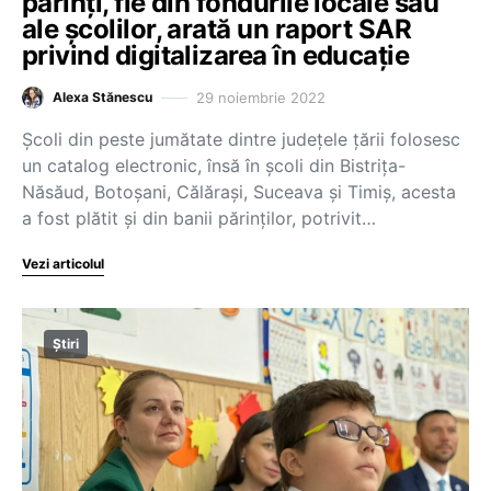
părinți, fie din fondurile locale sau
ale școlilor, arată un raport SAR
privind digitalizarea în educație
29 noiembrie 2022
Alexa Stănescu
Școli din peste jumătate dintre județele țării folosesc
un catalog electronic, însă în școli din Bistrița-
Năsăud, Botoșani, Călărași, Suceava și Timiș, acesta
a fost plătit și din banii părinților, potrivit…
Vezi articolul
Știri