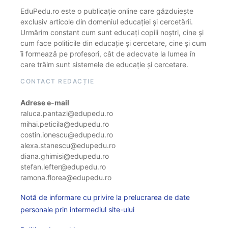
EduPedu.ro este o publicație online care găzduiește
exclusiv articole din domeniul educației și cercetării.
Urmărim constant cum sunt educați copiii noștri, cine și
cum face politicile din educație și cercetare, cine și cum
îi formează pe profesori, cât de adecvate la lumea în
care trăim sunt sistemele de educație și cercetare.
CONTACT REDACȚIE
Adrese e-mail
raluca.pantazi@edupedu.ro
mihai.peticila@edupedu.ro
costin.ionescu@edupedu.ro
alexa.stanescu@edupedu.ro
diana.ghimisi@edupedu.ro
stefan.lefter@edupedu.ro
ramona.florea@edupedu.ro
Notă de informare cu privire la prelucrarea de date
personale prin intermediul site-ului