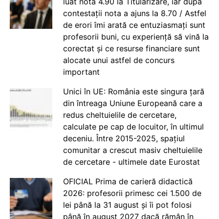
luat nota 4.90 la Titularizare, iar după
contestații nota a ajuns la 8.70 / Astfel
de erori îmi arată ce entuziasmați sunt
profesorii buni, cu experiență să vină la
corectat și ce resurse financiare sunt
alocate unui astfel de concurs
important
Unici în UE: România este singura țară
din întreaga Uniune Europeană care a
redus cheltuielile de cercetare,
calculate pe cap de locuitor, în ultimul
deceniu. Între 2015-2025, spațiul
comunitar a crescut masiv cheltuielile
de cercetare - ultimele date Eurostat
OFICIAL Prima de carieră didactică
2026: profesorii primesc cei 1.500 de
lei până la 31 august și îi pot folosi
până în august 2027 dacă rămân în