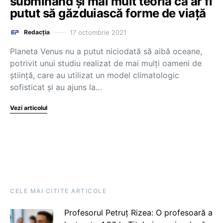
subminând și mai mult teoria că ar fi
putut să găzduiască forme de viață
17 octombrie 2021
Redacția
Planeta Venus nu a putut niciodată să aibă oceane,
potrivit unui studiu realizat de mai mulţi oameni de
ştiinţă, care au utilizat un model climatologic
sofisticat şi au ajuns la…
Vezi articolul
CELE MAI CITITE ARTICOLE
Profesorul Petruț Rizea: O profesoară a