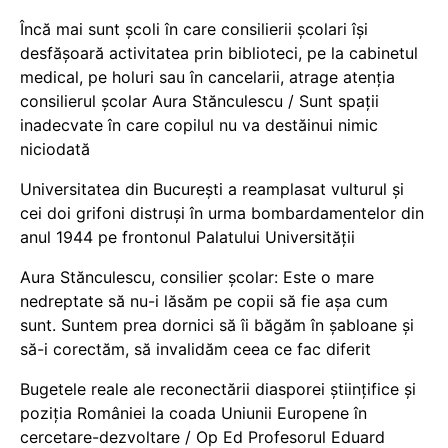
Încă mai sunt școli în care consilierii școlari își
desfășoară activitatea prin biblioteci, pe la cabinetul
medical, pe holuri sau în cancelarii, atrage atenția
consilierul școlar Aura Stănculescu / Sunt spații
inadecvate în care copilul nu va destăinui nimic
niciodată
Universitatea din București a reamplasat vulturul și
cei doi grifoni distruși în urma bombardamentelor din
anul 1944 pe frontonul Palatului Universității
Aura Stănculescu, consilier școlar: Este o mare
nedreptate să nu-i lăsăm pe copii să fie așa cum
sunt. Suntem prea dornici să îi băgăm în șabloane și
să-i corectăm, să invalidăm ceea ce fac diferit
Bugetele reale ale reconectării diasporei științifice și
poziția României la coada Uniunii Europene în
cercetare-dezvoltare / Op Ed Profesorul Eduard