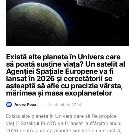
Există alte planete în Univers care
să poată susține viața? Un satelit al
Agenției Spațiale Europene va fi
lansat în 2026 și cercetătorii se
așteaptă să afle cu precizie vârsta,
mărimea și masa exoplanetelor
1 octombrie 2024
Andrei Popa
Există alte planete în Univers care să fie propice
vieții? Satelitul PLATO va fi lansat la sfârșitul anului
2026 pentru a căuta planete similare cu a noastră,