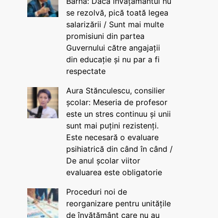
Barna: Dacă învățământul nu
se rezolvă, pică toată legea
salarizării / Sunt mai multe
promisiuni din partea
Guvernului către angajații
din educație și nu par a fi
respectate
Aura Stănculescu, consilier
școlar: Meseria de profesor
este un stres continuu și unii
sunt mai puțini rezistenți.
Este necesară o evaluare
psihiatrică din când în când /
De anul școlar viitor
evaluarea este obligatorie
Proceduri noi de
reorganizare pentru unitățile
de învățământ care nu au