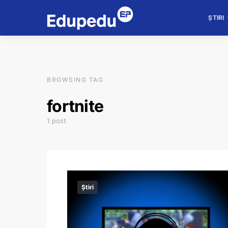
ȘTIRI
BROWSING TAG
fortnite
1 post
Știri