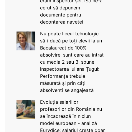
eram inspector șef. ISJ ne-a
cerut să depunem
documente pentru
decontarea navetei
Nu poate liceul tehnologic
să-i ducă pe toți elevii la un
Bacalaureat de 100%
absolvire, sunt care au intrat
cu media 2 sau 3, spune
inspectoarea Iuliana Țugui:
Performanța trebuie
măsurată și prin câți
absolvenți se angajează
Evoluția salariilor
profesorilor din România nu
se încadrează în niciun
model european - analiză
Eurydice: salariul crește doar