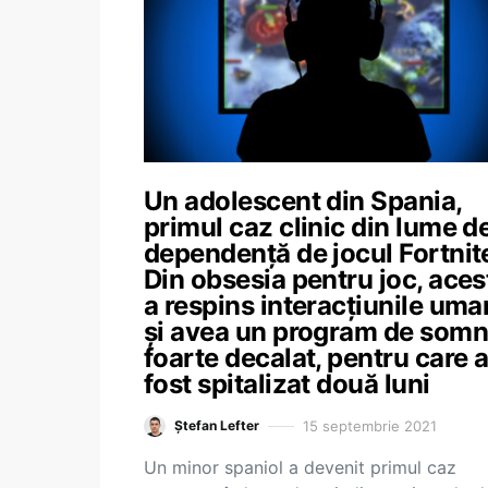
Un adolescent din Spania,
primul caz clinic din lume d
dependență de jocul Fortnite
Din obsesia pentru joc, aces
a respins interacțiunile um
și avea un program de somn
foarte decalat, pentru care 
fost spitalizat două luni
15 septembrie 2021
Ștefan Lefter
Un minor spaniol a devenit primul caz