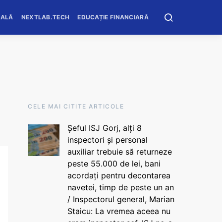
OALĂ
NEXTLAB.TECH
EDUCAȚIE FINANCIARĂ
CELE MAI CITITE ARTICOLE
Șeful ISJ Gorj, alți 8
inspectori și personal
auxiliar trebuie să returneze
peste 55.000 de lei, bani
acordați pentru decontarea
navetei, timp de peste un an
/ Inspectorul general, Marian
Staicu: La vremea aceea nu