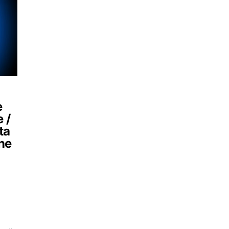
e
 /
ta
ane
a