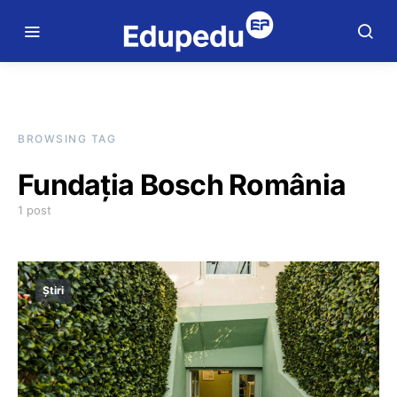
BROWSING TAG
Fundația Bosch România
1 post
Știri