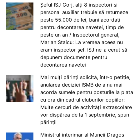
Șeful ISJ Gorj, alți 8 inspectori și
personal auxiliar trebuie să returneze
peste 55.000 de lei, bani acordați
pentru decontarea navetei, timp de
peste un an / Inspectorul general,
Marian Staicu: La vremea aceea nu
eram inspector șef. ISJ ne-a cerut să
depunem documente pentru
decontarea navetei
Mai mulți părinți solicită, într-o petiție,
anularea deciziei ISMB de a nu mai
acorda sumele pentru posturile la plata
cu ora din cadrul cluburilor copiilor:
Multe cercuri de activități extrașcolare
vor dispărea de la 1 septembrie, spun
părinții
Ministrul interimar al Muncii Dragos