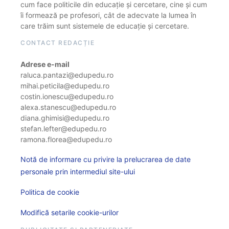
cum face politicile din educație și cercetare, cine și cum
îi formează pe profesori, cât de adecvate la lumea în
care trăim sunt sistemele de educație și cercetare.
CONTACT REDACȚIE
Adrese e-mail
raluca.pantazi@edupedu.ro
mihai.peticila@edupedu.ro
costin.ionescu@edupedu.ro
alexa.stanescu@edupedu.ro
diana.ghimisi@edupedu.ro
stefan.lefter@edupedu.ro
ramona.florea@edupedu.ro
Notă de informare cu privire la prelucrarea de date
personale prin intermediul site-ului
Politica de cookie
Modifică setarile cookie-urilor