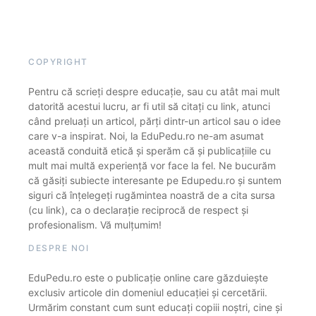
COPYRIGHT
Pentru că scrieți despre educație, sau cu atât mai mult
datorită acestui lucru, ar fi util să citați cu link, atunci
când preluați un articol, părți dintr-un articol sau o idee
care v-a inspirat. Noi, la EduPedu.ro ne-am asumat
această conduită etică și sperăm că și publicațiile cu
mult mai multă experiență vor face la fel. Ne bucurăm
că găsiți subiecte interesante pe Edupedu.ro și suntem
siguri că înțelegeți rugămintea noastră de a cita sursa
(cu link), ca o declarație reciprocă de respect și
profesionalism. Vă mulțumim!
DESPRE NOI
EduPedu.ro este o publicație online care găzduiește
exclusiv articole din domeniul educației și cercetării.
Urmărim constant cum sunt educați copiii noștri, cine și