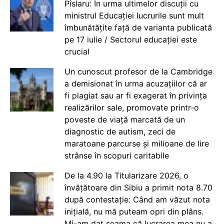
Pîslaru: În urma ultimelor discuții cu
ministrul Educației lucrurile sunt mult
îmbunătățite față de varianta publicată
pe 17 iulie / Sectorul educației este
crucial
Un cunoscut profesor de la Cambridge
a demisionat în urma acuzațiilor că ar
fi plagiat sau ar fi exagerat în privința
realizărilor sale, promovate printr-o
poveste de viață marcată de un
diagnostic de autism, zeci de
maratoane parcurse și milioane de lire
strânse în scopuri caritabile
De la 4.90 la Titularizare 2026, o
învățătoare din Sibiu a primit nota 8.70
după contestație: Când am văzut nota
inițială, nu mă puteam opri din plâns.
Mi-am dat seama că lucrarea mea nu a