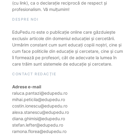
(cu link), ca o declarație reciprocă de respect și
profesionalism. Vă mulțumim!
DESPRE NOI
EduPedu.ro este o publicație online care găzduiește
exclusiv articole din domeniul educației și cercetării.
Urmărim constant cum sunt educați copiii noștri, cine și
cum face politicile din educație și cercetare, cine și cum
îi formează pe profesori, cât de adecvate la lumea în
care trăim sunt sistemele de educație și cercetare.
CONTACT REDACȚIE
Adrese e-mail
raluca.pantazi@edupedu.ro
mihai.peticila@edupedu.ro
costin.ionescu@edupedu.ro
alexa.stanescu@edupedu.ro
diana.ghimisi@edupedu.ro
stefan.lefter@edupedu.ro
ramona.florea@edupedu.ro