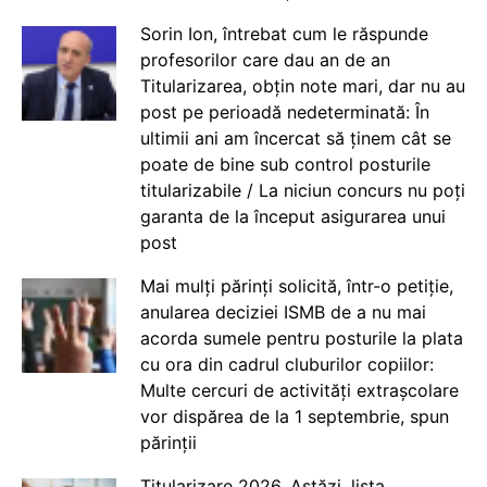
Sorin Ion, întrebat cum le răspunde
profesorilor care dau an de an
Titularizarea, obțin note mari, dar nu au
post pe perioadă nedeterminată: În
ultimii ani am încercat să ținem cât se
poate de bine sub control posturile
titularizabile / La niciun concurs nu poți
garanta de la început asigurarea unui
post
Mai mulți părinți solicită, într-o petiție,
anularea deciziei ISMB de a nu mai
acorda sumele pentru posturile la plata
cu ora din cadrul cluburilor copiilor:
Multe cercuri de activități extrașcolare
vor dispărea de la 1 septembrie, spun
părinții
Titularizare 2026. Astăzi, lista