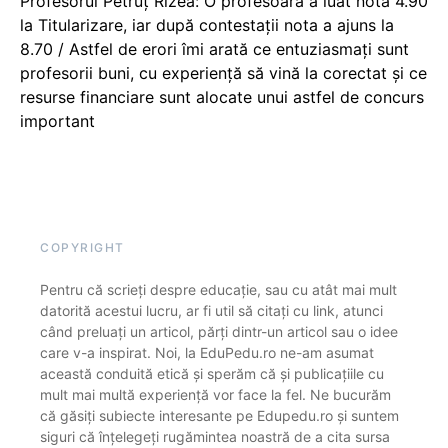
Profesorul Petruț Rizea: O profesoară a luat nota 4.90
la Titularizare, iar după contestații nota a ajuns la
8.70 / Astfel de erori îmi arată ce entuziasmați sunt
profesorii buni, cu experiență să vină la corectat și ce
resurse financiare sunt alocate unui astfel de concurs
important
COPYRIGHT
Pentru că scrieți despre educație, sau cu atât mai mult
datorită acestui lucru, ar fi util să citați cu link, atunci
când preluați un articol, părți dintr-un articol sau o idee
care v-a inspirat. Noi, la EduPedu.ro ne-am asumat
această conduită etică și sperăm că și publicațiile cu
mult mai multă experiență vor face la fel. Ne bucurăm
că găsiți subiecte interesante pe Edupedu.ro și suntem
siguri că înțelegeți rugămintea noastră de a cita sursa