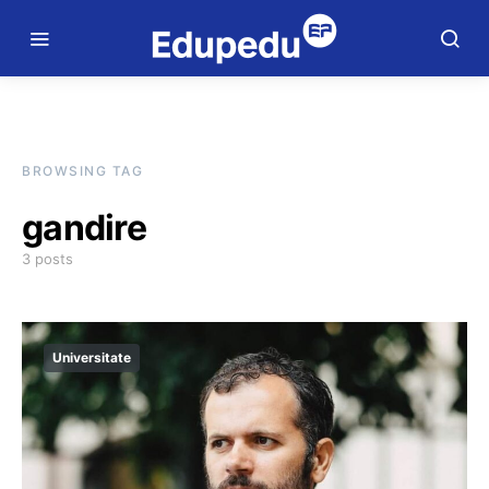
BROWSING TAG
gandire
3 posts
Universitate