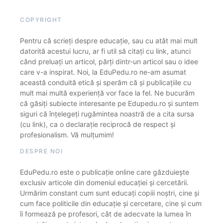
COPYRIGHT
Pentru că scrieți despre educație, sau cu atât mai mult
datorită acestui lucru, ar fi util să citați cu link, atunci
când preluați un articol, părți dintr-un articol sau o idee
care v-a inspirat. Noi, la EduPedu.ro ne-am asumat
această conduită etică și sperăm că și publicațiile cu
mult mai multă experiență vor face la fel. Ne bucurăm
că găsiți subiecte interesante pe Edupedu.ro și suntem
siguri că înțelegeți rugămintea noastră de a cita sursa
(cu link), ca o declarație reciprocă de respect și
profesionalism. Vă mulțumim!
DESPRE NOI
EduPedu.ro este o publicație online care găzduiește
exclusiv articole din domeniul educației și cercetării.
Urmărim constant cum sunt educați copiii noștri, cine și
cum face politicile din educație și cercetare, cine și cum
îi formează pe profesori, cât de adecvate la lumea în