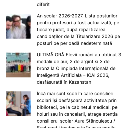
diferit
An școlar 2026-2027. Lista posturilor
pentru profesori a fost actualizată, pe
fiecare județ, după repartizarea
candidaților de la Titularizare 2026 pe
posturi pe perioadă nedeterminată
ULTIMĂ ORĂ Elevii români au obținut 3
medalii de aur, 2 de argint și 3 de
bronz la Olimpiada Internațională de
Inteligență Artificială – IOAI 2026,
desfășurată în Kazahstan
Încă mai sunt școli în care consilierii
școlari își desfășoară activitatea prin
biblioteci, pe la cabinetul medical, pe
holuri sau în cancelarii, atrage atenția
consilierul școlar Aura Stănculescu /
Sunt spații inadecvate în care copilul