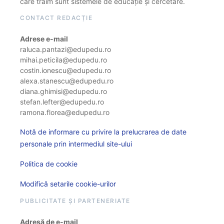
care trăim sunt sistemele de educație și cercetare.
CONTACT REDACȚIE
Adrese e-mail
raluca.pantazi@edupedu.ro
mihai.peticila@edupedu.ro
costin.ionescu@edupedu.ro
alexa.stanescu@edupedu.ro
diana.ghimisi@edupedu.ro
stefan.lefter@edupedu.ro
ramona.florea@edupedu.ro
Notă de informare cu privire la prelucrarea de date
personale prin intermediul site-ului
Politica de cookie
Modifică setarile cookie-urilor
PUBLICITATE ȘI PARTENERIATE
Adresă de e-mail