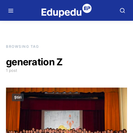
BROWSING TAG
generation Z
1 post
Știri