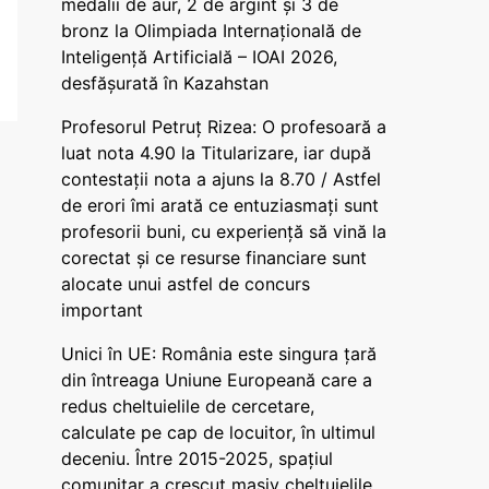
medalii de aur, 2 de argint și 3 de
bronz la Olimpiada Internațională de
Inteligență Artificială – IOAI 2026,
desfășurată în Kazahstan
Profesorul Petruț Rizea: O profesoară a
luat nota 4.90 la Titularizare, iar după
contestații nota a ajuns la 8.70 / Astfel
de erori îmi arată ce entuziasmați sunt
profesorii buni, cu experiență să vină la
corectat și ce resurse financiare sunt
alocate unui astfel de concurs
important
Unici în UE: România este singura țară
din întreaga Uniune Europeană care a
redus cheltuielile de cercetare,
calculate pe cap de locuitor, în ultimul
deceniu. Între 2015-2025, spațiul
comunitar a crescut masiv cheltuielile