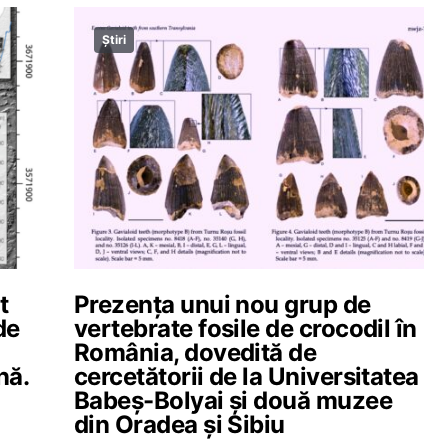
Știri
t
Prezența unui nou grup de
de
vertebrate fosile de crocodil în
România, dovedită de
nă.
cercetătorii de la Universitatea
Babeș-Bolyai și două muzee
din Oradea și Sibiu