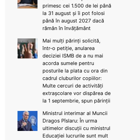
primesc cei 1.500 de lei până
la 31 august și îi pot folosi
până în august 2027 dacă
rămân în învățământ
Mai mulți părinți solicită,
într-o petiție, anularea
deciziei ISMB de a nu mai
acorda sumele pentru
posturile la plata cu ora din
cadrul cluburilor copiilor:
Multe cercuri de activități
extrașcolare vor dispărea de
la 1 septembrie, spun părinții
Ministrul interimar al Muncii
Dragos Pîslaru: În urma
ultimelor discuții cu ministrul
Educației lucrurile sunt mult