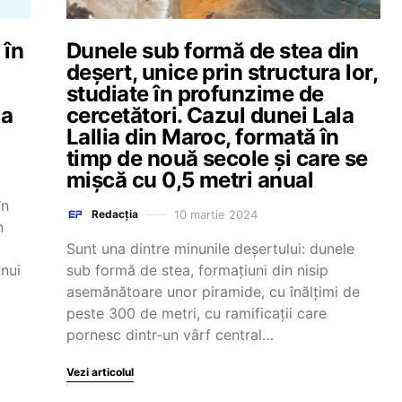
 în
Dunele sub formă de stea din
deșert, unice prin structura lor,
studiate în profunzime de
ua
cercetători. Cazul dunei Lala
Lallia din Maroc, formată în
timp de nouă secole și care se
mișcă cu 0,5 metri anual
în
10 martie 2024
Redacția
n
Sunt una dintre minunile deşertului: dunele
unui
sub formă de stea, formaţiuni din nisip
asemănătoare unor piramide, cu înălţimi de
peste 300 de metri, cu ramificaţii care
pornesc dintr-un vârf central…
Vezi articolul