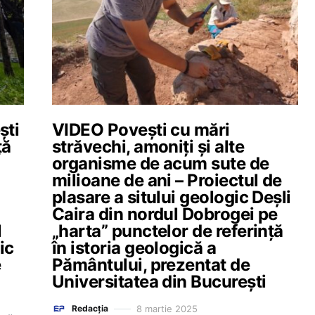
ști
VIDEO Povești cu mări
ță
străvechi, amoniți și alte
organisme de acum sute de
milioane de ani – Proiectul de
plasare a sitului geologic Deșli
Caira din nordul Dobrogei pe
l
„harta” punctelor de referință
ic
în istoria geologică a
e
Pământului, prezentat de
Universitatea din București
8 martie 2025
Redacția