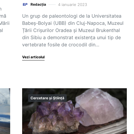
4 ianuarie 2023
Redacția
n
rmă
Un grup de paleontologi de la Universitatea
Mării
Babeș-Bolyai (UBB) din Cluj-Napoca, Muzeul
al
Țării Crișurilor Oradea și Muzeul Brukenthal
din Sibiu a demonstrat existența unui tip de
vertebrate fosile de crocodil din…
Vezi articolul
Cercetare și Știință