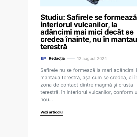
Studiu: Safirele se formează
interiorul vulcanilor, la
adâncimi mai mici decât se
credea înainte, nu în manta
terestră
12 august 2024
Redacția
Safirele nu se formează la mari adâncimi 
mantaua terestră, aşa cum se credea, ci î
zona de contact dintre magmă şi crusta
terestră, în interiorul vulcanilor, conform 
nou…
Vezi articolul