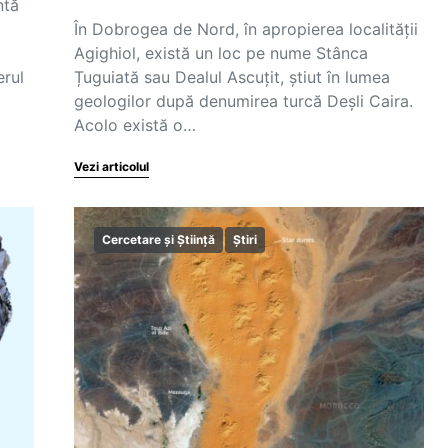
ntă
În Dobrogea de Nord, în apropierea localității
Agighiol, există un loc pe nume Stânca
erul
Țuguiată sau Dealul Ascuțit, știut în lumea
geologilor după denumirea turcă Deșli Caira.
Acolo există o…
Vezi articolul
Cercetare și Știință
Știri