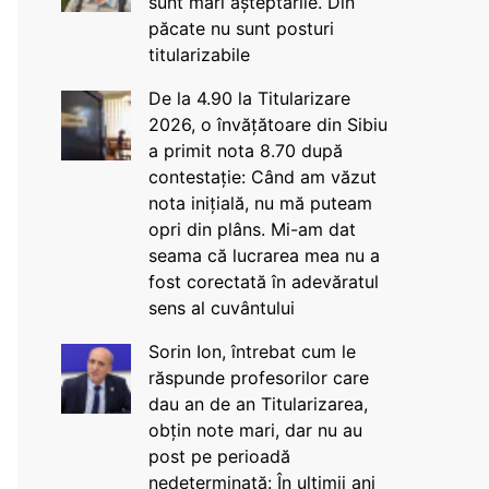
sunt mari așteptările. Din
păcate nu sunt posturi
titularizabile
De la 4.90 la Titularizare
2026, o învățătoare din Sibiu
a primit nota 8.70 după
contestație: Când am văzut
nota inițială, nu mă puteam
opri din plâns. Mi-am dat
seama că lucrarea mea nu a
fost corectată în adevăratul
sens al cuvântului
Sorin Ion, întrebat cum le
răspunde profesorilor care
dau an de an Titularizarea,
obțin note mari, dar nu au
post pe perioadă
nedeterminată: În ultimii ani