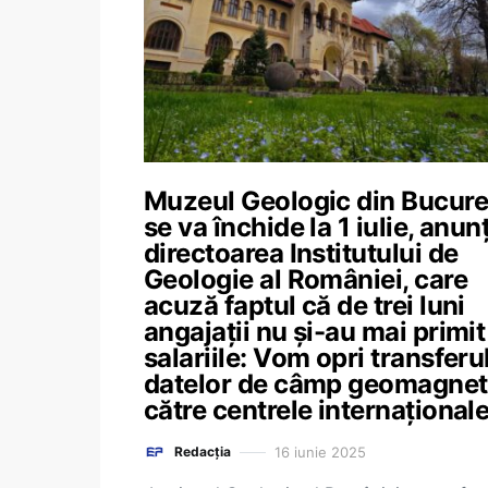
Muzeul Geologic din Bucure
se va închide la 1 iulie, anun
directoarea Institutului de
Geologie al României, care
acuză faptul că de trei luni
angajații nu și-au mai primit
salariile: Vom opri transferu
datelor de câmp geomagnet
către centrele internațional
16 iunie 2025
Redacția