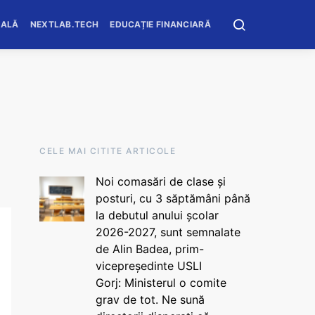
OALĂ
NEXTLAB.TECH
EDUCAȚIE FINANCIARĂ
CELE MAI CITITE ARTICOLE
Noi comasări de clase și
posturi, cu 3 săptămâni până
la debutul anului școlar
2026-2027, sunt semnalate
de Alin Badea, prim-
vicepreședinte USLI
Gorj: Ministerul o comite
grav de tot. Ne sună