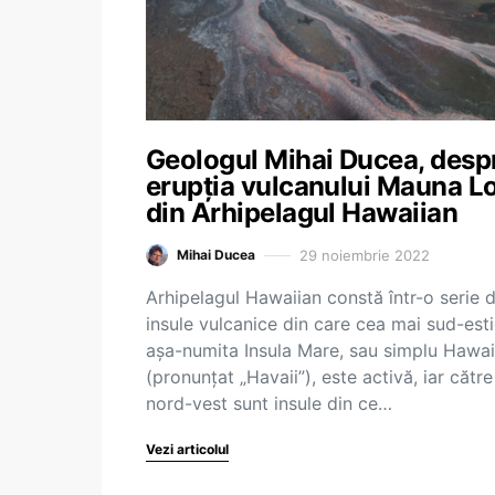
Geologul Mihai Ducea, desp
erupția vulcanului Mauna L
din Arhipelagul Hawaiian
29 noiembrie 2022
Mihai Ducea
Arhipelagul Hawaiian constă într-o serie 
insule vulcanice din care cea mai sud-esti
așa-numita Insula Mare, sau simplu Hawai
(pronunțat „Havaii”), este activă, iar către
nord-vest sunt insule din ce…
Vezi articolul