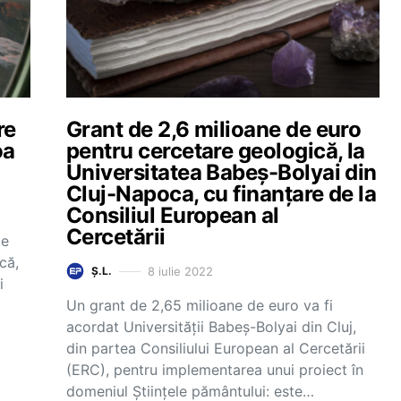
re
Grant de 2,6 milioane de euro
oa
pentru cercetare geologică, la
Universitatea Babeș-Bolyai din
Cluj-Napoca, cu finanțare de la
Consiliul European al
Cercetării
de
că,
8 iulie 2022
Ș.L.
i
Un grant de 2,65 milioane de euro va fi
acordat Universității Babeș-Bolyai din Cluj,
din partea Consiliului European al Cercetării
(ERC), pentru implementarea unui proiect în
domeniul Științele pământului: este…