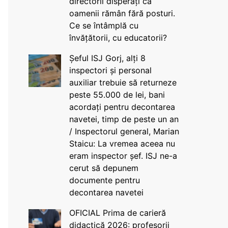
directorii disperați că
oamenii rămân fără posturi.
Ce se întâmplă cu
învățătorii, cu educatorii?
Șeful ISJ Gorj, alți 8
inspectori și personal
auxiliar trebuie să returneze
peste 55.000 de lei, bani
acordați pentru decontarea
navetei, timp de peste un an
/ Inspectorul general, Marian
Staicu: La vremea aceea nu
eram inspector șef. ISJ ne-a
cerut să depunem
documente pentru
decontarea navetei
OFICIAL Prima de carieră
didactică 2026: profesorii