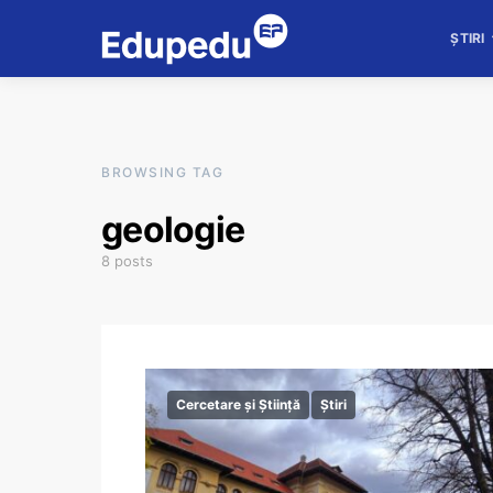
ȘTIRI
BROWSING TAG
geologie
8 posts
Cercetare și Știință
Știri