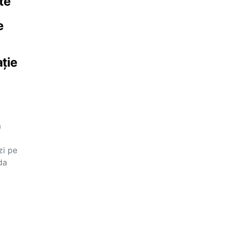
te
e
ție
ă
zi pe
ada