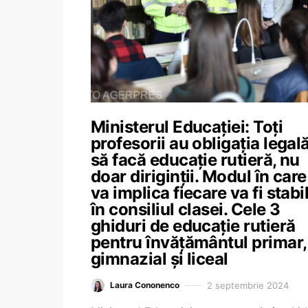
Ministerul Educației: Toți
profesorii au obligația legal
să facă educație rutieră, nu
doar diriginții. Modul în care
va implica fiecare va fi stabil
în consiliul clasei. Cele 3
ghiduri de educație rutieră
pentru învățământul primar,
gimnazial și liceal
2 septembrie 2024
Laura Cononenco