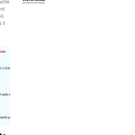
urile
unt
li.
 îi