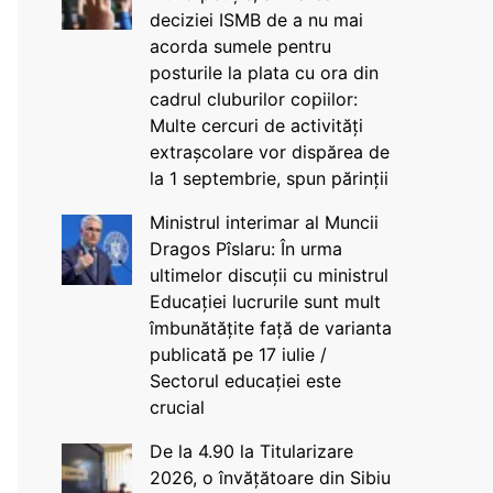
deciziei ISMB de a nu mai
acorda sumele pentru
posturile la plata cu ora din
cadrul cluburilor copiilor:
Multe cercuri de activități
extrașcolare vor dispărea de
la 1 septembrie, spun părinții
Ministrul interimar al Muncii
Dragos Pîslaru: În urma
ultimelor discuții cu ministrul
Educației lucrurile sunt mult
îmbunătățite față de varianta
publicată pe 17 iulie /
Sectorul educației este
crucial
De la 4.90 la Titularizare
2026, o învățătoare din Sibiu