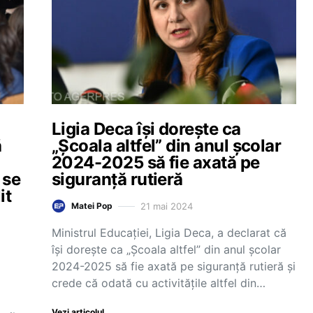
Ligia Deca își dorește ca
ă
„Școala altfel” din anul școlar
2024-2025 să fie axată pe
 se
siguranță rutieră
it
21 mai 2024
Matei Pop
Ministrul Educației, Ligia Deca, a declarat că
își dorește ca „Școala altfel” din anul școlar
2024-2025 să fie axată pe siguranță rutieră și
crede că odată cu activitățile altfel din…
Vezi articolul