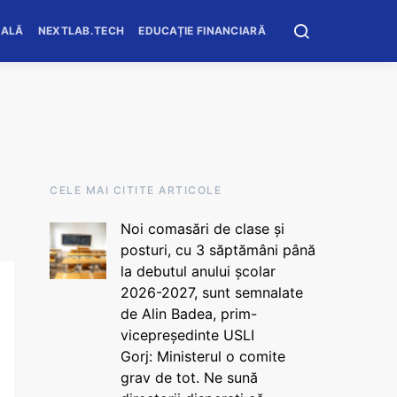
OALĂ
NEXTLAB.TECH
EDUCAȚIE FINANCIARĂ
CELE MAI CITITE ARTICOLE
Noi comasări de clase și
posturi, cu 3 săptămâni până
la debutul anului școlar
2026-2027, sunt semnalate
de Alin Badea, prim-
vicepreședinte USLI
Gorj: Ministerul o comite
grav de tot. Ne sună