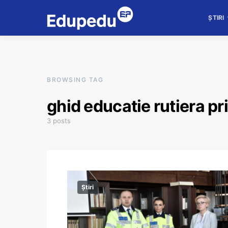
ȘTIRI
BROWSING TAG
ghid educatie rutiera pr
3 posts
Știri