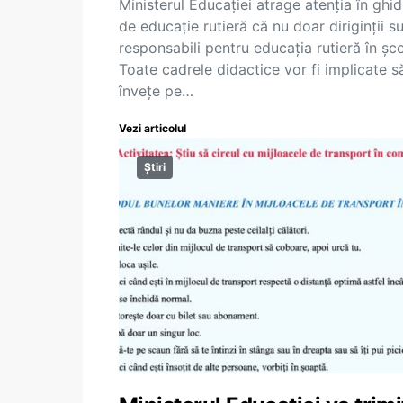
Ministerul Educației atrage atenția în ghid
de educație rutieră că nu doar diriginții s
responsabili pentru educația rutieră în șco
Toate cadrele didactice vor fi implicate să
învețe pe…
Vezi articolul
Știri