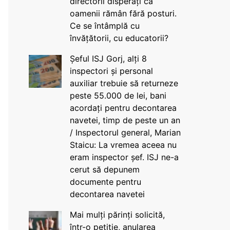
directorii disperați că
oamenii rămân fără posturi.
Ce se întâmplă cu
învățătorii, cu educatorii?
Șeful ISJ Gorj, alți 8
inspectori și personal
auxiliar trebuie să returneze
peste 55.000 de lei, bani
acordați pentru decontarea
navetei, timp de peste un an
/ Inspectorul general, Marian
Staicu: La vremea aceea nu
eram inspector șef. ISJ ne-a
cerut să depunem
documente pentru
decontarea navetei
Mai mulți părinți solicită,
într-o petiție, anularea