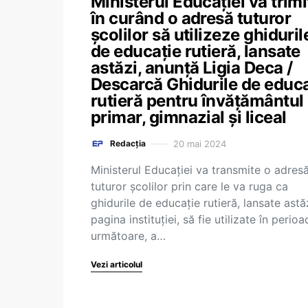
Ministerul Educației va trimi
în curând o adresă tuturor
școlilor să utilizeze ghiduril
de educație rutieră, lansate
astăzi, anunță Ligia Deca /
Descarcă Ghidurile de educa
rutieră pentru învățământul
primar, gimnazial și liceal
20 mai 2024
Redacția
Ministerul Educației va transmite o adres
tuturor școlilor prin care le va ruga ca
ghidurile de educație rutieră, lansate astă
pagina instituției, să fie utilizate în perio
următoare, a…
Vezi articolul