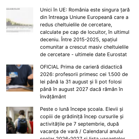
Unici în UE: România este singura țară
din întreaga Uniune Europeană care a
redus cheltuielile de cercetare,
calculate pe cap de locuitor, în ultimul
deceniu. Între 2015-2025, spațiul
comunitar a crescut masiv cheltuielile
de cercetare - ultimele date Eurostat
OFICIAL Prima de carieră didactică
2026: profesorii primesc cei 1.500 de
lei până la 31 august și îi pot folosi
până în august 2027 dacă rămân în
învățământ
Peste o lună începe școala. Elevii și
copiii de grădiniță încep cursurile și
activitățile pe 7 septembrie, după
vacanța de vară / Calendarul anului
școlar 2026-2027 și lista vacanțelor