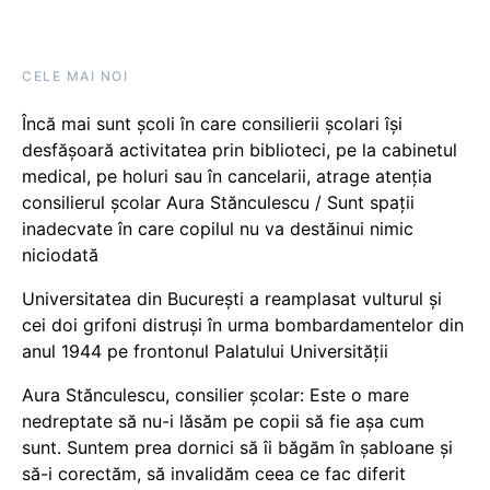
CELE MAI NOI
Încă mai sunt școli în care consilierii școlari își
desfășoară activitatea prin biblioteci, pe la cabinetul
medical, pe holuri sau în cancelarii, atrage atenția
consilierul școlar Aura Stănculescu / Sunt spații
inadecvate în care copilul nu va destăinui nimic
niciodată
Universitatea din București a reamplasat vulturul și
cei doi grifoni distruși în urma bombardamentelor din
anul 1944 pe frontonul Palatului Universității
Aura Stănculescu, consilier școlar: Este o mare
nedreptate să nu-i lăsăm pe copii să fie așa cum
sunt. Suntem prea dornici să îi băgăm în șabloane și
să-i corectăm, să invalidăm ceea ce fac diferit