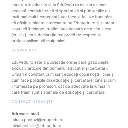
care v-a inspirat. Noi, la EduPedu.ro ne-am asumat
această conduită etică și sperăm că și publicațiile cu
mult mai multă experiență vor face la fel. Ne bucurăm
că găsiți subiecte interesante pe Edupedu.ro și suntem
siguri că înțelegeți rugămintea noastră de a cita sursa
(cu link), ca o declarație reciprocă de respect și
profesionalism. Vă mulțumim!
DESPRE NOI
EduPedu.ro este o publicație online care găzduiește
exclusiv articole din domeniul educației și cercetării.
Urmărim constant cum sunt educați copiii noștri, cine și
cum face politicile din educație și cercetare, cine și cum
îi formează pe profesori, cât de adecvate la lumea în
care trăim sunt sistemele de educație și cercetare.
CONTACT REDACȚIE
Adrese e-mail
raluca.pantazi@edupedu.ro
mihai.peticila@edupedu.ro