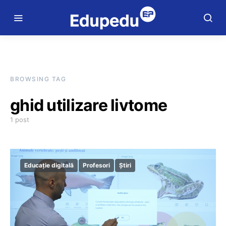
BROWSING TAG
ghid utilizare livtome
1 post
Educație digitală
Profesori
Știri