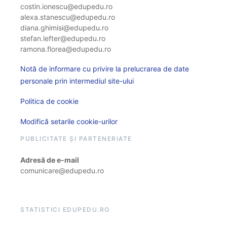
costin.ionescu@edupedu.ro
alexa.stanescu@edupedu.ro
diana.ghimisi@edupedu.ro
stefan.lefter@edupedu.ro
ramona.florea@edupedu.ro
Notă de informare cu privire la prelucrarea de date
personale prin intermediul site-ului
Politica de cookie
Modifică setarile cookie-urilor
PUBLICITATE ȘI PARTENERIATE
Adresă de e-mail
comunicare@edupedu.ro
STATISTICI EDUPEDU.RO