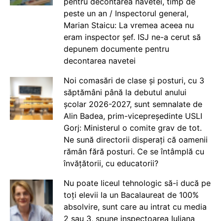
pentru decontarea navetei, timp de
peste un an / Inspectorul general,
Marian Staicu: La vremea aceea nu
eram inspector șef. ISJ ne-a cerut să
depunem documente pentru
decontarea navetei
Noi comasări de clase și posturi, cu 3
săptămâni până la debutul anului
școlar 2026-2027, sunt semnalate de
Alin Badea, prim-vicepreședinte USLI
Gorj: Ministerul o comite grav de tot.
Ne sună directorii disperați că oamenii
rămân fără posturi. Ce se întâmplă cu
învățătorii, cu educatorii?
Nu poate liceul tehnologic să-i ducă pe
toți elevii la un Bacalaureat de 100%
absolvire, sunt care au intrat cu media
2 sau 3, spune inspectoarea Iuliana