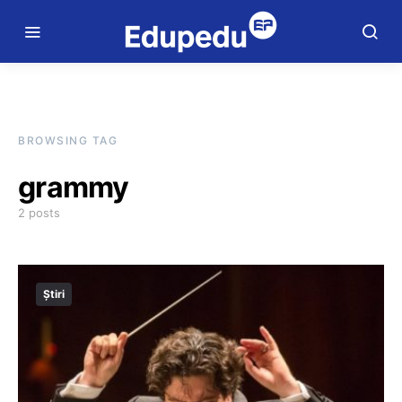
BROWSING TAG
grammy
2 posts
Știri