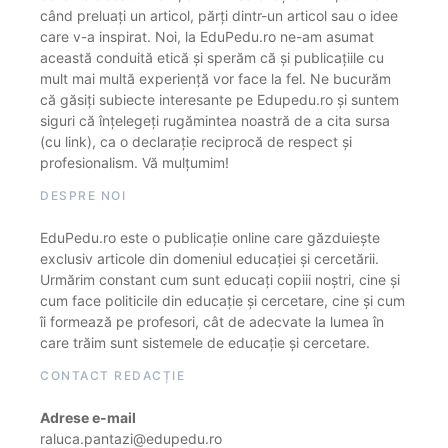
când preluați un articol, părți dintr-un articol sau o idee
care v-a inspirat. Noi, la EduPedu.ro ne-am asumat
această conduită etică și sperăm că și publicațiile cu
mult mai multă experiență vor face la fel. Ne bucurăm
că găsiți subiecte interesante pe Edupedu.ro și suntem
siguri că înțelegeți rugămintea noastră de a cita sursa
(cu link), ca o declarație reciprocă de respect și
profesionalism. Vă mulțumim!
DESPRE NOI
EduPedu.ro este o publicație online care găzduiește
exclusiv articole din domeniul educației și cercetării.
Urmărim constant cum sunt educați copiii noștri, cine și
cum face politicile din educație și cercetare, cine și cum
îi formează pe profesori, cât de adecvate la lumea în
care trăim sunt sistemele de educație și cercetare.
CONTACT REDACȚIE
Adrese e-mail
raluca.pantazi@edupedu.ro