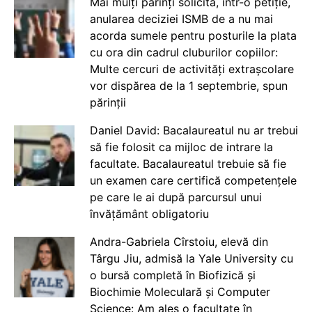
Mai mulți părinți solicită, într-o petiție,
anularea deciziei ISMB de a nu mai
acorda sumele pentru posturile la plata
cu ora din cadrul cluburilor copiilor:
Multe cercuri de activități extrașcolare
vor dispărea de la 1 septembrie, spun
părinții
Daniel David: Bacalaureatul nu ar trebui
să fie folosit ca mijloc de intrare la
facultate. Bacalaureatul trebuie să fie
un examen care certifică competențele
pe care le ai după parcursul unui
învățământ obligatoriu
Andra-Gabriela Cîrstoiu, elevă din
Târgu Jiu, admisă la Yale University cu
o bursă completă în Biofizică și
Biochimie Moleculară și Computer
Science: Am ales o facultate în