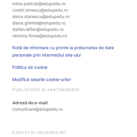
mihai.peticila@edupedu.ro
costin.ionescu@edupedu.ro
alexa.stanescu@edupedu.ro
diana.ghimisi@edupedu.ro
stefan.lefter@edupedu.ro
ramona.florea@edupedu.ro
Notă de informare cu privire la prelucrarea de date
personale prin intermediul site-ului
Politica de cookie
Modifică setarile cookie-urilor
PUBLICITATE ȘI PARTENERIATE
Adresă de e-mail
comunicare@edupedu.ro
STATISTICI EDUPEDU.RO