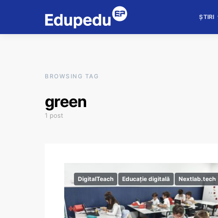
ȘTIRI
BROWSING TAG
green
1 post
DigitalTeach
Educație digitală
Nextlab.tech