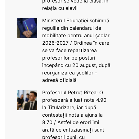
profesor se vede la clasă, în
relația cu elevii
Ministerul Educației schimbă
regulile din calendarul de
mobilitate pentru anul școlar
2026-2027 / Ordinea în care
se va face repartizarea
profesorilor pe posturi
începând cu 20 august, după
reorganizarea școlilor -
adresă oficială
Profesorul Petruț Rizea: O
profesoară a luat nota 4.90
la Titularizare, iar după
contestații nota a ajuns la
8.70 / Astfel de erori îmi
arată ce entuziasmați sunt
profesorii buni, cu