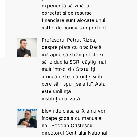
experiență să vină la
corectat și ce resurse
financiare sunt alocate unui
astfel de concurs important
Profesorul Petruț Rizea,
despre plata cu ora: Dacă
mă apuc să strâng sticle și
să le duc la SGR, câștig mai
mult într-o zi / Statul îți
aruncă niște mărunțiș și îți
cere să-i spui „salariu”. Asta
este umilință
instituționalizată
Elevii de clasa a IX-a nu vor
începe școala cu manuale
noi. Bogdan Cristescu,
directorul Centrului Național