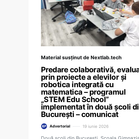
Material susținut de Nextlab.tech
Predare colaborativă, evalu
prin proiecte a elevilor și
robotica integrată cu
matematica – programul
„STEM Edu School”
implementat în două școli d
București – comunicat
19 iunie 2026
Advertorial
Două școli din București, Școala Gimnazi