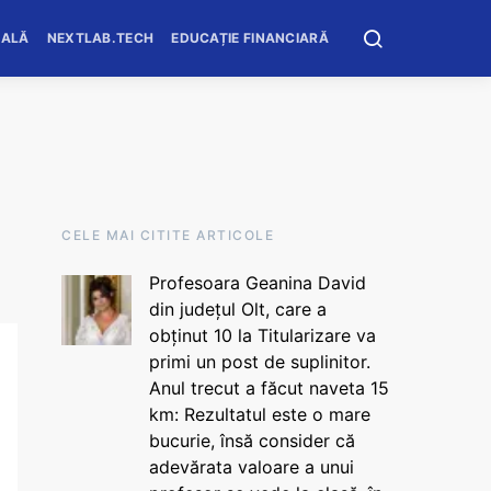
OALĂ
NEXTLAB.TECH
EDUCAȚIE FINANCIARĂ
CELE MAI CITITE ARTICOLE
Profesoara Geanina David
din județul Olt, care a
obținut 10 la Titularizare va
primi un post de suplinitor.
Anul trecut a făcut naveta 15
km: Rezultatul este o mare
bucurie, însă consider că
adevărata valoare a unui