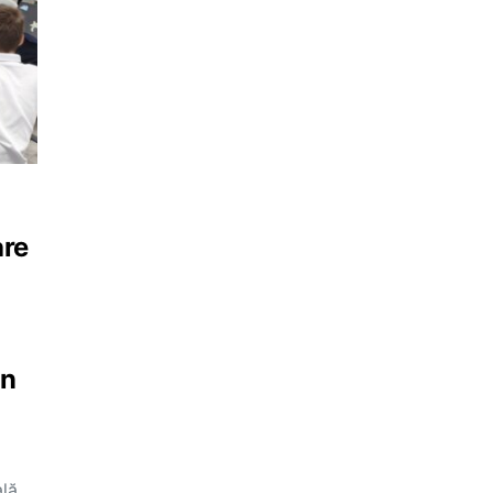
are
in
ală