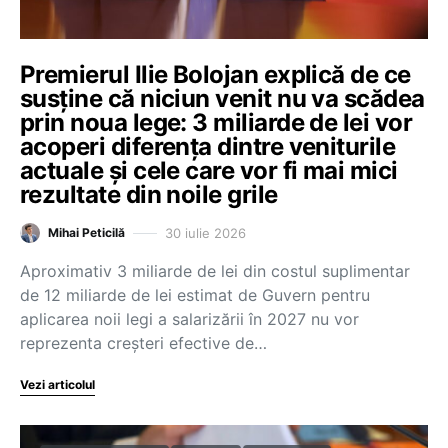
Premierul Ilie Bolojan explică de ce
susține că niciun venit nu va scădea
prin noua lege: 3 miliarde de lei vor
acoperi diferența dintre veniturile
actuale și cele care vor fi mai mici
rezultate din noile grile
30 iulie 2026
Mihai Peticilă
Aproximativ 3 miliarde de lei din costul suplimentar
de 12 miliarde de lei estimat de Guvern pentru
aplicarea noii legi a salarizării în 2027 nu vor
reprezenta creșteri efective de…
Vezi articolul