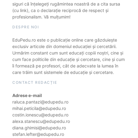
siguri că înțelegeți rugămintea noastră de a cita sursa
(cu link), ca o declarație reciprocă de respect și
profesionalism. Vă mulțumim!
DESPRE NOI
EduPedu.ro este o publicație online care găzduiește
exclusiv articole din domeniul educației și cercetării.
Urmărim constant cum sunt educați copiii noștri, cine și
cum face politicile din educație și cercetare, cine și cum
îi formează pe profesori, cât de adecvate la lumea în
care trăim sunt sistemele de educație și cercetare.
CONTACT REDACȚIE
Adrese e-mail
raluca.pantazi@edupedu.ro
mihai.peticila@edupedu.ro
costin.ionescu@edupedu.ro
alexa.stanescu@edupedu.ro
diana.ghimisi@edupedu.ro
stefan.lefter@edupedu.ro