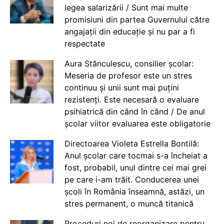
legea salarizării / Sunt mai multe
promisiuni din partea Guvernului către
angajații din educație și nu par a fi
respectate
Aura Stănculescu, consilier școlar:
Meseria de profesor este un stres
continuu și unii sunt mai puțini
rezistenți. Este necesară o evaluare
psihiatrică din când în când / De anul
școlar viitor evaluarea este obligatorie
Directoarea Violeta Estrella Bontilă:
Anul școlar care tocmai s-a încheiat a
fost, probabil, unul dintre cei mai grei
pe care i-am trăit. Conducerea unei
școli în România înseamnă, astăzi, un
stres permanent, o muncă titanică
Proceduri noi de reorganizare pentru