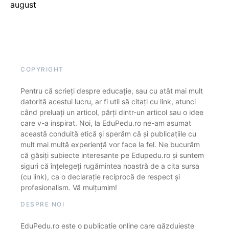
august
COPYRIGHT
Pentru că scrieți despre educație, sau cu atât mai mult
datorită acestui lucru, ar fi util să citați cu link, atunci
când preluați un articol, părți dintr-un articol sau o idee
care v-a inspirat. Noi, la EduPedu.ro ne-am asumat
această conduită etică și sperăm că și publicațiile cu
mult mai multă experiență vor face la fel. Ne bucurăm
că găsiți subiecte interesante pe Edupedu.ro și suntem
siguri că înțelegeți rugămintea noastră de a cita sursa
(cu link), ca o declarație reciprocă de respect și
profesionalism. Vă mulțumim!
DESPRE NOI
EduPedu.ro este o publicație online care găzduiește