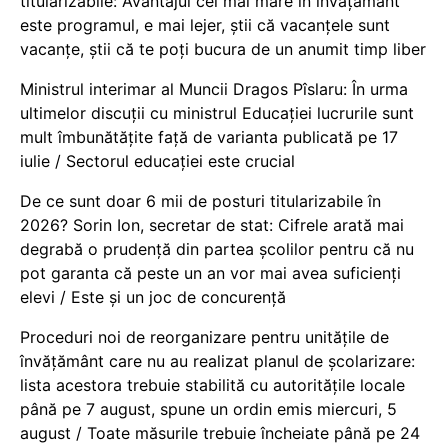
titularizabile: Avantajul cel mai mare în învățământ
este programul, e mai lejer, știi că vacanțele sunt
vacanţe, știi că te poți bucura de un anumit timp liber
Ministrul interimar al Muncii Dragos Pîslaru: În urma
ultimelor discuții cu ministrul Educației lucrurile sunt
mult îmbunătățite față de varianta publicată pe 17
iulie / Sectorul educației este crucial
De ce sunt doar 6 mii de posturi titularizabile în
2026? Sorin Ion, secretar de stat: Cifrele arată mai
degrabă o prudență din partea școlilor pentru că nu
pot garanta că peste un an vor mai avea suficienți
elevi / Este și un joc de concurență
Proceduri noi de reorganizare pentru unitățile de
învățământ care nu au realizat planul de școlarizare:
lista acestora trebuie stabilită cu autoritățile locale
până pe 7 august, spune un ordin emis miercuri, 5
august / Toate măsurile trebuie încheiate până pe 24