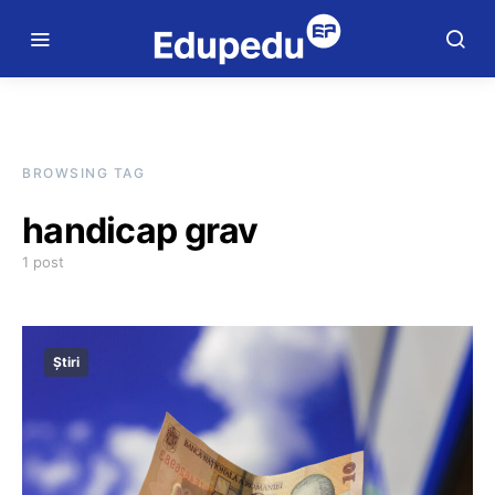
BROWSING TAG
handicap grav
1 post
Știri