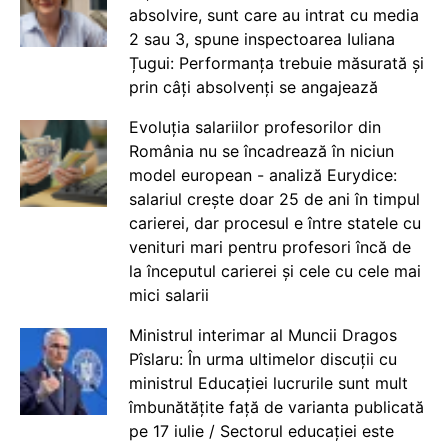
absolvire, sunt care au intrat cu media
2 sau 3, spune inspectoarea Iuliana
Țugui: Performanța trebuie măsurată și
prin câți absolvenți se angajează
Evoluția salariilor profesorilor din
România nu se încadrează în niciun
model european - analiză Eurydice:
salariul crește doar 25 de ani în timpul
carierei, dar procesul e între statele cu
venituri mari pentru profesori încă de
la începutul carierei și cele cu cele mai
mici salarii
Ministrul interimar al Muncii Dragos
Pîslaru: În urma ultimelor discuții cu
ministrul Educației lucrurile sunt mult
îmbunătățite față de varianta publicată
pe 17 iulie / Sectorul educației este