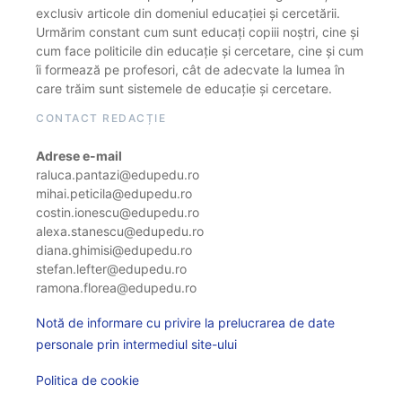
exclusiv articole din domeniul educației și cercetării.
Urmărim constant cum sunt educați copiii noștri, cine și
cum face politicile din educație și cercetare, cine și cum
îi formează pe profesori, cât de adecvate la lumea în
care trăim sunt sistemele de educație și cercetare.
CONTACT REDACȚIE
Adrese e-mail
raluca.pantazi@edupedu.ro
mihai.peticila@edupedu.ro
costin.ionescu@edupedu.ro
alexa.stanescu@edupedu.ro
diana.ghimisi@edupedu.ro
stefan.lefter@edupedu.ro
ramona.florea@edupedu.ro
Notă de informare cu privire la prelucrarea de date
personale prin intermediul site-ului
Politica de cookie