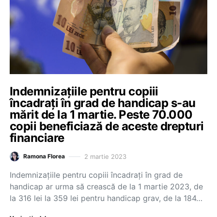
Indemnizațiile pentru copiii
încadrați în grad de handicap s-au
mărit de la 1 martie. Peste 70.000
copii beneficiază de aceste drepturi
financiare
2 martie 2023
Ramona Florea
Indemnizațiile pentru copiii încadrați în grad de
handicap ar urma să crească de la 1 martie 2023, de
la 316 lei la 359 lei pentru handicap grav, de la 184…