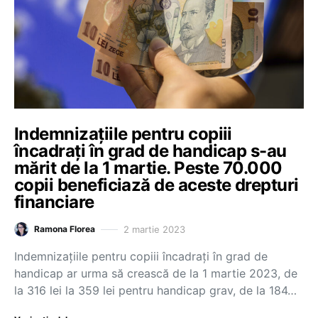
Indemnizațiile pentru copiii
încadrați în grad de handicap s-au
mărit de la 1 martie. Peste 70.000
copii beneficiază de aceste drepturi
financiare
2 martie 2023
Ramona Florea
Indemnizațiile pentru copiii încadrați în grad de
handicap ar urma să crească de la 1 martie 2023, de
la 316 lei la 359 lei pentru handicap grav, de la 184…