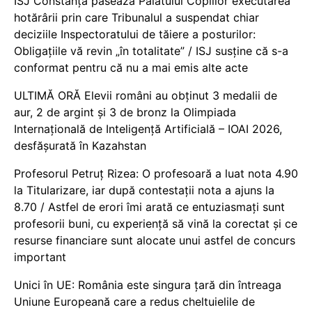
ISJ Constanța pasează Palatului Copiilor executarea
hotărârii prin care Tribunalul a suspendat chiar
deciziile Inspectoratului de tăiere a posturilor:
Obligațiile vă revin „în totalitate” / ISJ susține că s-a
conformat pentru că nu a mai emis alte acte
ULTIMĂ ORĂ Elevii români au obținut 3 medalii de
aur, 2 de argint și 3 de bronz la Olimpiada
Internațională de Inteligență Artificială – IOAI 2026,
desfășurată în Kazahstan
Profesorul Petruț Rizea: O profesoară a luat nota 4.90
la Titularizare, iar după contestații nota a ajuns la
8.70 / Astfel de erori îmi arată ce entuziasmați sunt
profesorii buni, cu experiență să vină la corectat și ce
resurse financiare sunt alocate unui astfel de concurs
important
Unici în UE: România este singura țară din întreaga
Uniune Europeană care a redus cheltuielile de