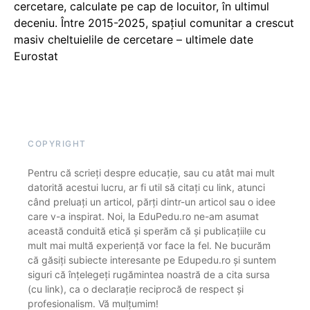
cercetare, calculate pe cap de locuitor, în ultimul
deceniu. Între 2015-2025, spațiul comunitar a crescut
masiv cheltuielile de cercetare – ultimele date
Eurostat
COPYRIGHT
Pentru că scrieți despre educație, sau cu atât mai mult
datorită acestui lucru, ar fi util să citați cu link, atunci
când preluați un articol, părți dintr-un articol sau o idee
care v-a inspirat. Noi, la EduPedu.ro ne-am asumat
această conduită etică și sperăm că și publicațiile cu
mult mai multă experiență vor face la fel. Ne bucurăm
că găsiți subiecte interesante pe Edupedu.ro și suntem
siguri că înțelegeți rugămintea noastră de a cita sursa
(cu link), ca o declarație reciprocă de respect și
profesionalism. Vă mulțumim!