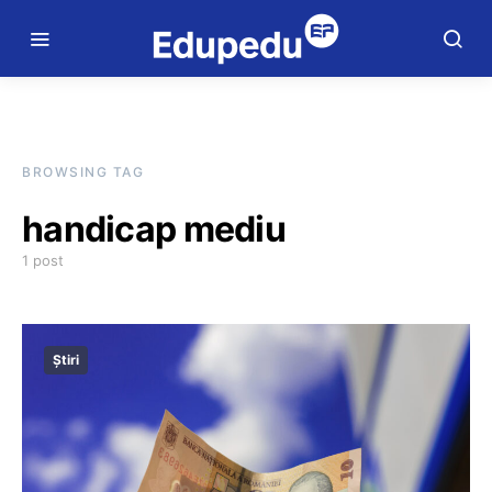
BROWSING TAG
handicap mediu
1 post
Știri