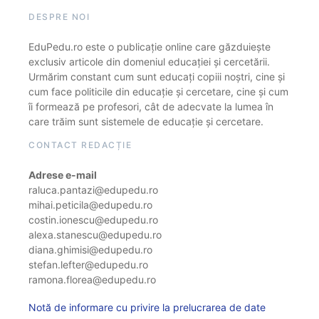
DESPRE NOI
EduPedu.ro este o publicație online care găzduiește
exclusiv articole din domeniul educației și cercetării.
Urmărim constant cum sunt educați copiii noștri, cine și
cum face politicile din educație și cercetare, cine și cum
îi formează pe profesori, cât de adecvate la lumea în
care trăim sunt sistemele de educație și cercetare.
CONTACT REDACȚIE
Adrese e-mail
raluca.pantazi@edupedu.ro
mihai.peticila@edupedu.ro
costin.ionescu@edupedu.ro
alexa.stanescu@edupedu.ro
diana.ghimisi@edupedu.ro
stefan.lefter@edupedu.ro
ramona.florea@edupedu.ro
Notă de informare cu privire la prelucrarea de date