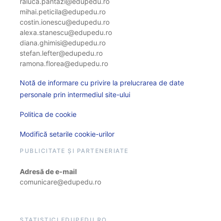
raluca.pantazi@edupedu.ro
mihai.peticila@edupedu.ro
costin.ionescu@edupedu.ro
alexa.stanescu@edupedu.ro
diana.ghimisi@edupedu.ro
stefan.lefter@edupedu.ro
ramona.florea@edupedu.ro
Notă de informare cu privire la prelucrarea de date
personale prin intermediul site-ului
Politica de cookie
Modifică setarile cookie-urilor
PUBLICITATE ȘI PARTENERIATE
Adresă de e-mail
comunicare@edupedu.ro
STATISTICI EDUPEDU.RO