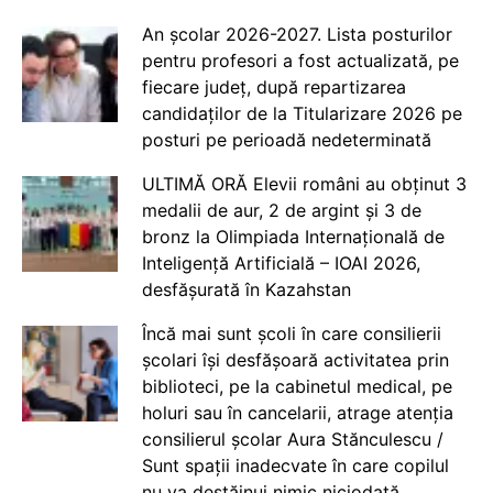
An școlar 2026-2027. Lista posturilor
pentru profesori a fost actualizată, pe
fiecare județ, după repartizarea
candidaților de la Titularizare 2026 pe
posturi pe perioadă nedeterminată
ULTIMĂ ORĂ Elevii români au obținut 3
medalii de aur, 2 de argint și 3 de
bronz la Olimpiada Internațională de
Inteligență Artificială – IOAI 2026,
desfășurată în Kazahstan
Încă mai sunt școli în care consilierii
școlari își desfășoară activitatea prin
biblioteci, pe la cabinetul medical, pe
holuri sau în cancelarii, atrage atenția
consilierul școlar Aura Stănculescu /
Sunt spații inadecvate în care copilul
nu va destăinui nimic niciodată