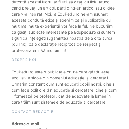
datorită acestui lucru, ar fi util să citați cu link, atunci
când preluați un articol, părți dintr-un articol sau o idee
care v-a inspirat. Noi, la EduPedu.ro ne-am asumat
această conduită etică și sperăm că și publicațiile cu
mult mai multă experiență vor face la fel. Ne bucurăm
că găsiți subiecte interesante pe Edupedu.ro și suntem
siguri că înțelegeți rugămintea noastră de a cita sursa
(cu link), ca o declarație reciprocă de respect și
profesionalism. Vă mulțumim!
DESPRE NOI
EduPedu.ro este o publicație online care găzduiește
exclusiv articole din domeniul educației și cercetării.
Urmărim constant cum sunt educați copiii noștri, cine și
cum face politicile din educație și cercetare, cine și cum
îi formează pe profesori, cât de adecvate la lumea în
care trăim sunt sistemele de educație și cercetare.
CONTACT REDACȚIE
Adrese e-mail