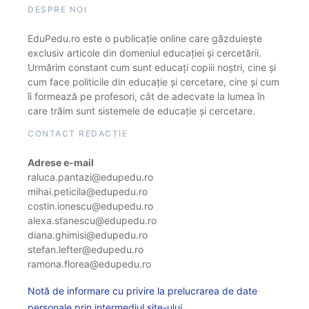
DESPRE NOI
EduPedu.ro este o publicație online care găzduiește
exclusiv articole din domeniul educației și cercetării.
Urmărim constant cum sunt educați copiii noștri, cine și
cum face politicile din educație și cercetare, cine și cum
îi formează pe profesori, cât de adecvate la lumea în
care trăim sunt sistemele de educație și cercetare.
CONTACT REDACȚIE
Adrese e-mail
raluca.pantazi@edupedu.ro
mihai.peticila@edupedu.ro
costin.ionescu@edupedu.ro
alexa.stanescu@edupedu.ro
diana.ghimisi@edupedu.ro
stefan.lefter@edupedu.ro
ramona.florea@edupedu.ro
Notă de informare cu privire la prelucrarea de date
personale prin intermediul site-ului