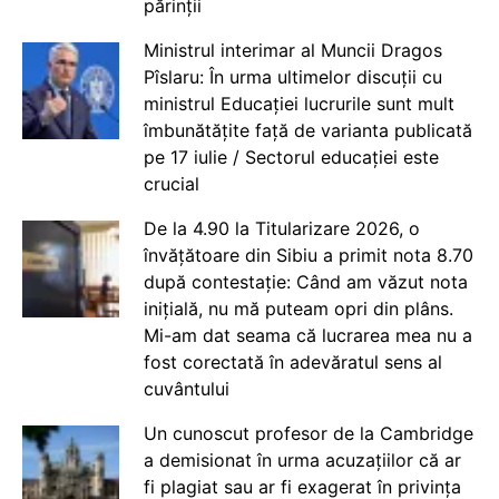
părinții
Ministrul interimar al Muncii Dragos
Pîslaru: În urma ultimelor discuții cu
ministrul Educației lucrurile sunt mult
îmbunătățite față de varianta publicată
pe 17 iulie / Sectorul educației este
crucial
De la 4.90 la Titularizare 2026, o
învățătoare din Sibiu a primit nota 8.70
după contestație: Când am văzut nota
inițială, nu mă puteam opri din plâns.
Mi-am dat seama că lucrarea mea nu a
fost corectată în adevăratul sens al
cuvântului
Un cunoscut profesor de la Cambridge
a demisionat în urma acuzațiilor că ar
fi plagiat sau ar fi exagerat în privința