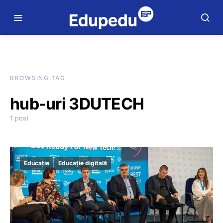
BROWSING TAG
hub-uri 3DUTECH
1 post
Educație
Educație digitală