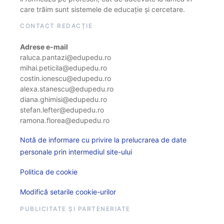
care trăim sunt sistemele de educație și cercetare.
CONTACT REDACȚIE
Adrese e-mail
raluca.pantazi@edupedu.ro
mihai.peticila@edupedu.ro
costin.ionescu@edupedu.ro
alexa.stanescu@edupedu.ro
diana.ghimisi@edupedu.ro
stefan.lefter@edupedu.ro
ramona.florea@edupedu.ro
Notă de informare cu privire la prelucrarea de date
personale prin intermediul site-ului
Politica de cookie
Modifică setarile cookie-urilor
PUBLICITATE ȘI PARTENERIATE