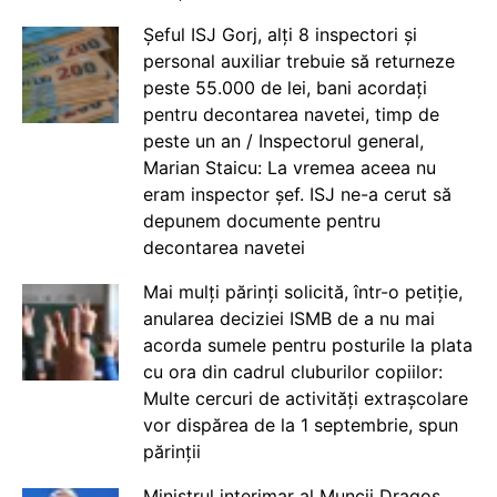
Șeful ISJ Gorj, alți 8 inspectori și
personal auxiliar trebuie să returneze
peste 55.000 de lei, bani acordați
pentru decontarea navetei, timp de
peste un an / Inspectorul general,
Marian Staicu: La vremea aceea nu
eram inspector șef. ISJ ne-a cerut să
depunem documente pentru
decontarea navetei
Mai mulți părinți solicită, într-o petiție,
anularea deciziei ISMB de a nu mai
acorda sumele pentru posturile la plata
cu ora din cadrul cluburilor copiilor:
Multe cercuri de activități extrașcolare
vor dispărea de la 1 septembrie, spun
părinții
Ministrul interimar al Muncii Dragos