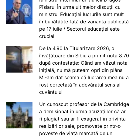
Pîslaru: În urma ultimelor discuții cu
ministrul Educației lucrurile sunt mult
îmbunătățite față de varianta publicată
pe 17 iulie / Sectorul educației este
crucial
De la 4.90 la Titularizare 2026, o
învățătoare din Sibiu a primit nota 8.70
după contestație: Când am văzut nota
inițială, nu mă puteam opri din plâns.
Mi-am dat seama că lucrarea mea nu a
fost corectată în adevăratul sens al
cuvântului
Un cunoscut profesor de la Cambridge
a demisionat în urma acuzațiilor că ar
fi plagiat sau ar fi exagerat în privința
realizărilor sale, promovate printr-o
poveste de viață marcată de un