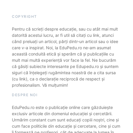
COPYRIGHT
Pentru că scrieți despre educație, sau cu atât mai mult
datorită acestui lucru, ar fi util să citați cu link, atunci
când preluați un articol, părți dintr-un articol sau o idee
care v-a inspirat. Noi, la EduPedu.ro ne-am asumat
această conduită etică și sperăm că și publicațiile cu
mult mai multă experiență vor face la fel. Ne bucurăm
că găsiți subiecte interesante pe Edupedu.ro și suntem
siguri că înțelegeți rugămintea noastră de a cita sursa
(cu link), ca o declarație reciprocă de respect și
profesionalism. Vă mulțumim!
DESPRE NOI
EduPedu.ro este o publicație online care găzduiește
exclusiv articole din domeniul educației și cercetării.
Urmărim constant cum sunt educați copiii noștri, cine și
cum face politicile din educație și cercetare, cine și cum
îi formează pe profesori, cât de adecvate la lumea în