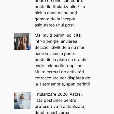
poate de bine sub control
posturile titularizabile / La
niciun concurs nu poți
garanta de la început
asigurarea unui post
Mai mulți părinți solicită,
într-o petiție, anularea
deciziei ISMB de a nu mai
acorda sumele pentru
posturile la plata cu ora din
cadrul cluburilor copiilor:
Multe cercuri de activități
extrașcolare vor dispărea de
la 1 septembrie, spun părinții
Titularizare 2026. Astăzi,
lista posturilor pentru
profesori va fi actualizată,
după repartizarea