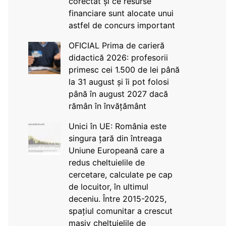
corectat și ce resurse
financiare sunt alocate unui
astfel de concurs important
OFICIAL Prima de carieră
didactică 2026: profesorii
primesc cei 1.500 de lei până
la 31 august și îi pot folosi
până în august 2027 dacă
rămân în învățământ
Unici în UE: România este
singura țară din întreaga
Uniune Europeană care a
redus cheltuielile de
cercetare, calculate pe cap
de locuitor, în ultimul
deceniu. Între 2015-2025,
spațiul comunitar a crescut
masiv cheltuielile de