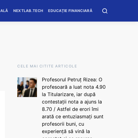
OALĂ
NEXTLAB.TECH
EDUCAȚIE FINANCIARĂ
CELE MAI CITITE ARTICOLE
Profesorul Petruț Rizea: O
profesoară a luat nota 4.90
la Titularizare, iar după
contestații nota a ajuns la
8.70 / Astfel de erori îmi
arată ce entuziasmați sunt
profesorii buni, cu
experiență să vină la