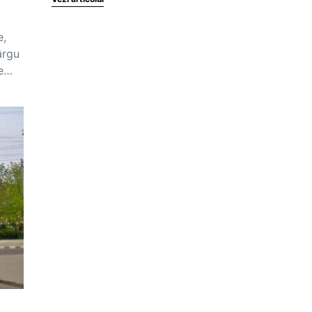
e,
ârgu
de…