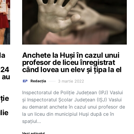
la
Anchete la Huși în cazul unui
profesor de liceu înregistrat
024
când lovea un elev și țipa la el
i au
3 martie 2022
Redacția
Inspectoratul de Poliţie Judeţean (IPJ) Vaslui
ție
şi Inspectoratul Şcolar Judeţean (IŞJ) Vaslui
au demarat anchete în cazul unui profesor de
lie
la un liceu din municipiul Huşi după ce în
spaţiul…
Vezi articolul