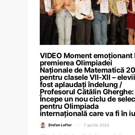
VIDEO Moment emoționant 
premierea Olimpiadei
Naționale de Matematică 2
pentru clasele VII-XII – elevi
fost aplaudați îndelung /
Profesorul Cătălin Gherghe:
Începe un nou ciclu de selec
pentru Olimpiada
internațională care va fi în iu
7 aprilie 2024
Ștefan Lefter