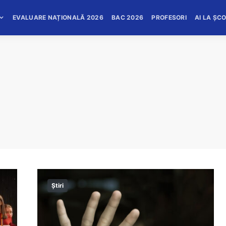
EVALUARE NAȚIONALĂ 2026
BAC 2026
PROFESORI
AI LA ȘC
Știri