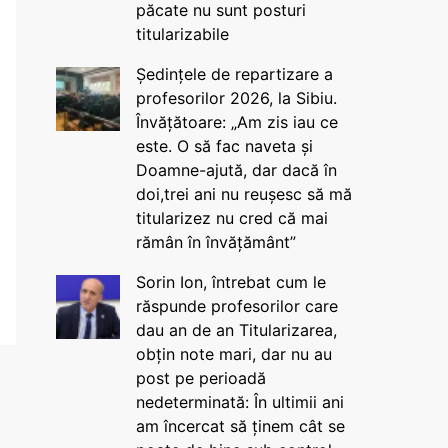
păcate nu sunt posturi
titularizabile
Ședințele de repartizare a
profesorilor 2026, la Sibiu.
Învățătoare: „Am zis iau ce
este. O să fac naveta și
Doamne-ajută, dar dacă în
doi,trei ani nu reușesc să mă
titularizez nu cred că mai
rămân în învățământ”
Sorin Ion, întrebat cum le
răspunde profesorilor care
dau an de an Titularizarea,
obțin note mari, dar nu au
post pe perioadă
nedeterminată: În ultimii ani
am încercat să ținem cât se