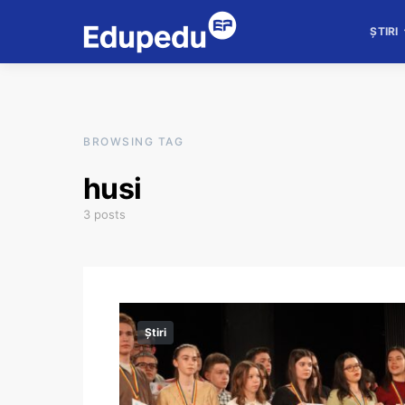
ȘTIRI
BROWSING TAG
husi
3 posts
Știri