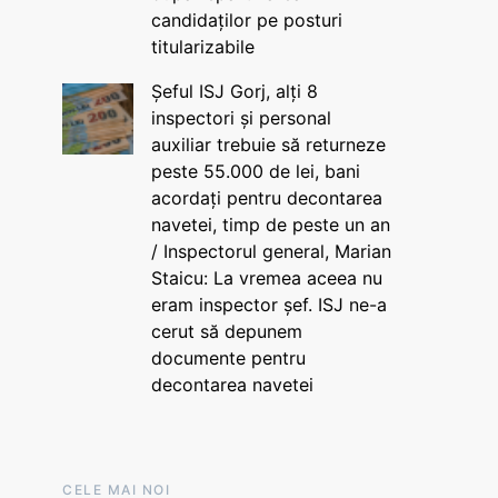
candidaților pe posturi
titularizabile
Șeful ISJ Gorj, alți 8
inspectori și personal
auxiliar trebuie să returneze
peste 55.000 de lei, bani
acordați pentru decontarea
navetei, timp de peste un an
/ Inspectorul general, Marian
Staicu: La vremea aceea nu
eram inspector șef. ISJ ne-a
cerut să depunem
documente pentru
decontarea navetei
CELE MAI NOI