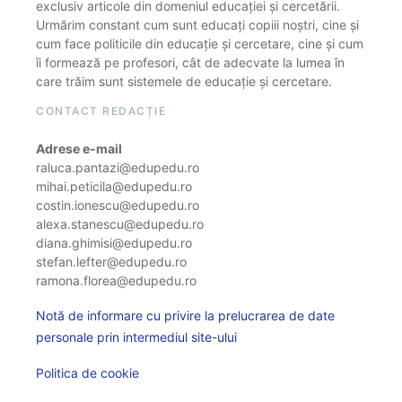
exclusiv articole din domeniul educației și cercetării.
Urmărim constant cum sunt educați copiii noștri, cine și
cum face politicile din educație și cercetare, cine și cum
îi formează pe profesori, cât de adecvate la lumea în
care trăim sunt sistemele de educație și cercetare.
CONTACT REDACȚIE
Adrese e-mail
raluca.pantazi@edupedu.ro
mihai.peticila@edupedu.ro
costin.ionescu@edupedu.ro
alexa.stanescu@edupedu.ro
diana.ghimisi@edupedu.ro
stefan.lefter@edupedu.ro
ramona.florea@edupedu.ro
Notă de informare cu privire la prelucrarea de date
personale prin intermediul site-ului
Politica de cookie