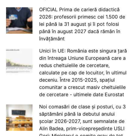
OFICIAL Prima de carieră didactică
2026: profesorii primesc cei 1.500 de
lei până la 31 august și îi pot folosi
până în august 2027 dacă rămân în
învățământ
Unici în UE: România este singura țară
din întreaga Uniune Europeană care a
redus cheltuielile de cercetare,
calculate pe cap de locuitor, în ultimul
deceniu. Între 2015-2025, spațiul
comunitar a crescut masiv cheltuielile
de cercetare - ultimele date Eurostat
Noi comasări de clase și posturi, cu 3
săptămâni până la debutul anului
școlar 2026-2027, sunt semnalate de
Alin Badea, prim-vicepreședinte USLI
Gorj: Ministerul o comite grav de tot.