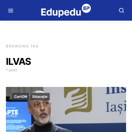
BROWSING TAG
ILVAS
1 post
CartON
Educație