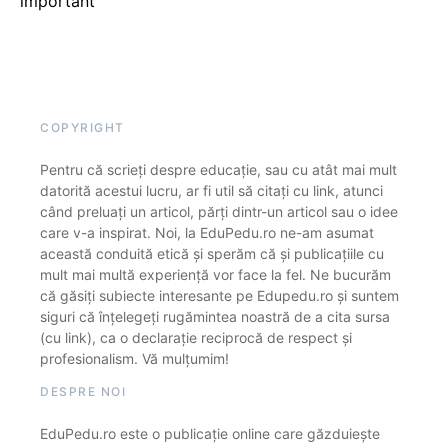
important
COPYRIGHT
Pentru că scrieți despre educație, sau cu atât mai mult
datorită acestui lucru, ar fi util să citați cu link, atunci
când preluați un articol, părți dintr-un articol sau o idee
care v-a inspirat. Noi, la EduPedu.ro ne-am asumat
această conduită etică și sperăm că și publicațiile cu
mult mai multă experiență vor face la fel. Ne bucurăm
că găsiți subiecte interesante pe Edupedu.ro și suntem
siguri că înțelegeți rugămintea noastră de a cita sursa
(cu link), ca o declarație reciprocă de respect și
profesionalism. Vă mulțumim!
DESPRE NOI
EduPedu.ro este o publicație online care găzduiește