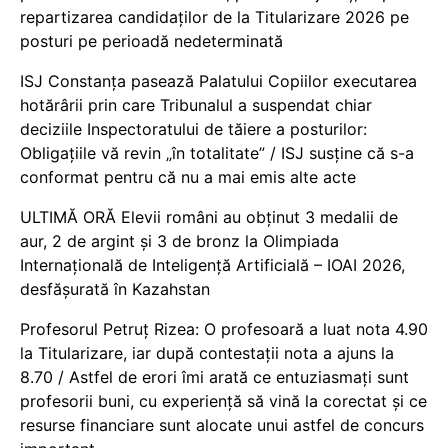
repartizarea candidaților de la Titularizare 2026 pe
posturi pe perioadă nedeterminată
ISJ Constanța pasează Palatului Copiilor executarea
hotărârii prin care Tribunalul a suspendat chiar
deciziile Inspectoratului de tăiere a posturilor:
Obligațiile vă revin „în totalitate” / ISJ susține că s-a
conformat pentru că nu a mai emis alte acte
ULTIMĂ ORĂ Elevii români au obținut 3 medalii de
aur, 2 de argint și 3 de bronz la Olimpiada
Internațională de Inteligență Artificială – IOAI 2026,
desfășurată în Kazahstan
Profesorul Petruț Rizea: O profesoară a luat nota 4.90
la Titularizare, iar după contestații nota a ajuns la
8.70 / Astfel de erori îmi arată ce entuziasmați sunt
profesorii buni, cu experiență să vină la corectat și ce
resurse financiare sunt alocate unui astfel de concurs