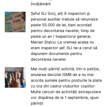
învățământ
Șeful ISJ Gorj, alți 8 inspectori și
personal auxiliar trebuie să returneze
peste 55.000 de lei, bani acordați
pentru decontarea navetei, timp de
peste un an / Inspectorul general,
Marian Staicu: La vremea aceea nu
eram inspector șef. ISJ ne-a cerut să
depunem documente pentru
decontarea navetei
Mai mulți părinți solicită, într-o petiție,
anularea deciziei ISMB de a nu mai
acorda sumele pentru posturile la plata
cu ora din cadrul cluburilor copiilor:
Multe cercuri de activități extrașcolare
vor dispărea de la 1 septembrie, spun
părinții