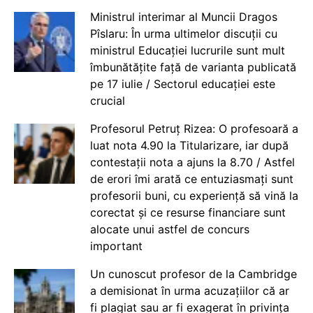
Ministrul interimar al Muncii Dragos
Pîslaru: În urma ultimelor discuții cu
ministrul Educației lucrurile sunt mult
îmbunătățite față de varianta publicată
pe 17 iulie / Sectorul educației este
crucial
Profesorul Petruț Rizea: O profesoară a
luat nota 4.90 la Titularizare, iar după
contestații nota a ajuns la 8.70 / Astfel
de erori îmi arată ce entuziasmați sunt
profesorii buni, cu experiență să vină la
corectat și ce resurse financiare sunt
alocate unui astfel de concurs
important
Un cunoscut profesor de la Cambridge
a demisionat în urma acuzațiilor că ar
fi plagiat sau ar fi exagerat în privința