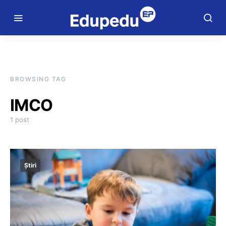
BROWSING TAG
IMCO
1 post
Știri