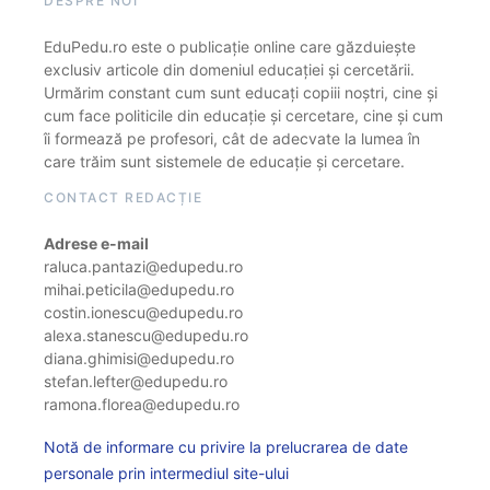
DESPRE NOI
EduPedu.ro este o publicație online care găzduiește
exclusiv articole din domeniul educației și cercetării.
Urmărim constant cum sunt educați copiii noștri, cine și
cum face politicile din educație și cercetare, cine și cum
îi formează pe profesori, cât de adecvate la lumea în
care trăim sunt sistemele de educație și cercetare.
CONTACT REDACȚIE
Adrese e-mail
raluca.pantazi@edupedu.ro
mihai.peticila@edupedu.ro
costin.ionescu@edupedu.ro
alexa.stanescu@edupedu.ro
diana.ghimisi@edupedu.ro
stefan.lefter@edupedu.ro
ramona.florea@edupedu.ro
Notă de informare cu privire la prelucrarea de date
personale prin intermediul site-ului