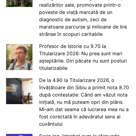
realizărilor sale, promovate printr-o
poveste de viață marcată de un
diagnostic de autism, zeci de
maratoane parcurse și milioane de lire
strânse în scopuri caritabile
Profesor de Istorie cu 9.70 la
Titularizare 2026: Nu prea sunt mari
așteptările. Din păcate nu sunt posturi
titularizabile
De la 4.90 la Titularizare 2026, o
învățătoare din Sibiu a primit nota 8.70
după contestație: Când am văzut nota
inițială, nu mă puteam opri din plâns.
Mi-am dat seama că lucrarea mea nu a
fost corectată în adevăratul sens al
cuvântului
Sorin Ion, întrebat cum le răspunde