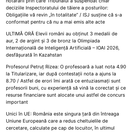
hotărârii prin care Tribunalul a suspendat chiar
deciziile Inspectoratului de tăiere a posturilor:
Obligațiile vă revin „în totalitate” / ISJ susține că s-a
conformat pentru că nu a mai emis alte acte
ULTIMĂ ORĂ Elevii români au obținut 3 medalii de
aur, 2 de argint și 3 de bronz la Olimpiada
Internațională de Inteligență Artificială – IOAI 2026,
desfășurată în Kazahstan
Profesorul Petruț Rizea: O profesoară a luat nota 4.90
la Titularizare, iar după contestații nota a ajuns la
8.70 / Astfel de erori îmi arată ce entuziasmați sunt
profesorii buni, cu experiență să vină la corectat și ce
resurse financiare sunt alocate unui astfel de concurs
important
Unici în UE: România este singura țară din întreaga
Uniune Europeană care a redus cheltuielile de
cercetare, calculate pe cap de locuitor, în ultimul