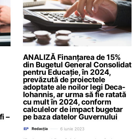
ANALIZĂ Finanțarea de 15%
din Bugetul General Consolidat
pentru Educație, în 2024,
prevăzută de proiectele
adoptate ale noilor legi Deca-
Iohannis, ar urma să fie ratată
cu mult în 2024, conform
calculelor de impact bugetar
fi –
pe baza datelor Guvernului
6 iunie 2023
Redacția