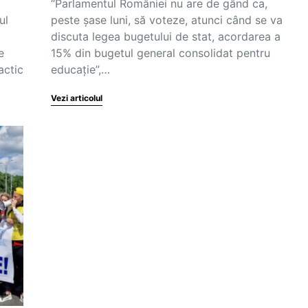
“Parlamentul României nu are de gând ca,
ul
peste șase luni, să voteze, atunci când se va
discuta legea bugetului de stat, acordarea a
e
15% din bugetul general consolidat pentru
actic
educație”,…
Vezi articolul