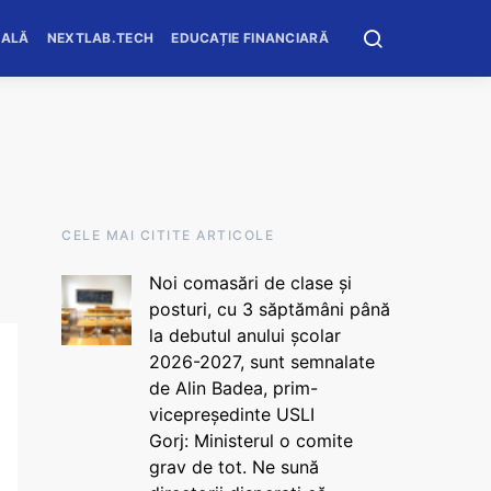
OALĂ
NEXTLAB.TECH
EDUCAȚIE FINANCIARĂ
CELE MAI CITITE ARTICOLE
Noi comasări de clase și
posturi, cu 3 săptămâni până
la debutul anului școlar
2026-2027, sunt semnalate
de Alin Badea, prim-
vicepreședinte USLI
Gorj: Ministerul o comite
grav de tot. Ne sună