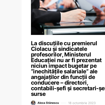
La discuțiile cu premierul
Ciolacu și sindicatele
profesorilor, Ministerul
Educației nu ar fi prezentat
niciun impact bugetar pe
“inechitățile salariale” ale
angajaților din funcții de
conducere – directori,
contabili-șefi și secretari-șe
surse
18 octombrie 2023
Alexa Stănescu