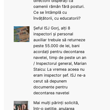
directorii disperați că
oamenii rămân fără posturi.
Ce se întâmplă cu
învățătorii, cu educatorii?
Șeful ISJ Gorj, alți 8
inspectori și personal
auxiliar trebuie să returneze
peste 55.000 de lei, bani
acordați pentru decontarea
navetei, timp de peste un an
/ Inspectorul general, Marian
Staicu: La vremea aceea nu
eram inspector șef. ISJ ne-a
cerut să depunem
documente pentru
decontarea navetei
Mai mulți părinți solicită,
într-o petiție, anularea