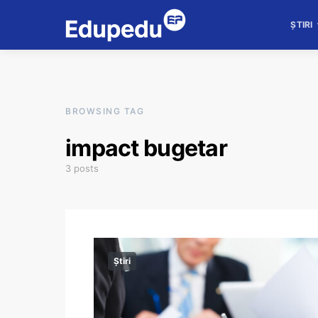
ȘTIRI
BROWSING TAG
impact bugetar
3 posts
Știri