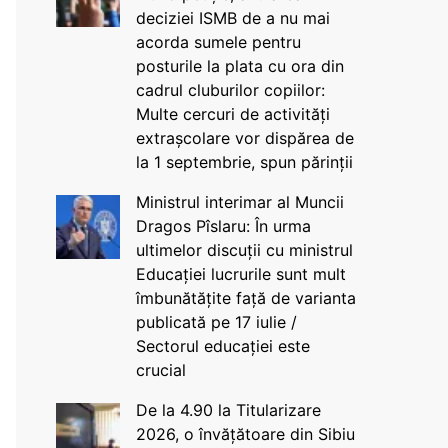
deciziei ISMB de a nu mai
acorda sumele pentru
posturile la plata cu ora din
cadrul cluburilor copiilor:
Multe cercuri de activități
extrașcolare vor dispărea de
la 1 septembrie, spun părinții
Ministrul interimar al Muncii
Dragos Pîslaru: În urma
ultimelor discuții cu ministrul
Educației lucrurile sunt mult
îmbunătățite față de varianta
publicată pe 17 iulie /
Sectorul educației este
crucial
De la 4.90 la Titularizare
2026, o învățătoare din Sibiu