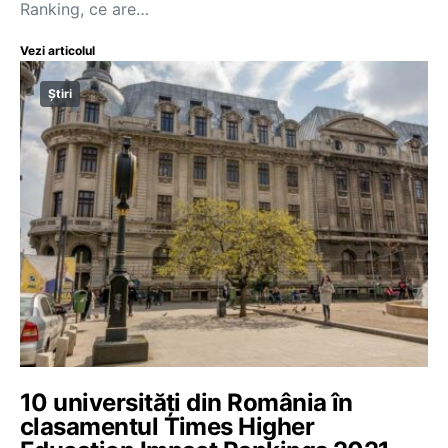
Ranking, ce are…
Vezi articolul
Știri
10 universități din România în
clasamentul Times Higher