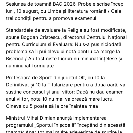
Sesiunea de toamnă BAC 2026. Probele scrise încep
luni, 10 august, cu Limba și literatura română / Cele
trei condiții pentru a promova examenul
Standardele de evaluare la Religie au fost modificate,
spune Bogdan Cristescu, directorul Centrului Național
pentru Curriculum și Evaluare: Nu s-a pus niciodată
problema să îi pui elevului notă pentru că merge la
Biserică / Au fost niște lucruri nu minunat înțelese și
nu minunat formulate
Profesoară de Sport din județul Olt, cu 10 la
Definitivat și 10 la Titularizare pentru a doua oară, va
susține concursul și anul viitor: Dacă nu dau examen
anul viitor, nota 10 nu mai valorează mare lucru.
Cineva cu 5 poate să ia ore înaintea mea
Ministrul Mihai Dimian anunță implementarea
programului „Sportul în școală” începând din această
toamnă: Apar tot mai multe adeverințe de scutire la