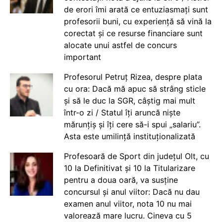
de erori îmi arată ce entuziasmați sunt
profesorii buni, cu experiență să vină la
corectat și ce resurse financiare sunt
alocate unui astfel de concurs
important
Profesorul Petruț Rizea, despre plata
cu ora: Dacă mă apuc să strâng sticle
și să le duc la SGR, câștig mai mult
într-o zi / Statul îți aruncă niște
mărunțiș și îți cere să-i spui „salariu”.
Asta este umilință instituționalizată
Profesoară de Sport din județul Olt, cu
10 la Definitivat și 10 la Titularizare
pentru a doua oară, va susține
concursul și anul viitor: Dacă nu dau
examen anul viitor, nota 10 nu mai
valorează mare lucru. Cineva cu 5