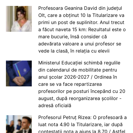
Profesoara Geanina David din județul
Olt, care a obținut 10 la Titularizare va
primi un post de suplinitor. Anul trecut
a făcut naveta 15 km: Rezultatul este o
mare bucurie, însă consider că
adevărata valoare a unui profesor se
vede la clasă, în relația cu elevii
Ministerul Educației schimbă regulile
din calendarul de mobilitate pentru
anul școlar 2026-2027 / Ordinea în
care se va face repartizarea
profesorilor pe posturi începând cu 20
august, după reorganizarea școlilor -
adresă oficială
Profesorul Petruț Rizea: O profesoară a
luat nota 4.90 la Titularizare, iar după
contestații nota a ajuns la 8.70 / Astfel