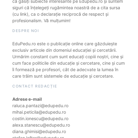
că găsiți subiecte interesante pe Edupedu.ro și suntem
siguri că înțelegeți rugămintea noastră de a cita sursa
(cu link), ca o declarație reciprocă de respect și
profesionalism. Vă mulțumim!
DESPRE NOI
EduPedu.ro este o publicație online care găzduiește
exclusiv articole din domeniul educației și cercetării.
Urmărim constant cum sunt educați copiii noștri, cine și
cum face politicile din educație și cercetare, cine și cum
îi formează pe profesori, cât de adecvate la lumea în
care trăim sunt sistemele de educație și cercetare.
CONTACT REDACȚIE
Adrese e-mail
raluca.pantazi@edupedu.ro
mihai.peticila@edupedu.ro
costin.ionescu@edupedu.ro
alexa.stanescu@edupedu.ro
diana.ghimisi@edupedu.ro
stefan.lefter@edupedu.ro