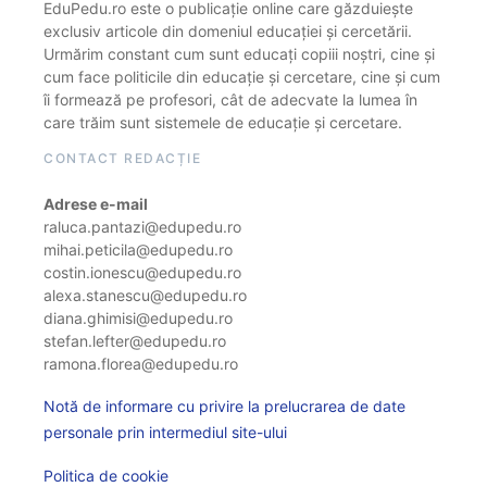
EduPedu.ro este o publicație online care găzduiește
exclusiv articole din domeniul educației și cercetării.
Urmărim constant cum sunt educați copiii noștri, cine și
cum face politicile din educație și cercetare, cine și cum
îi formează pe profesori, cât de adecvate la lumea în
care trăim sunt sistemele de educație și cercetare.
CONTACT REDACȚIE
Adrese e-mail
raluca.pantazi@edupedu.ro
mihai.peticila@edupedu.ro
costin.ionescu@edupedu.ro
alexa.stanescu@edupedu.ro
diana.ghimisi@edupedu.ro
stefan.lefter@edupedu.ro
ramona.florea@edupedu.ro
Notă de informare cu privire la prelucrarea de date
personale prin intermediul site-ului
Politica de cookie