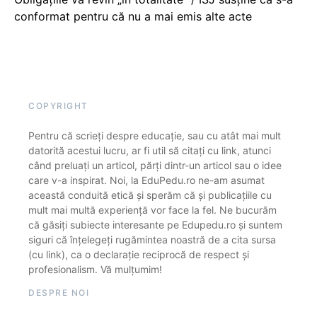
conformat pentru că nu a mai emis alte acte
COPYRIGHT
Pentru că scrieți despre educație, sau cu atât mai mult
datorită acestui lucru, ar fi util să citați cu link, atunci
când preluați un articol, părți dintr-un articol sau o idee
care v-a inspirat. Noi, la EduPedu.ro ne-am asumat
această conduită etică și sperăm că și publicațiile cu
mult mai multă experiență vor face la fel. Ne bucurăm
că găsiți subiecte interesante pe Edupedu.ro și suntem
siguri că înțelegeți rugămintea noastră de a cita sursa
(cu link), ca o declarație reciprocă de respect și
profesionalism. Vă mulțumim!
DESPRE NOI