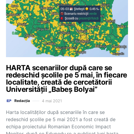
HARTA scenariilor după care se
redeschid școlile pe 5 mai, în fiecare
localitate, creată de cercetătorii
Universității „Babeș Bolyai”
4 mai 2021
Redacția
Harta localităților după scenariile în care se
redeschid școlile pe 5 mai 2021 a fost creată de
echipa proiectului Romanian Economic Impact
Monitor, după ce Edupedu.ro a publicat luni harta