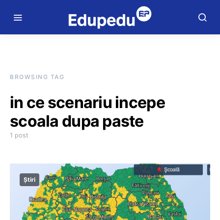
BROWSING TAG
in ce scenariu incepe
scoala dupa paste
1 post
Știri