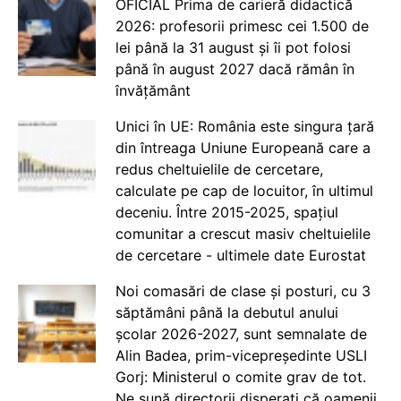
OFICIAL Prima de carieră didactică
2026: profesorii primesc cei 1.500 de
lei până la 31 august și îi pot folosi
până în august 2027 dacă rămân în
învățământ
Unici în UE: România este singura țară
din întreaga Uniune Europeană care a
redus cheltuielile de cercetare,
calculate pe cap de locuitor, în ultimul
deceniu. Între 2015-2025, spațiul
comunitar a crescut masiv cheltuielile
de cercetare - ultimele date Eurostat
Noi comasări de clase și posturi, cu 3
săptămâni până la debutul anului
școlar 2026-2027, sunt semnalate de
Alin Badea, prim-vicepreședinte USLI
Gorj: Ministerul o comite grav de tot.
Ne sună directorii disperați că oamenii