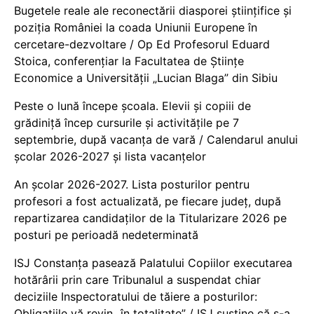
Bugetele reale ale reconectării diasporei științifice și
poziția României la coada Uniunii Europene în
cercetare-dezvoltare / Op Ed Profesorul Eduard
Stoica, conferențiar la Facultatea de Științe
Economice a Universității „Lucian Blaga” din Sibiu
Peste o lună începe școala. Elevii și copiii de
grădiniță încep cursurile și activitățile pe 7
septembrie, după vacanța de vară / Calendarul anului
școlar 2026-2027 și lista vacanțelor
An școlar 2026-2027. Lista posturilor pentru
profesori a fost actualizată, pe fiecare județ, după
repartizarea candidaților de la Titularizare 2026 pe
posturi pe perioadă nedeterminată
ISJ Constanța pasează Palatului Copiilor executarea
hotărârii prin care Tribunalul a suspendat chiar
deciziile Inspectoratului de tăiere a posturilor:
Obligațiile vă revin „în totalitate” / ISJ susține că s-a