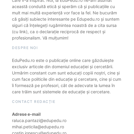
care v-a inspirat. Noi, la EduPedu.ro ne-am asumat
această conduită etică și sperăm că și publicațiile cu
mult mai multă experiență vor face la fel. Ne bucurăm
că găsiți subiecte interesante pe Edupedu.ro și suntem
siguri că înțelegeți rugămintea noastră de a cita sursa
(cu link), ca o declarație reciprocă de respect și
profesionalism. Vă mulțumim!
DESPRE NOI
EduPedu.ro este o publicație online care găzduiește
exclusiv articole din domeniul educației și cercetării.
Urmărim constant cum sunt educați copiii noștri, cine și
cum face politicile din educație și cercetare, cine și cum
îi formează pe profesori, cât de adecvate la lumea în
care trăim sunt sistemele de educație și cercetare.
CONTACT REDACȚIE
Adrese e-mail
raluca.pantazi@edupedu.ro
mihai.peticila@edupedu.ro
costin.ionescu@edupedu.ro