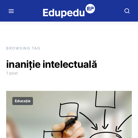
BROWSING TAG
inaniție intelectuală
1 post
Educație