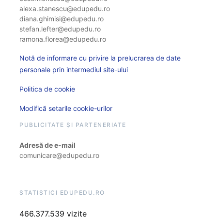
alexa.stanescu@edupedu.ro
diana.ghimisi@edupedu.ro
stefan.lefter@edupedu.ro
ramona.florea@edupedu.ro
Notă de informare cu privire la prelucrarea de date
personale prin intermediul site-ului
Politica de cookie
Modifică setarile cookie-urilor
PUBLICITATE ȘI PARTENERIATE
Adresă de e-mail
comunicare@edupedu.ro
STATISTICI EDUPEDU.RO
466.377.539 vizite