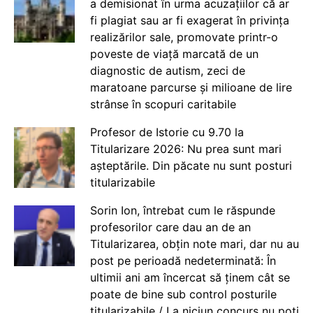
a demisionat în urma acuzațiilor că ar
fi plagiat sau ar fi exagerat în privința
realizărilor sale, promovate printr-o
poveste de viață marcată de un
diagnostic de autism, zeci de
maratoane parcurse și milioane de lire
strânse în scopuri caritabile
Profesor de Istorie cu 9.70 la
Titularizare 2026: Nu prea sunt mari
așteptările. Din păcate nu sunt posturi
titularizabile
Sorin Ion, întrebat cum le răspunde
profesorilor care dau an de an
Titularizarea, obțin note mari, dar nu au
post pe perioadă nedeterminată: În
ultimii ani am încercat să ținem cât se
poate de bine sub control posturile
titularizabile / La niciun concurs nu poți