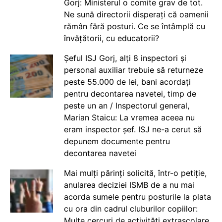
Gorj: Ministerul o comite grav de tot.
Ne sună directorii disperați că oamenii
rămân fără posturi. Ce se întâmplă cu
învățătorii, cu educatorii?
Șeful ISJ Gorj, alți 8 inspectori și
personal auxiliar trebuie să returneze
peste 55.000 de lei, bani acordați
pentru decontarea navetei, timp de
peste un an / Inspectorul general,
Marian Staicu: La vremea aceea nu
eram inspector șef. ISJ ne-a cerut să
depunem documente pentru
decontarea navetei
Mai mulți părinți solicită, într-o petiție,
anularea deciziei ISMB de a nu mai
acorda sumele pentru posturile la plata
cu ora din cadrul cluburilor copiilor:
Multe cercuri de activități extrașcolare