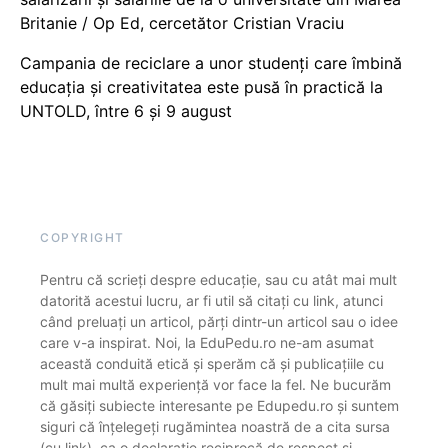
Britanie / Op Ed, cercetător Cristian Vraciu
Campania de reciclare a unor studenți care îmbină
educația și creativitatea este pusă în practică la
UNTOLD, între 6 și 9 august
COPYRIGHT
Pentru că scrieți despre educație, sau cu atât mai mult
datorită acestui lucru, ar fi util să citați cu link, atunci
când preluați un articol, părți dintr-un articol sau o idee
care v-a inspirat. Noi, la EduPedu.ro ne-am asumat
această conduită etică și sperăm că și publicațiile cu
mult mai multă experiență vor face la fel. Ne bucurăm
că găsiți subiecte interesante pe Edupedu.ro și suntem
siguri că înțelegeți rugămintea noastră de a cita sursa
(cu link), ca o declarație reciprocă de respect și