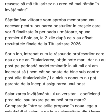
reușesc să mă titularizez nu cred că mai rămân în
învățământ”
Săptămâna viitoare vom aproba memorandumul
necesar pentru ocuparea posturilor în creșele care
vor fi finalizate în perioada următoare, spune
premierul Bolojan, la 2 zile după ce s-au afișat
rezultatele finale de la Titularizare 2026
Sorin Ion, întrebat cum le răspunde profesorilor care
dau an de an Titularizarea, obțin note mari, dar nu au
post pe perioadă nedeterminată: În ultimii ani am
încercat să ținem cât se poate de bine sub control
posturile titularizabile / La niciun concurs nu poți
garanta de la început asigurarea unui post
Salarizarea învățământului universitar – coeficienți
prea mici sau taxare pe muncă prea mare?
Comparație între salariile propuse în noua lege a
salarizării și salariile de la o universitate din Marea