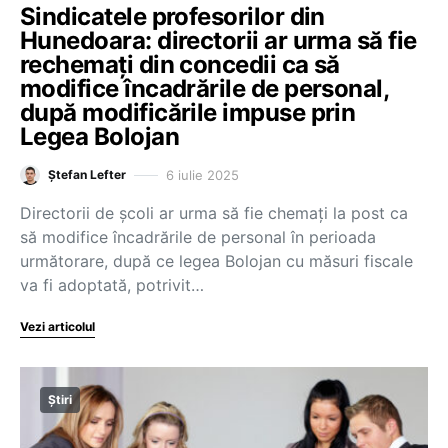
Sindicatele profesorilor din
Hunedoara: directorii ar urma să fie
rechemați din concedii ca să
modifice încadrările de personal,
după modificările impuse prin
Legea Bolojan
6 iulie 2025
Ștefan Lefter
Directorii de școli ar urma să fie chemați la post ca
să modifice încadrările de personal în perioada
următorare, după ce legea Bolojan cu măsuri fiscale
va fi adoptată, potrivit…
Vezi articolul
Știri