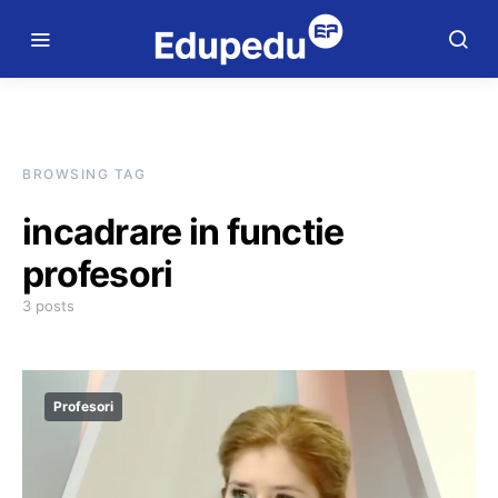
BROWSING TAG
incadrare in functie
profesori
3 posts
Profesori