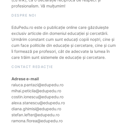
profesionalism. Vă mulțumim!
DESPRE NOI
EduPedu.ro este o publicație online care găzduiește
exclusiv articole din domeniul educației și cercetării.
Urmărim constant cum sunt educați copiii noștri, cine și
cum face politicile din educație și cercetare, cine și cum
îi formează pe profesori, cât de adecvate la lumea în
care trăim sunt sistemele de educație și cercetare.
CONTACT REDACȚIE
Adrese e-mail
raluca.pantazi@edupedu.ro
mihai.peticila@edupedu.ro
costin.ionescu@edupedu.ro
alexa.stanescu@edupedu.ro
diana.ghimisi@edupedu.ro
stefan.lefter@edupedu.ro
ramona.florea@edupedu.ro